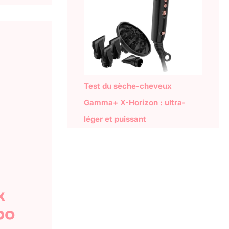
Test du sèche-cheveux
Gamma+ X-Horizon : ultra-
léger et puissant
x
bo