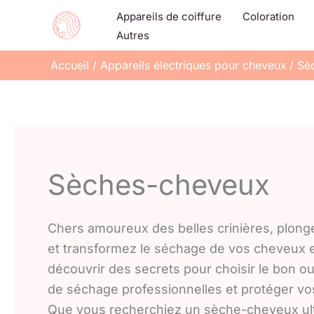
Aller
Appareils de coiffure
Coloration
au
Autres
contenu
Accueil
Appareils électriques pour cheveux
Sè
Sèches-cheveux
Chers amoureux des belles crinières, plon
et transformez le séchage de vos cheveux en
découvrir des secrets pour choisir le bon ou
de séchage professionnelles et protéger vos 
Que vous recherchiez un sèche-cheveux ultra