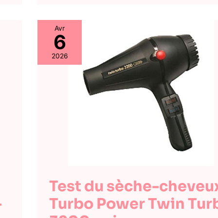
Avr
6
2026
Test du sèche-cheveu
-
Turbo Power Twin Tur