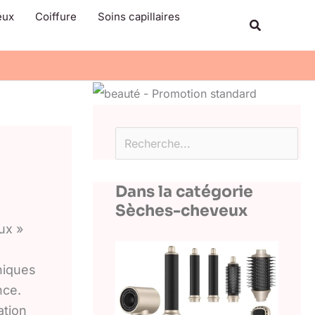
Rechercher
eux
Coiffure
Soins capillaires
Recherche
Dans la catégorie
Sèches-cheveux
ux »
niques
nce.
ation