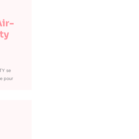
ir-
ty
TY se
te pour