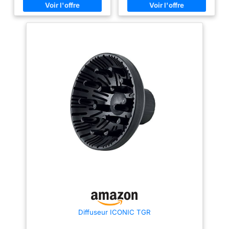
des coiffages précis en deux
des coiffages précis en deux
temps, trois mouvements. Le
temps, trois mouvements. Le
sèche-cheveux professionnel le
sèche-cheveux professionnel le
plus petit du marché n’a plus
plus petit du marché n’a plus
besoin de faire ses preuves. Sa
besoin de faire ses preuves. Sa
prise en main ergonomique, sa
prise en main ergonomique, sa
légèreté exceptionnelle, son
légèreté exceptionnelle, son
fonctionnement silencieux, sa
fonctionnement silencieux, sa
puissance et son débit
puissance et son débit
ajustable ont fait son succès. Le
ajustable ont fait son succès. Le
+ produit : Prévention TMS Ce
+ produit : Prévention TMS Ce
modèle est équipé d’une prise
modèle est équipé d’une prise
européenne aux normes CE
européenne aux normes CE
(220/240 Volts, non compatible
(220/240 Volts, non compatible
avec la Suisse).
avec la Suisse).
Diffuseur ICONIC TGR