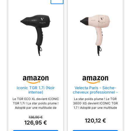
Iconic TGR 1.7i (Noir
Velecta Paris - Sèche-
intense)
cheveux professionnel -
ICONIC TGR 1.7 Rose
Le TGR ECO XL devient ICONIC
La star poids plume ! Le TGR
poudré
TGR 1.7i ! La star poids plume !
3600-XS devient ICONIC TGR
Adopté par une multitude de
1.7 ! Adopté par une multitude
professionnels en France et à
de professionnels en France et
l’étranger, il est le petit «
à l’étranger, il est le petit «
136,90 €
120,12 €
chouchou » des coiffeurs. Ce
chouchou » des coiffeurs. Ce
126,95 €
sèche-cheveux professionnel
sèche-cheveux professionnel
allie légèreté et maniabilité pour
allie légèreté et maniabilité pour