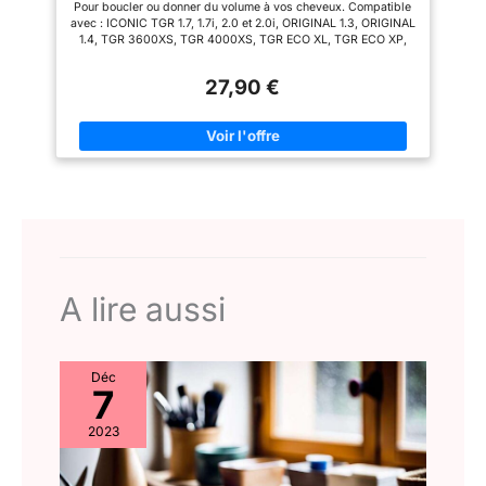
Pour boucler ou donner du volume à vos cheveux. Compatible
avec : ICONIC TGR 1.7, 1.7i, 2.0 et 2.0i, ORIGINAL 1.3, ORIGINAL
1.4, TGR 3600XS, TGR 4000XS, TGR ECO XL, TGR ECO XP,
TGR 2300, TGR+, R4500 Disponible en Noir
27,90 €
A lire aussi
Déc
7
2023