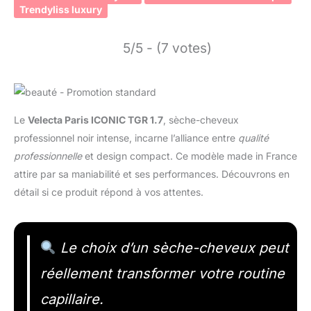
Trendyliss luxury
5/5 - (7 votes)
Le
Velecta Paris ICONIC TGR 1.7
, sèche-cheveux
professionnel noir intense, incarne l’alliance entre
qualité
professionnelle
et design compact. Ce modèle made in France
attire par sa maniabilité et ses performances. Découvrons en
détail si ce produit répond à vos attentes.
Le choix d’un sèche-cheveux peut
réellement transformer votre routine
capillaire.