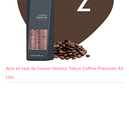
Avis et test du lisseur Honma Tokyo Coffee Premium All
Liss