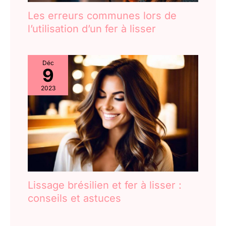
Les erreurs communes lors de
l’utilisation d’un fer à lisser
Déc
9
2023
Lissage brésilien et fer à lisser :
conseils et astuces