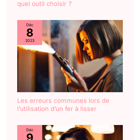
quel outil choisir ?
Déc
8
2023
Les erreurs communes lors de
l’utilisation d’un fer à lisser
Déc
9