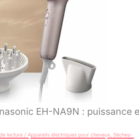
nasonic EH-NA9N : puissance e
de lecture
/
Appareils électriques pour cheveux
,
Sèches-