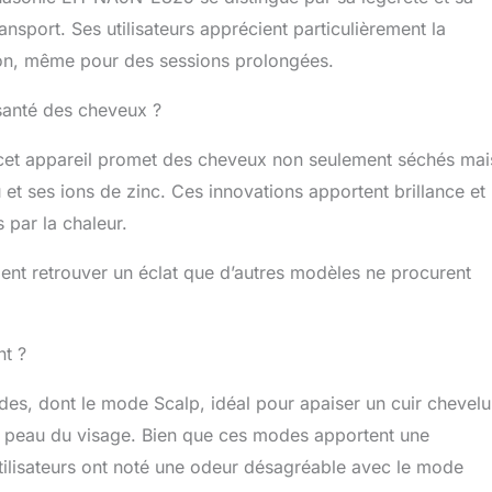
ance et modernité avec cet appareil de coiffure au look
ansport. Ses utilisateurs apprécient particulièrement la
oté d’une couleur tendance et de commandes intuitives
tion, même pour des sessions prolongées.
n capillaire quotidien en toute simplicité
santé des cheveux ?
cet appareil promet des cheveux non seulement séchés mai
et ses ions de zinc. Ces innovations apportent brillance et
par la chaleur.
ient retrouver un éclat que d’autres modèles ne procurent
nt ?
, dont le mode Scalp, idéal pour apaiser un cuir chevelu
a peau du visage. Bien que ces modes apportent une
tilisateurs ont noté une odeur désagréable avec le mode