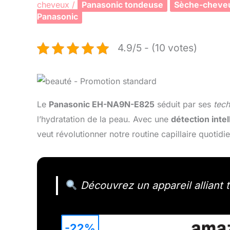
cheveux
/
Panasonic tondeuse
Sèche-cheveu
Panasonic
4.9/5 - (10 votes)
Le
Panasonic EH-NA9N-E825
séduit par ses
tec
l’hydratation de la peau. Avec une
détection intel
veut révolutionner notre routine capillaire quotidi
Découvrez un appareil alliant t
-22%