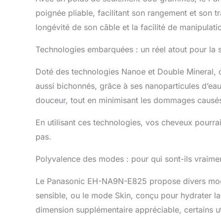
Alliez élég
poignée pliable, facilitant son rangement et son tr
raffiné, d
longévité de son câble et la facilité de manipula
pour un soi
Technologies embarquées : un réel atout pour la 
Doté des technologies Nanoe et Double Mineral, 
aussi bichonnés, grâce à ses nanoparticules d’eau 
douceur, tout en minimisant les dommages causés 
En utilisant ces technologies, vos cheveux pourra
pas.
Polyvalence des modes : pour qui sont-ils vraime
Le Panasonic EH-NA9N-E825 propose divers modes
sensible, ou le mode Skin, conçu pour hydrater l
dimension supplémentaire appréciable, certains u