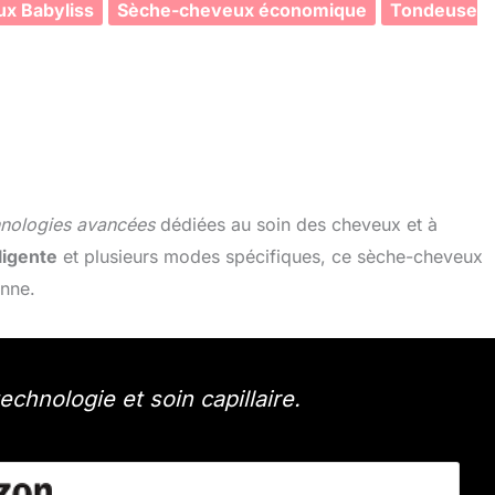
x Babyliss
Sèche-cheveux économique
Tondeuse
hnologies avancées
dédiées au soin des cheveux et à
ligente
et plusieurs modes spécifiques, ce sèche-cheveux
enne.
echnologie et soin capillaire.