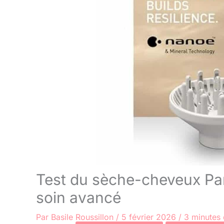
Test du sèche-cheveux Pa
soin avancé
Par
Basile Roussillon
/
5 février 2026
/
3 minutes 