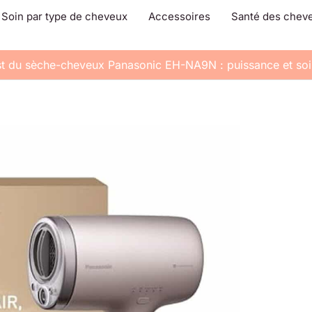
Soin par type de cheveux
Accessoires
Santé des chev
st du sèche-cheveux Panasonic EH-NA9N : puissance et so