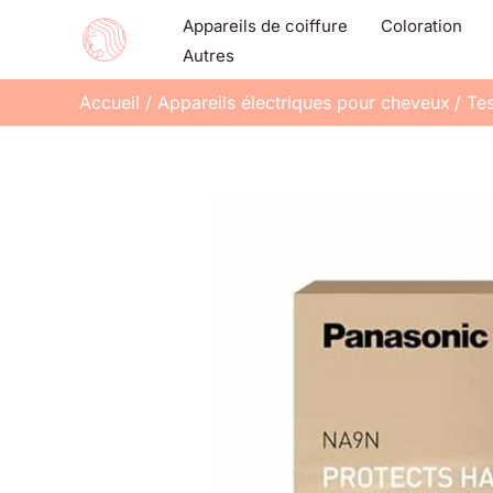
Aller
Appareils de coiffure
Coloration
au
Autres
contenu
Accueil
Appareils électriques pour cheveux
Te