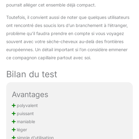
emballage cadeau raffiné,
pourrait alléger cet ensemble déjà compact.
ce multistyler cheveux 5
en 1 est une idée parfaite
Toutefois, il convient aussi de noter que quelques utilisateurs
pour Noël, la fête des
ont rencontré des soucis lors d’un branchement à l’étranger,
mères, un anniversaire, la
Saint-Valentin ou un
problème qu’il faudra prendre en compte si vous voyagez
anniversaire de mariage.
souvent avec votre sèche-cheveux au-delà des frontières
Offrez à votre famille,
européennes. Un détail important si l’on considère emmener
partenaire ou amis une
ce compagnon capillaire partout avec soi.
expérience de coiffure
pratique permettant de
Bilan du test
créer de belles coiffures
chaque jour
Avantages
polyvalent
puissant
maniable
léger
simple d’utilisation