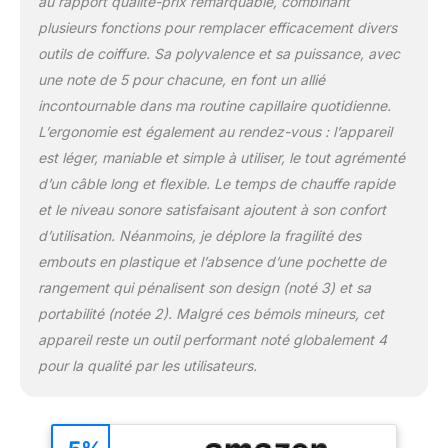
au rapport qualité-prix remarquable, combinant
propose 3 niveaux de
plusieurs fonctions pour remplacer efficacement divers
température (50℃, 80℃,
105℃) et 3 vitesses d’air
outils de coiffure. Sa polyvalence et sa puissance, avec
pour adapter votre
une note de 5 pour chacune, en font un allié
coiffure selon vos
incontournable dans ma routine capillaire quotidienne.
besoins; Choisissez une
L’ergonomie est également au rendez-vous : l’appareil
chaleur douce pour les
cheveux fins, un réglage
est léger, maniable et simple à utiliser, le tout agrémenté
équilibré pour un usage
d’un câble long et flexible. Le temps de chauffe rapide
quotidien ou une
et le niveau sonore satisfaisant ajoutent à son confort
puissance plus élevée
d’utilisation. Néanmoins, je déplore la fragilité des
pour les cheveux épais;
Une utilisation simple
embouts en plastique et l’absence d’une pochette de
permet même aux
rangement qui pénalisent son design (noté 3) et sa
débutants de créer
portabilité (notée 2). Malgré ces bémols mineurs, cet
facilement leur style
appareil reste un outil performant noté globalement 4
préféré Soins Capillaires
aux Ions Négatifs : Le
pour la qualité par les utilisateurs.
sèche cheveux ionique
aide à réduire l’électricité
statique et les frisottis