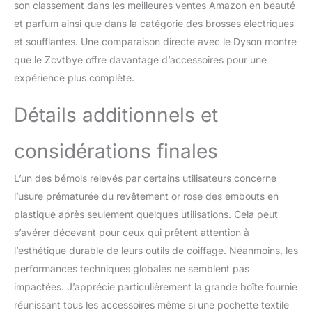
soignée Confort
son classement dans les meilleures ventes Amazon en beauté
d’utilisation et
et parfum ainsi que dans la catégorie des brosses électriques
Changement Rapide des
et soufflantes. Une comparaison directe avec le Dyson montre
Accessoires : Grâce à
que le Zcvtbye offre davantage d’accessoires pour une
son design ergonomique
expérience plus complète.
léger et son câble rotatif
à 360°, cet appareil offre
une prise en main
Détails additionnels et
confortable pendant le
coiffage; Les accessoires
considérations finales
se fixent et se retirent
facilement pour passer
L’un des bémols relevés par certains utilisateurs concerne
rapidement d’une
fonction à une autre; Ce
l’usure prématurée du revêtement or rose des embouts en
appareil coiffure cheveux
plastique après seulement quelques utilisations. Cela peut
pratique accompagne
s’avérer décevant pour ceux qui prêtent attention à
votre routine beauté
l’esthétique durable de leurs outils de coiffage. Néanmoins, les
quotidienne sans effort
Coffret Cadeau élégant
performances techniques globales ne semblent pas
pour les Passionnés de
impactées. J’apprécie particulièrement la grande boîte fournie
beauté : Avec son
réunissant tous les accessoires même si une pochette textile