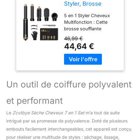
Styler, Brosse
Soufflante avec
5 en 1 Styler Cheveux
Sèche Cheveux
Multifonction : Cette
Ionique, Boucleur
brosse soufflante
Automatique,
polyvalente combine un
Brosse Chauffante
46,99 €
sèche cheveux, un
et Lisseur pour
44,64 €
boucleur à cheveux, un
Boucler, Lisser,
brosse lissante et une
Créer du Volume à
brosse chauffante dans
la Maison, au
un seul appareil; Avec 5
Quotidien et en
accessoires
Voyage
interchangeables,
Un outil de coiffure polyvalent
réalisez facilement le
séchage, les boucles, le
et performant
lissage et le volume;
Grâce à la technologie de
Le
Zcvtbye Sèche Cheveux 7 en 1 Set
m’a tout de suite
flux d’air automatique,
les cheveux s’enroulent
intrigué par sa promesse de polyvalence. Doté de plusieurs
facilement autour du
embouts facilement interchangeables, cet appareil est conçu
boucleur sans effort
pour réaliser une multitude de styles : séchage, lissage,