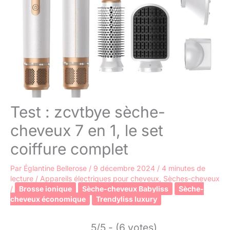
Test : zcvtbye sèche-
cheveux 7 en 1, le set
coiffure complet
Par
Églantine Bellerose
/
9 décembre 2024
/
4 minutes de
lecture
/
Appareils électriques pour cheveux
,
Sèches-cheveux
/
Brosse ionique
Sèche-cheveux Babyliss
Sèche-
cheveux économique
Trendyliss luxury
5/5 - (6 votes)