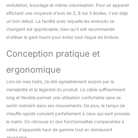
manuel, pour réduire les
ondulation, bouclage et même volumisation. Pour un appareil
frisottis et obtenir une
finition lisse et brillante,
affichant une moyenne d’avis de 3, 8 sur 5 étoiles, c’est déjà
Idéal pour la coiffure
un bon début. La facilité avec laquelle les embouts se
quotidienne, les rendez-
changent est appréciable, bien qu’il soit recommandé
vous, le travail et les
d’utiliser le gant fourni pour éviter tout risque de brûlure.
voyages Température et
Vitesse Réglables pour
Conception pratique et
tous Types de Cheveux :
Le styler cheveux
propose 3 niveaux de
ergonomique
température (50℃, 80℃,
105℃) et 3 vitesses d’air
Lors de mes tests, j’ai été agréablement surpris par la
pour adapter votre
maniabilité et la légèreté du produit. Le câble suffisamment
coiffure selon vos
besoins; Choisissez une
long et flexible permet une utilisation confortable sans se
chaleur douce pour les
sentir restreint dans ses mouvements. De plus, le temps de
cheveux fins, un réglage
chauffe rapide convient parfaitement à ceux qui sont pressés
équilibré pour un usage
le matin. On retrouve ici des fonctionnalités comparables à
quotidien ou une
puissance plus élevée
celles d’appareils haut de gamme tout en demeurant
pour les cheveux épais;
abordable.