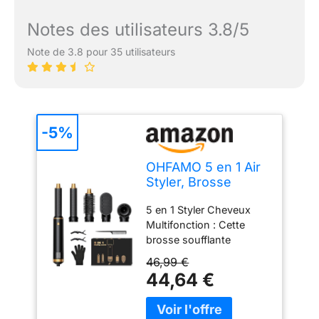
Notes des utilisateurs 3.8/5
Note de 3.8 pour 35 utilisateurs
-5%
OHFAMO 5 en 1 Air
Styler, Brosse
Soufflante avec
5 en 1 Styler Cheveux
Sèche Cheveux
Multifonction : Cette
Ionique, Boucleur
brosse soufflante
Automatique,
polyvalente combine un
Brosse Chauffante
46,99 €
sèche cheveux, un
et Lisseur pour
44,64 €
boucleur à cheveux, un
Boucler, Lisser,
brosse lissante et une
Créer du Volume à
brosse chauffante dans
la Maison, au