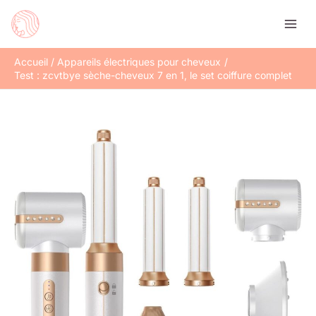
Aller
Rechercher
au
contenu
Accueil
Appareils électriques pour cheveux
Test : zcvtbye sèche-cheveux 7 en 1, le set coiffure complet