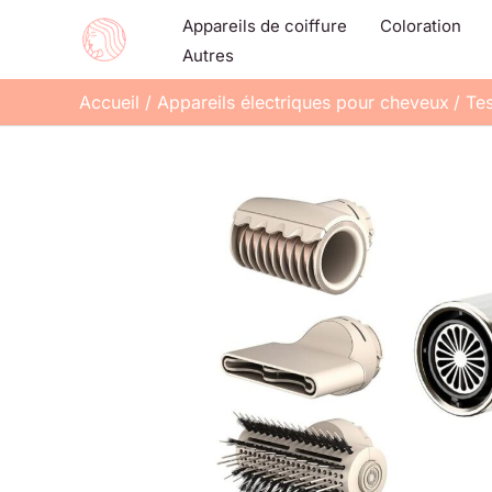
Aller
Appareils de coiffure
Coloration
au
Autres
contenu
Accueil
Appareils électriques pour cheveux
Tes