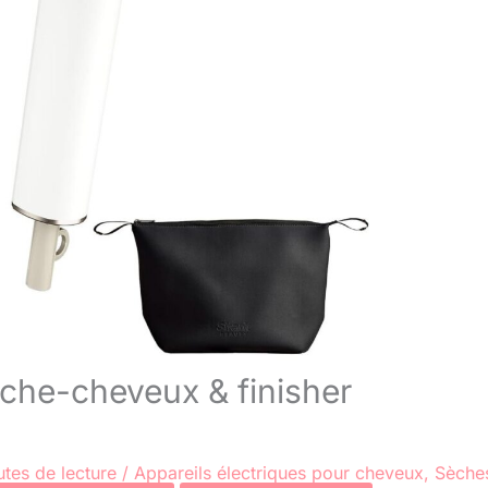
èche-cheveux & finisher
tes de lecture
/
Appareils électriques pour cheveux
,
Sèche