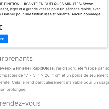
E FINITION LUISANTE EN QUELQUES MINUTES: Sèche-
sant, léger et à grande vitesse pour un séchage rapide, avec
s Finisher pour une finition lisse et brillante. Aucun dommage
 chaleur. FINI HAUTE BRILLANCE: Pour une coiffeur avec un
, l'embout de finition RapidGloss lisse instantanément les
€
les grâce à la technologie Coanda. 3 STYLER IQ POUR
DES ET ONDULÉS: RapidGloss Finisher, QuickSmooth Brush
entrator. Le sèche-cheveux ajuste automatiquement les
 chaleur et de débit d'air. PAS DE DOMMAGES CAUSÉS PAR LA
e sèche-cheveux Shark SpeedStyle mesure et régule les
 1000 fois par seconde, sans jamais dépasser 110°C. La
urprenants
l Shot fixe les styles. COMPREND: Sèche-cheveux Shark
Finition RapidGloss, Brosse QuickSmooth, Concentrateur
eveux & Finisher RapidGloss
, j’ai d’abord été frappé par s
tte de rangement. Poids: 750g. Couleur: Blanc soie
mpactes de 17 x 5, 1 x 20, 1 cm et un poids de seulement
èreté. Cela le rend particulièrement maniable pour un usag
ation prolongée.
u rendez-vous