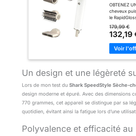
OBTENEZ UN
cheveux puis
le RapidGlos
causé par la
179,99 €
fini brillant
132,19 
mèches rebel
CHEVEUX RAI
& Turbo Conc
réglages de
CHALEUR : L
températures
Un design et une légèreté s
fonction Coo
SpeedStyle, 
Lors de mon test du
Shark SpeedStyle Sèche-ch
Turbo, Poche
design moderne et épuré. Avec des dimensions co
770 grammes, cet appareil se distingue par sa lég
quotidien, évitant ainsi la fatigue lors d’une utilis
Polyvalence et efficacité a