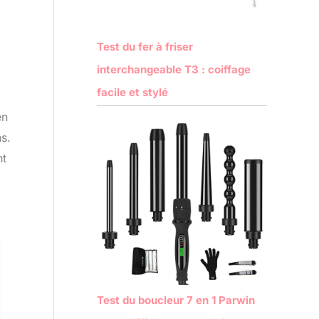
Test du fer à friser
interchangeable T3 : coiffage
facile et stylé
en
s.
nt
Test du boucleur 7 en 1 Parwin