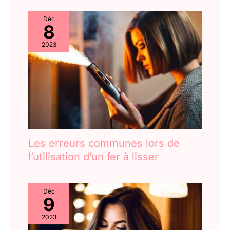
secondes pour vous rappeler
de nettoyer après 40 heures de
Déc
fonctionnement. Si ce n'est pas
8
terminé, il vous le rappellera à
nouveau la prochaine fois que
vous l'allumerez jusqu'à ce que
2023
la minuterie soit réinitialisée
après le nettoyage.
Les erreurs communes lors de
l’utilisation d’un fer à lisser
Déc
9
2023