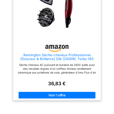
confortablement. 3 réglages de
【Contrôle intelligent de la
température et deux vitesses de
température】 Notre seche
vent pour créer votre style et
cheveux professionnel avec
votre coiffure préférés, puis
diffuseur intègre un contrôle de
vous pouvez ajuster et éviter les
température NTC, qui permet de
températures excessives en
régler la température avec
appuyant sur son bouton cool.
précision 100 fois par seconde
【Design Conception
pour éviter la surchauffe et
Spéciale】: Ce sèche-cheveux
préserver vos cheveux. 【58 dB
de voyage professionnel offre 2
】 Ce diffuseur seche cheveux
réglages de température / 3
utilise une technologie de
vitesses pour différentes
réduction du bruit à 8 couches,
coiffures et différents temps de
associée à des matériaux
séchage, ainsi que des
insonorisants PI allemands, et
Remington Sèche-cheveux Professionnel
réglages de température
optimise le conduit d'air du
[Douceur & Brillance] Silk (2400W, Turbo 140
chaude et froide pour différents
moteur, avec en mode basse
km/h, Ionique, Revêtement Céramique enrichi à la
types de cheveux. Également
vitesse, le niveau sonore moyen
Sèche-cheveux AC puissant et durable de 2400 watts pour
protéine de soie, Moteur AC performant,
avec 1 diffuseur et 2 buses
n'est que de 58 dB. Léger et
des résultats dignes d'un coiffeur Anneau revêtement
Accessoires) AC9096
concentrateur, le diffuseur
portable, il est idéal pour les
céramique aux protéines de soie, générateur d'ions Flux d'air
doigts et sépare les cheveux
déplacements à domicile. 【2
140km/h, fonction turbo pour un flux d'air 10% plus rapide, 3
pour apporter une texture
vitesses】 Ce seche cheveux
températures, touche air froid pour fixer la coiffure, 2 vitesses
naturelle, la buse collecte la
lisseur est équipé d'un design
36,83 €
Concentrateur 7mm pour un coiffage de précision, diffuseur
force du vent du séchoir et
LED. La vitesse du vent est
pour plus d'ampleur et de volume Grille amovible et facile à
disperse l'air avec une douce
divisée en deux vitesses, basse
nettoyer Remarque : Une astuce rapide pour une meilleure
uniformité. 【Design
et haute, et le mode se change
utilisation de l'article est la suivante : pour sécher cette fonction
Conception humanisée】: Sur
facilement d'un simple bouton.
rapidement, utilisez une chaleur élevée/une vitesse de
ce sèche-cheveux avec
【4 températures】 Ce seche
ventilateur élevée pour activer cette fonction et faites glisser le
diffuseur, les câbles de 2.5 m
cheveux diffuseur dispose de
commutateur de vitesse turbo/refroidissement vers la gauche.
de long vous offrent un plus
quatre réglages de température
Pour éteindre, faites glisser l'interrupteur vers le milieu. Pour
grand espace pour bouger.
: mode air froid (lumière bleue),