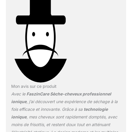
Mon avis sur ce produit
Avec le
FaszinCare Sèche-cheveux professionnel
ionique
, j’ai découvert une expérience de séchage à la
fois efficace et innovante. Grâce à sa
technologie
ionique
, mes cheveux sont rapidement domptés, avec
moins de frisottis, et restent doux tout en atténuant