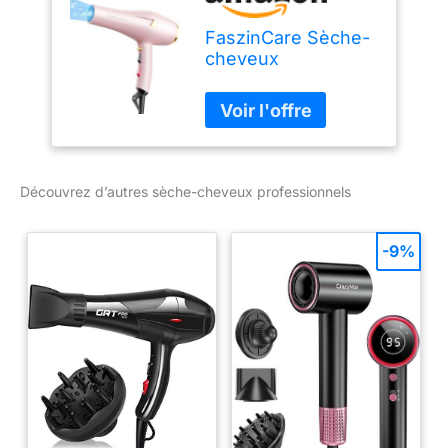
FaszinCare Sèche-
cheveux
professionnel
ionique, diffuseur et
concentrateur,
sèche-cheveux à 2
vitesses et 3
réglages de chaleur
Découvrez d’autres sèche-cheveux professionnels
-9%