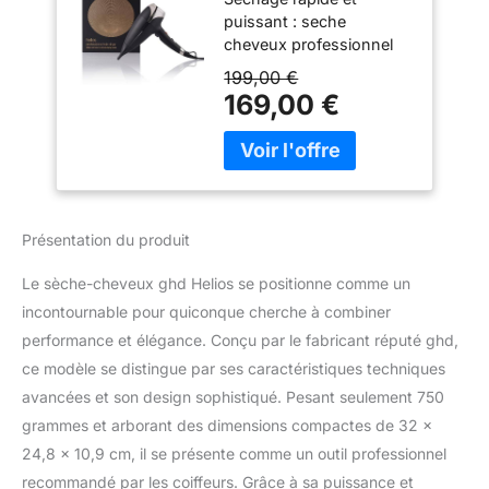
professionnel
puissant : seche
d'excellence
cheveux professionnel
2200 Watts pour
199,00 €
accélérer
169,00 €
significativement le
séchage*. Technologie
unique AeroprecisTM :
aérodynamique interne
spécialement conçue
pour offrir un coiffage
Présentation du produit
intuitif, un contrôle
absolu et des résultats
Le sèche-cheveux ghd Helios se positionne comme un
professionnels. Résultats
incontournable pour quiconque cherche à combiner
doux et brillants :
performance et élégance. Conçu par le fabricant réputé ghd,
technologie ionique de
pointe pour réduire les
ce modèle se distingue par ses caractéristiques techniques
frisottis et rendre les
avancées et son design sophistiqué. Pesant seulement 750
cheveux 30% plus
grammes et arborant des dimensions compactes de 32 x
brillants**. Contrôle
24,8 x 10,9 cm, il se présente comme un outil professionnel
absolu du coiffage :
embout concentrateur
recommandé par les coiffeurs. Grâce à sa puissance et