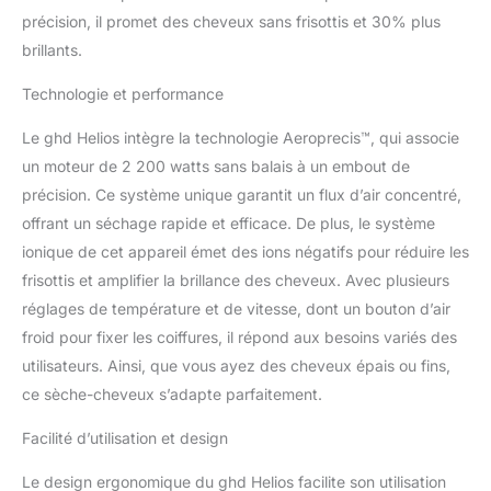
d'air sur-mesure pour un
précision, il promet des cheveux sans frisottis et 30% plus
flux d'air hautement
brillants.
concentré et puissant.
Répartition ergonomique
Technologie et performance
du poids : pour plus de
confort lors du coiffage.
Le ghd Helios intègre la technologie Aeroprecis™, qui associe
Caractéristiques
un moteur de 2 200 watts sans balais à un embout de
supplémentaires : 3
précision. Ce système unique garantit un flux d’air concentré,
réglages de température
- 2 réglages de vitesse -
offrant un séchage rapide et efficace. De plus, le système
1 bouton air froid -
ionique de cet appareil émet des ions négatifs pour réduire les
cordon de 3m - 2 ans de
frisottis et amplifier la brillance des cheveux. Avec plusieurs
garantie consommateur.
réglages de température et de vitesse, dont un bouton d’air
froid pour fixer les coiffures, il répond aux besoins variés des
utilisateurs. Ainsi, que vous ayez des cheveux épais ou fins,
ce sèche-cheveux s’adapte parfaitement.
Facilité d’utilisation et design
Le design ergonomique du ghd Helios facilite son utilisation