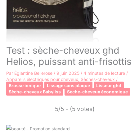
Test : sèche-cheveux ghd
Helios, puissant anti-frisottis
Par
Églantine Bellerose
/
9 juin 2025
/
4 minutes de lecture
/
Appareils électriques pour cheveux
,
Sèches-cheveux
/
Brosse ionique
Lissage sans plaque
Lisseur ghd
Sèche-cheveux Babyliss
Sèche-cheveux économique
5/5 - (5 votes)