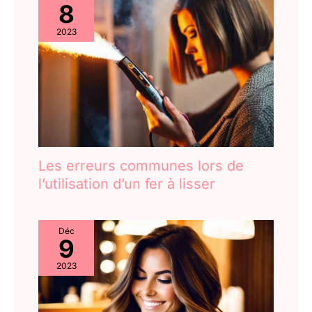
8
terminé, il vous le rappellera à
nouveau la prochaine fois que
vous l'allumerez jusqu'à ce que
2023
la minuterie soit réinitialisée
après le nettoyage.
Les erreurs communes lors de
l’utilisation d’un fer à lisser
Déc
9
2023