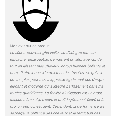
cheveux 30% plus
brillants**. Contrôle
absolu du coiffage :
embout concentrateur
d'air sur-mesure pour un
flux d'air hautement
concentré et puissant.
Répartition ergonomique
Mon avis sur ce produit
du poids : pour plus de
Le sèche-cheveux ghd Helios se distingue par son
confort lors du coiffage.
Caractéristiques
efficacité remarquable, permettant un séchage rapide
supplémentaires : 3
tout en laissant mes cheveux incroyablement brillants et
réglages de température
doux. Il réduit considérablement les frisottis, ce qui est
- 2 réglages de vitesse -
un vrai plus pour moi. J’apprécie également son design
1 bouton air froid -
cordon de 3m - 2 ans de
élégant et moderne qui s’intègre parfaitement dans ma
garantie consommateur.
routine quotidienne. La facilité d’utilisation est un atout
majeur, même si je trouve le bruit légèrement élevé et le
prix un peu conséquent. Cependant, la performance de
séchage, la brillance des cheveux et la réduction des