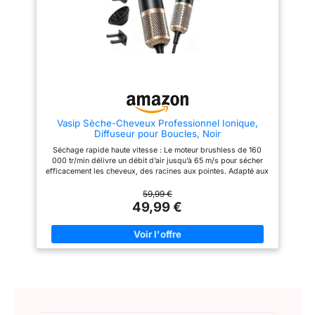
votre coiffure préférés, puis
diffuseur intègre un contrôle de
vous pouvez ajuster et éviter les
température NTC, qui permet de
températures excessives en
régler la température avec
appuyant sur son bouton cool.
précision 100 fois par seconde
【Design Conception
pour éviter la surchauffe et
Spéciale】: Ce sèche-cheveux
préserver vos cheveux. 【58 dB
de voyage professionnel offre 2
】 Ce diffuseur seche cheveux
réglages de température / 3
utilise une technologie de
vitesses pour différentes
réduction du bruit à 8 couches,
coiffures et différents temps de
associée à des matériaux
séchage, ainsi que des
insonorisants PI allemands, et
Vasip Sèche-Cheveux Professionnel Ionique,
réglages de température
optimise le conduit d'air du
Diffuseur pour Boucles, Noir
chaude et froide pour différents
moteur, avec en mode basse
types de cheveux. Également
vitesse, le niveau sonore moyen
Séchage rapide haute vitesse : Le moteur brushless de 160
avec 1 diffuseur et 2 buses
n'est que de 58 dB. Léger et
000 tr/min délivre un débit d’air jusqu’à 65 m/s pour sécher
concentrateur, le diffuseur
portable, il est idéal pour les
efficacement les cheveux, des racines aux pointes. Adapté aux
doigts et sépare les cheveux
déplacements à domicile. 【2
cheveux fins, épais, courts ou longs. Diffuseur pour cheveux
pour apporter une texture
vitesses】 Ce seche cheveux
bouclés : Le diffuseur répartit l’air plus doucement pour mieux
59,99 €
naturelle, la buse collecte la
lisseur est équipé d'un design
définir les boucles et les ondulations tout en préservant leur
49,99 €
force du vent du séchoir et
LED. La vitesse du vent est
volume. La buse concentratrice dirige le flux pour le brushing,
disperse l'air avec une douce
divisée en deux vitesses, basse
le lissage et les finitions. Soin ionique anti-frisottis : Ce sèche-
uniformité. 【Design
et haute, et le mode se change
cheveux ionique libère jusqu’à 300 millions d’ions négatifs
Conception humanisée】: Sur
facilement d'un simple bouton.
pour aider à réduire l’électricité statique et les cheveux
ce sèche-cheveux avec
【4 températures】 Ce seche
rebelles. Les cheveux paraissent plus lisses, plus brillants et
diffuseur, les câbles de 2.5 m
cheveux diffuseur dispose de
plus faciles à coiffer. Écran HD, 4 températures et 2 vitesses :
de long vous offrent un plus
quatre réglages de température
Visualisez facilement le réglage sélectionné et choisissez entre
grand espace pour bouger.
: mode air froid (lumière bleue),
air froid, 45 °C, 65 °C ou 95 °C. Un appui long de 2 secondes
Nous avons un design de
mode basse température
active le mode alterné chaud/froid pour adapter le séchage à
suspension au bout de la corde
(lumière orange), mode
chaque type de cheveux. Faible bruit et entretien simple : Avec
pour pouvoir l'accrocher. Sur le
moyenne température (lumière