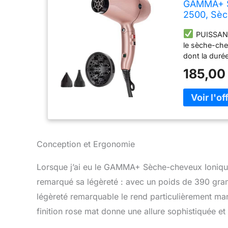
GAMMA+ S
2500, Sèc
Interrupt
PUISSANT
Brushless
le sèche-ch
dont la duré
professionne
185,00
cheveux offr
chaleur ce qui
390 gr et as
GENERAT
avec technol
cheveux touj
d'un interrup
Conception et Ergonomie
du résultat 
obtenir des 
Lorsque j’ai eu le GAMMA+ Sèche-cheveux Ionique 
Interrupteur
remarqué sa légèreté : avec un poids de 390 gram
COIFFAGE PO
assure des te
légèreté remarquable le rend particulièrement m
résistance, c
finition rose mat donne une allure sophistiquée et
respecte au 
SAINS ET PRO