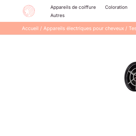
Aller
Appareils de coiffure
Coloration
au
Autres
contenu
Accueil
Appareils électriques pour cheveux
Tes