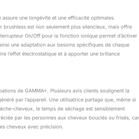
'Argent 999%, qui libère des nanoparticules Ag+ connues
riétés désinfectantes de l'argent. La technologie Nano Silver
assure une longévité et une efficacité optimales.
cheveux et la peau.
CE QUI EST INCLUS DANS
. Sèche-cheveux professionnel G-Tronic Dual Ionic 2500, 1x
r brushless est non seulement plus silencieux, mais offre
2x buses concentrateur d'air pour des résultats différents. La
nterrupteur On/Off pour la fonction ionique permet d’activer
étroite est parfaite pour un séchage plus rapide, la buse la
t ainsi une adaptation aux besoins spécifiques de chaque
ur un coiffage défini.
ire l’effet électrostatique et à apporter une brillance
upations de GAMMA+. Plusieurs avis clients soulignent la
généré par l’appareil. Une utilisatrice partage que, même si
 sèche-cheveux, le temps de séchage est sensiblement
ppréciée par les personnes aux cheveux bouclés ou frisés, ca
r les cheveux avec précision.