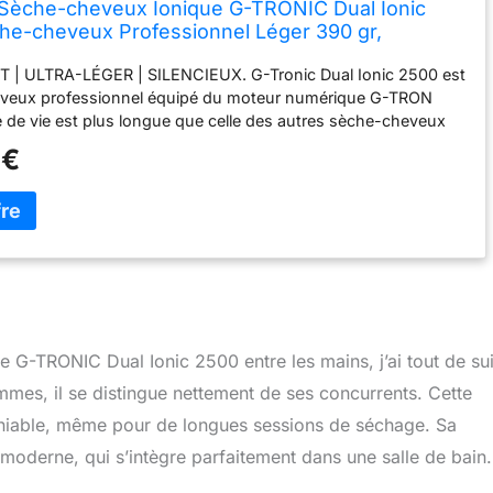
èche-cheveux Ionique G-TRONIC Dual Ionic
he-cheveux Professionnel Léger 390 gr,
eur On/Off Fonction Ionique, Moteur Numérique
 | ULTRA-LÉGER | SILENCIEUX. G-Tronic Dual Ionic 2500 est
, Silencieux (Prise SCHUKO, Rose mat)
eveux professionnel équipé du moteur numérique G-TRON
e de vie est plus longue que celle des autres sèche-cheveux
ls. Grâce à la technologie numérique G-TRON le sèche-
 €
e des meilleures performances en termes de production de
 facilite le travail des coiffeurs. Il est silencieux, ne pesant que
sure des temps de séchage réduits sans abîmer les cheveux.
EUR D'IONS AVEC INTERRUPTEUR ON-OFF. Sèche-cheveux
ogie ionique pour sécher plus rapidement et pour avoir des
ours plus brillants et lumineux. Le sèche-cheveux dispose
teur on-off qui contrôle l'émission d'ions négatifs en fonction
désiré pour les cheveux. Interrupteur positionné sur ION: pour
cheveux hydratés, lisses et sans énergie électrostatique.
G-TRONIC Dual Ionic 2500 entre les mains, j’ai tout de sui
 positionné sur O: pour obtenir volume et consistance.
mes, il se distingue nettement de ses concurrents. Cette
UR LES CHEVEUX CRÉPUS. G-Tronic Dual Ionic 2500
mpératures élevées de l'air sortant grâce à l'action de la triple
aniable, même pour de longues sessions de séchage. Sa
e qui facilite même le coiffage des cheveux plus crépus et qui
 moderne, qui s’intègre parfaitement dans une salle de bain.
maximum les cheveux et la peau.
CHEVEUX ET PEAU
TÉGÉS. Sèche-cheveux équipé d'une grille antérieure