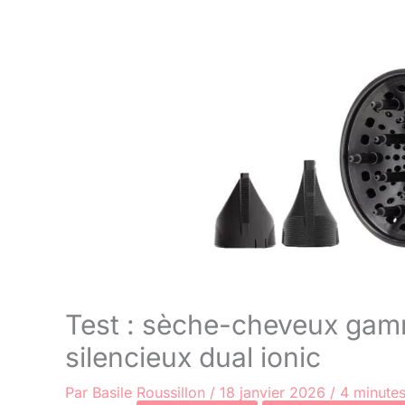
Test : sèche-cheveux gamm
silencieux dual ionic
Par
Basile Roussillon
/
18 janvier 2026
/
4 minutes