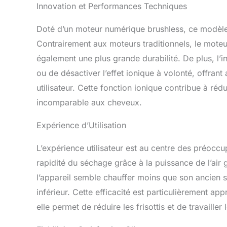
Innovation et Performances Techniques
recouverte d
pour les prop
Doté d’un moteur numérique brushless, ce modèle 
protège les 
L'EMBALLAGE
Contrairement aux moteurs traditionnels, le moteu
diffuseur et 
également une plus grande durabilité. De plus, l’i
buse la plus 
ou de désactiver l’effet ionique à volonté, offran
plus large po
utilisateur. Cette fonction ionique contribue à rédu
incomparable aux cheveux.
Expérience d’Utilisation
L’expérience utilisateur est au centre des préocc
rapidité du séchage grâce à la puissance de l’air 
l’appareil semble chauffer moins que son ancien
inférieur. Cette efficacité est particulièrement a
elle permet de réduire les frisottis et de travaille