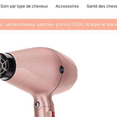
Soin par type de cheveux
Accessoires
Santé des chev
t : sèche-cheveux gamma+ g-tronic 2500, le léger et silenc