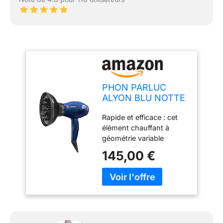
PHON PARLUC
ALYON BLU NOTTE
PACK + DIFFUSORE
Rapide et efficace : cet
MAGIC SENSE
élément chauffant à
géométrie variable
redessiné présente la
145,00 €
puissance idéale de
2250 W, y compris le
chauffage optimal pour
une température encore
plus correcte. Avec le
diffuseur Magic Sense
Sèche les cheveux plus