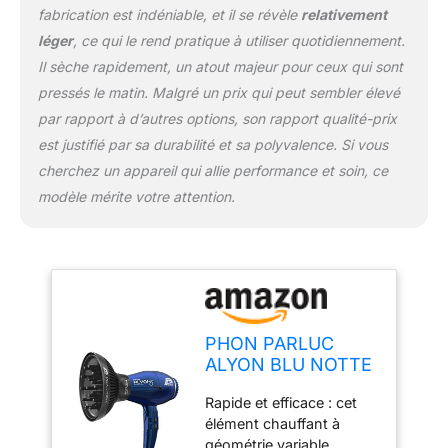
spécial, enrichi en
fabrication est indéniable, et il se révèle
relativement
poudre d'argent, qui crée
léger
, ce qui le rend pratique à utiliser quotidiennement.
une surface défavorable
Il sèche rapidement, un atout majeur pour ceux qui sont
à la prolifération des
pressés le matin. Malgré un prix qui peut sembler élevé
micro-organismes et
aide à maintenir l'hygiène
par rapport à d’autres options, son rapport qualité-prix
pendant l'utilisation.
est justifié par sa durabilité et sa polyvalence. Si vous
Système innovant « Hair
cherchez un appareil qui allie performance et soin, ce
Catcher » pour un
modèle mérite votre attention.
meilleur fonctionnement
et une durée de vie plus
longue. Diffuseur Magic
Sense: c'est un diffuseur
spécialement conçu qui
améliorera
considérablement la
PHON PARLUC
façon dont vous séchez
ALYON BLU NOTTE
les boucles, leur donnant
PACK + DIFFUSORE
une finition naturelle et
Rapide et efficace : cet
MAGIC SENSE
rapide. Diffuseur de taille
élément chauffant à
parfaite, il dispose
géométrie variable