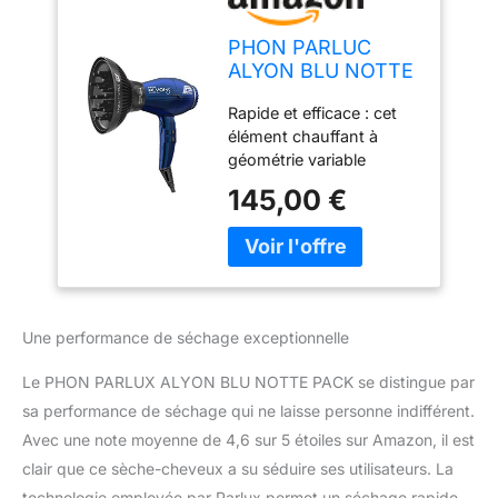
PHON PARLUC
ALYON BLU NOTTE
PACK + DIFFUSORE
Rapide et efficace : cet
MAGIC SENSE
élément chauffant à
géométrie variable
redessiné présente la
145,00 €
puissance idéale de
2250 W, y compris le
chauffage optimal pour
une température encore
plus correcte. Avec le
diffuseur Magic Sense
Une performance de séchage exceptionnelle
Sèche les cheveux plus
rapidement à la maison
Le PHON PARLUX ALYON BLU NOTTE PACK se distingue par
ou dans le salon, le
sa performance de séchage qui ne laisse personne indifférent.
diffuseur sèche les
Avec une note moyenne de 4,6 sur 5 étoiles sur Amazon, il est
racines sans trop sécher
les pointes. Paramètres :
clair que ce sèche-cheveux a su séduire ses utilisateurs. La
notre séchoir électrique
technologie employée par Parlux permet un séchage rapide