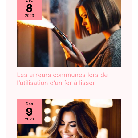
Déc
8
2023
Les erreurs communes lors de
l’utilisation d’un fer à lisser
Déc
9
2023