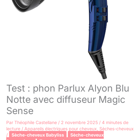
Test : phon Parlux Alyon Blu
Notte avec diffuseur Magic
Sense
Par
Théophile Castellane
/
2 novembre 2025
/
4 minutes de
lecture
/
Appareils électriques pour cheveux
,
Sèches-cheveux
/
Sèche-cheveux Babyliss
Sèche-cheveux