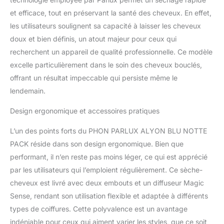
Alyon dispose de 4
et efficace, tout en préservant la santé des cheveux. En effet,
réglages de température
les utilisateurs soulignent sa capacité à laisser les cheveux
et de 2 réglages de
vitesse contrôlés par 2
doux et bien définis, un atout majeur pour ceux qui
interrupteurs situés dans
recherchent un appareil de qualité professionnelle. Ce modèle
la position la plus
excelle particulièrement dans le soin des cheveux bouclés,
ergonomique. Avec un
offrant un résultat impeccable qui persiste même le
bouton instantané à
froid, parfait pour fixer
lendemain.
les cheveux. Comprend
la technologie Air Ionizer
Design ergonomique et accessoires pratiques
pour garantir un séchage
L’un des points forts du PHON PARLUX ALYON BLU NOTTE
sain. TECHNOLOGIE:
Peint avec un traitement
PACK réside dans son design ergonomique. Bien que
antimicrobien certifié
performant, il n’en reste pas moins léger, ce qui est apprécié
spécial, enrichi en
par les utilisateurs qui l’emploient régulièrement. Ce sèche-
poudre d'argent, qui crée
cheveux est livré avec deux embouts et un diffuseur Magic
une surface défavorable
à la prolifération des
Sense, rendant son utilisation flexible et adaptée à différents
micro-organismes et
types de coiffures. Cette polyvalence est un avantage
aide à maintenir l'hygiène
indéniable pour ceux qui aiment varier les styles, que ce soit