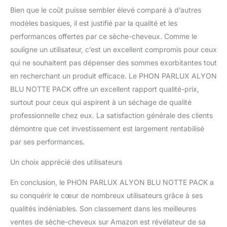
philosophie PARLUX
Bien que le coût puisse sembler élevé comparé à d’autres
comprend des matières
modèles basiques, il est justifié par la qualité et les
premières et des
performances offertes par ce sèche-cheveux. Comme le
emballages recyclables,
souligne un utilisateur, c’est un excellent compromis pour ceux
une faible pollution
sonore, pas d'émissions
qui ne souhaitent pas dépenser des sommes exorbitantes tout
nocives et un séchage
en recherchant un produit efficace. Le PHON PARLUX ALYON
ultra-rapide pour des
BLU NOTTE PACK offre un excellent rapport qualité-prix,
économies d'énergie
surtout pour ceux qui aspirent à un séchage de qualité
considérables. Le coffret
professionnelle chez eux. La satisfaction générale des clients
cadeau contient 1
séchoir Parlux Alyon bleu
démontre que cet investissement est largement rentabilisé
nuit, 1 diffuseur Magic
par ses performances.
Sense et 2 buses de
coiffage concentrateur
Un choix apprécié des utilisateurs
En conclusion, le PHON PARLUX ALYON BLU NOTTE PACK a
su conquérir le cœur de nombreux utilisateurs grâce à ses
qualités indéniables. Son classement dans les meilleures
ventes de sèche-cheveux sur Amazon est révélateur de sa