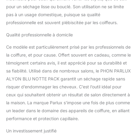
pendant l'utilisation.
pour un séchage lisse ou bouclé. Son utilisation ne se limite
Système innovant « Hair
Catcher » pour un
pas à un usage domestique, puisque sa qualité
meilleur fonctionnement
professionnelle est souvent plébiscitée par les coiffeurs.
et une durée de vie plus
longue. Diffuseur Magic
Qualité professionnelle à domicile
Sense: c'est un diffuseur
spécialement conçu qui
Ce modèle est particulièrement prisé par les professionnels de
améliorera
la coiffure, et pour cause. Offert souvent en cadeau, comme le
considérablement la
témoignent certains avis, il est apprécié pour sa durabilité et
façon dont vous séchez
sa fiabilité. Utilisé dans de nombreux salons, le PHON PARLUX
les boucles, leur donnant
une finition naturelle et
ALYON BLU NOTTE PACK garantit un séchage rapide sans
rapide. Diffuseur de taille
risquer d’endommager les cheveux. C’est l’outil idéal pour
parfaite, il dispose
ceux qui souhaitent obtenir un résultat de salon directement à
également d'ouvertures
la maison. La marque Parlux s’impose une fois de plus comme
placées qui permettent la
combinaison idéale de
un leader dans le domaine des appareils de coiffure, en alliant
température et de flux
performance et protection capillaire.
d'air. Sèche les cheveux
plus rapidement et réduit
Un investissement justifié
les frisottis. PARLUX: La