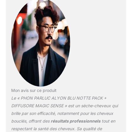
rapidement à la maison
ou dans le salon, le
diffuseur sèche les
racines sans trop sécher
les pointes. Paramètres :
notre séchoir électrique
Alyon dispose de 4
réglages de température
et de 2 réglages de
vitesse contrôlés par 2
interrupteurs situés dans
la position la plus
ergonomique. Avec un
bouton instantané à
Mon avis sur ce produit
froid, parfait pour fixer
Le « PHON PARLUC ALYON BLU NOTTE PACK +
les cheveux. Comprend
la technologie Air Ionizer
DIFFUSORE MAGIC SENSE » est un sèche-cheveux qui
pour garantir un séchage
brille par son efficacité, notamment pour les cheveux
sain. TECHNOLOGIE:
bouclés, offrant des
résultats professionnels
tout en
Peint avec un traitement
respectant la santé des cheveux. Sa qualité de
antimicrobien certifié