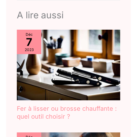
séchage ultra-rapide pour des
ultra-rapide pour des
économies d'énergie
considérables. Le coffret
économies d'énergie
A lire aussi
cadeau contient 1 séchoir Parlux
considérables. Le coffret
Alyon bleu nuit, 1 diffuseur
Magic Sense et 2 buses de
cadeau contient 1
coiffage concentrateur
séchoir Parlux Alyon bleu
Déc
nuit, 1 diffuseur Magic
7
Sense et 2 buses de
2023
coiffage concentrateur
Fer à lisser ou brosse chauffante :
quel outil choisir ?