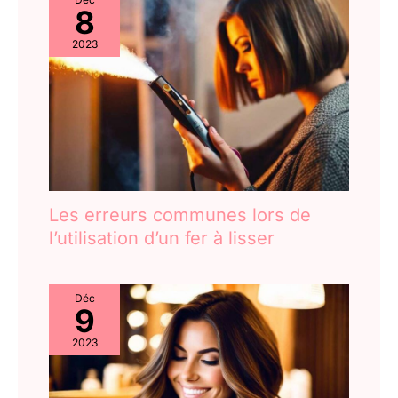
qualité salon
8
2023
Les erreurs communes lors de
l’utilisation d’un fer à lisser
Déc
9
2023