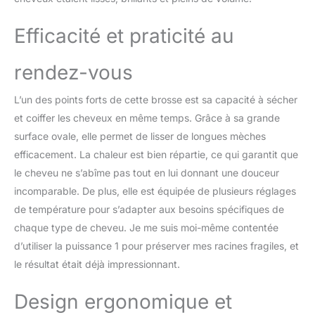
salon avec 22 % de
brillance en plus et 36 %
Efficacité et praticité au
de cheveux cassés en
moins**. **d’après des
essais réalisés sur des
rendez-vous
brosses et des sèche-
cheveux de marques
L’un des points forts de cette brosse est sa capacité à sécher
leaders du marché.
et coiffer les cheveux en même temps. Grâce à sa grande
Adaptateur prise double
surface ovale, elle permet de lisser de longues mèches
UK/UE, idéal pour
voyager.
efficacement. La chaleur est bien répartie, ce qui garantit que
le cheveu ne s’abîme pas tout en lui donnant une douceur
incomparable. De plus, elle est équipée de plusieurs réglages
de température pour s’adapter aux besoins spécifiques de
chaque type de cheveu. Je me suis moi-même contentée
d’utiliser la puissance 1 pour préserver mes racines fragiles, et
le résultat était déjà impressionnant.
Design ergonomique et