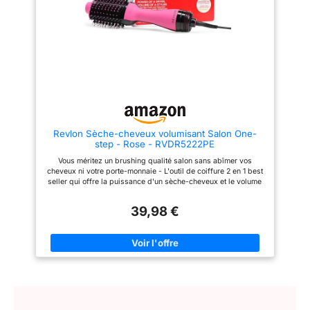
chaleur - Coiffez vos cheveux
tourmaline réduit les dommages
uniquement avec de l'air chaud
liés au coiffage grâce à une
pour qu’ils soient moins abîmés
répartition homogène de la
et en meilleure santé - Le
chaleur pour un lissage parfait.
revêtement en céramique
TECHNOLOGIE IONIQUE
assure une répartition uniforme
TOURMALINE - Les ions
de la chaleur et réduit les
négatifs saturent le flux d’air
dommages
pour réduire la taille des
gouttes d’eau et sécher plus
rapidement. Cela permet de
discipliner les cheveux, de les
lisser et de les rendre plus
Revlon Sèche-cheveux volumisant Salon One-
brillants tout en réduisant les
step - Rose - RVDR5222PE
frisottis et l’effet statique. Vous
méritez un brushing qualité
Vous méritez un brushing qualité salon sans abîmer vos
salon sans abîmer vos cheveux
cheveux ni votre porte-monnaie - L'outil de coiffure 2 en 1 best
ni votre porte-monnaie Le One-
seller qui offre la puissance d'un sèche-cheveux et le volume
Step Volumiser Plus vous
d'une brosse coiffante pour obtenir un brushing qualité salon à
permet de sécher, donner du
la maison est maintenant disponibile en édition rose! Glisse
volume, coiffer et faire briller en
39,98 €
dans vos cheveux pour démêler, sécher et donner du volume
jusqu’à deux fois moins de
en moitié moins de temps ; Obtenez des résultats qualité salon
temps(1), avec 50 % moins
avec 22 % de brillance en plus et 36 % de cheveux cassés en
d’exposition à la chaleur (2)
moins (D’après des essais indépendants menés sur les
pour moins de dommages LA
principaux modèles de brosse coiffante du marché) La
PUISSANCE D’UN SÈCHE-
TECHNOLOGIE IONIQUE permet une finition salon. 30 % de
CHEVEUX, LE VOLUME D’UNE
frisottis en moins, pour des cheveux brillants en pleine santé.
BROSSE COIFFANTE Tête ovale
(D’après des essais réalisés sur des brosses et des sèche-
amovible et brevetée, 30 %
cheveux de marques leaders du marché) Idéal pour les
plus petite(3) pour coiffer au
cheveux longs et mi-longs