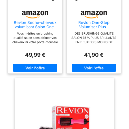
de cheveux cassés en
moins**. **d’après des
essais réalisés sur des
Revlon Sèche-cheveux
Revlon One-Step
brosses et des sèche-
volumisant Salon One-
Volumiser Plus -
cheveux de marques
step - RVDR5222AMZ
RVDR5298E
Vous méritez un brushing
DES BRUSHINGS QUALITÉ
leaders du marché.
qualité salon sans abîmer vos
SALON 75 % PLUS BRILLANTS
Adaptateur prise double
cheveux ni votre porte-monnaie
EN DEUX FOIS MOINS DE
- L'outil de coiffure 2 en 1 best
TEMPS* ET AVEC 50 %
UK/UE, idéal pour
seller qui offre la puissance
D’EXPOSITION À LA CHALEUR
voyager.
49,99 €
41,90 €
d'un sèche-cheveux et le
EN MOINS** - Séchez et
volume d'une brosse coiffante
coiffez en une seule étape, pour
pour obtenir un brushing qualité
des résultats 75 % plus
salon à la maison La brosse
brillants/Des brushings qualité
ovale Revlon Originale glisse
salon en deux fois moins de
dans vos cheveux pour les
temps et moins de dommages.
démêler, les sécher et leur
PARFAIT POUR TOUTES LES
donner du volume jusqu'à deux
LONGUEURS DE CHEVEUX -
fois plus rapidement(1) - Pour
Nouvelle tête ovale de 6,4 cm
donner du volume aux racines
pour coiffer au plus près de la
et des longueurs bouclées 30
racine et booster le volume.
% de frisottis en moins et plus
Convient à toutes les longueurs
de brillance grâce à la
de cheveux pour plus de
technologie ionique Tourmaline,
polyvalence. TÊTE AMOVIBLE -
votre arme secrète pour des
Facile à ranger et compact pour
cheveux brillants et en bonne
voyager. CYLINDRE EN TITANE
santé 36 % moins de casse et
ET CÉRAMIQUE - Le revêtement
moins de dommages dus à la
céramique en titane et