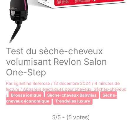
Test du sèche-cheveux
volumisant Revlon Salon
One-Step
Par
Églantine Bellerose
/
13 décembre 2024
/
4 minutes de
lecture
/
Appareils électriques pour cheveux
,
Sèches-cheveux
/
Brosse ionique
Sèche-cheveux Babyliss
Sèche-
cheveux économique
Trendyliss luxury
5/5 - (5 votes)