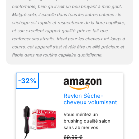
confortable, bien qu’il soit un peu bruyant à mon goût.
Malgré cela, il excelle dans tous les autres critères : le
séchage est rapide et respectueux de la fibre capillaire,
et son excellent rapport qualité-prix ne fait que
renforcer ses attraits. Ideal pour les cheveux mi-longs à
courts, cet appareil s’est révélé être un allié précieux et
fiable dans ma routine capillaire quotidienne.
-32%
Revlon Sèche-
cheveux volumisant
Salon One-step -
Vous méritez un
RVDR5282UKE
brushing qualité salon
sans abîmer vos
cheveux ni votre porte-
69,99 €