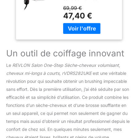
cheveux ni votre porte-
69,99 €
monnaie. Ce One-Step
47,40 €
VOLUMISER
fonctionnant avec de l'air
chaud est doté d'une
brosse ovale plus petite,
idéale pour les cheveux
mi-longs à courts. La
Un outil de coiffage innovant
TECHNOLOGIE
CÉRAMIQUE réduit les
Le
REVLON Salon One-Step Sèche-cheveux volumisant,
dommages grâce à une
cheveux mi-longs à courts, rVDR5282UKE
est une véritable
répartition homogène de
révolution pour qui souhaite obtenir un brushing impeccable
la chaleur, pour coiffer
plus facilement. La
sans effort. Dès la première utilisation, j’ai été séduite par son
TECHNOLOGIE IONIQUE
efficacité et sa simplicité d’utilisation. Ce produit combine les
avancée permet une
fonctions d’un sèche-cheveux et d’une brosse soufflante en
finition salon, pour moins
un seul appareil, ce qui permet non seulement de gagner du
de frisottis et des
cheveux brillants en
temps mais aussi d’obtenir un résultat professionnel depuis le
pleine santé. Obtenez
confort de chez soi. En quelques minutes seulement, mes
des résultats dignes d’un
cheveux étaient lisses, brillants et pleins de volume.