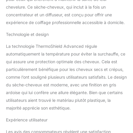
seulement 4 minutes² 20
chevelure. Ce sèche-cheveux, qui inclut à la fois un
% plus rapide qu'un
sèche-cheveux de 2 300
concentrateur et un diffuseur, est conçu pour offrir une
W³ : le système de
expérience de coiffage professionnelle accessible à domicile.
séchage plus efficace
améliore le flux d'air et le
Technologie et design
transfert de chaleur − ce
sèche-cheveux de 1 800
La technologie ThermoShield Advanced régule
W surpasse un sèche-
automatiquement la température pour éviter la surchauffe, ce
cheveux de 2 300 W³
qui assure une protection optimale des cheveux. Cela est
Les ions aqueux
particulièrement bénéfique pour les cheveux secs et crépus,
hydratent les cheveux
tandis que les ions
comme l’ont souligné plusieurs utilisateurs satisfaits. Le design
minéraux distribués par
du sèche-cheveux est moderne, avec une finition en gris
le sèche-cheveux
ardoise qui lui confère une allure élégante. Bien que certains
réduisent les dommages
utilisateurs aient trouvé le matériau plutôt plastique, la
de surface causés par
les UV⁴, pour des
majorité apprécie son esthétique.
cheveux lisses et faciles
à styliser Obtenez des
Expérience utilisateur
cheveux 60 % plus
Les avis des consommateurs révèlent une satisfaction
brillants⁵ grâce au mode