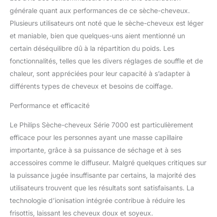
chaud/froid : cette
générale quant aux performances de ce sèche-cheveux.
fonctionnalité intelligente
Plusieurs utilisateurs ont noté que le sèche-cheveux est léger
fournit un air équilibré
et maniable, bien que quelques-uns aient mentionné un
entre le chaud et le froid
certain déséquilibre dû à la répartition du poids. Les
qui améliore à coup sûr
la brillance des cheveux
fonctionnalités, telles que les divers réglages de souffle et de
Désormais 20 % plus
chaleur, sont appréciées pour leur capacité à s’adapter à
léger⁶ pour une
différents types de cheveux et besoins de coiffage.
stylisation confortable :
grâce au poids réduit de
Performance et efficacité
ce sèche-cheveux
ergonomique avec
Le Philips Sèche-cheveux Série 7000 est particulièrement
diffuseur et
efficace pour les personnes ayant une masse capillaire
concentrateur, vous
importante, grâce à sa puissance de séchage et à ses
pouvez sécher et styliser
avec plus de confort et
accessoires comme le diffuseur. Malgré quelques critiques sur
de facilité Contenu : 1
la puissance jugée insuffisante par certains, la majorité des
sèche-cheveux Philips
utilisateurs trouvent que les résultats sont satisfaisants. La
série 7000, 1
technologie d’ionisation intégrée contribue à réduire les
concentrateur, 1 diffuseur
frisottis, laissant les cheveux doux et soyeux.