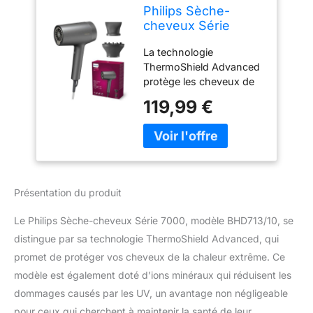
Philips Sèche-
cheveux Série
7000, technologie
La technologie
ThermoShield
ThermoShield Advanced
Advanced anti
protège les cheveux de
chaleur extrême,
la surchauffe grâce à un
ions minéraux
119,99 €
capteur double qui
réduisant les
mesure la température
dommages causés
ambiante et ajuste la
par les UV,
température de séchage
concentrateur et
24 000 fois¹ par
diffuseur (modèle
utilisation Flux d'air
BHD713/10)
Présentation du produit
puissant pour un
séchage rapide en 4
Le Philips Sèche-cheveux Série 7000, modèle BHD713/10, se
minutes : les pales de
distingue par sa technologie ThermoShield Advanced, qui
ventilateur novatrices et
promet de protéger vos cheveux de la chaleur extrême. Ce
l'élément chauffant
spécialement conçu
modèle est également doté d’ions minéraux qui réduisent les
permettent de sécher
dommages causés par les UV, un avantage non négligeable
vos cheveux en
pour ceux qui cherchent à maintenir la santé de leur