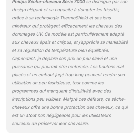
Philips Sèche-cheveux Série 7000
se distingue par son
W surpasse un sèche-
cheveux de 2 300 W³
design élégant et sa capacité à dompter les frisottis,
Les ions aqueux
grâce à sa technologie ThermoShield et ses ions
hydratent les cheveux
minéraux qui protègent efficacement les cheveux des
tandis que les ions
dommages UV. Ce modèle est particulièrement adapté
minéraux distribués par
le sèche-cheveux
aux cheveux épais et crépus, et j’apprécie sa maniabilité
réduisent les dommages
et sa régulation de température bien équilibrée.
de surface causés par
Cependant, je déplore son prix un peu élevé et une
les UV⁴, pour des
puissance qui pourrait être renforcée. Les boutons mal
cheveux lisses et faciles
à styliser Obtenez des
placés et un embout jugé trop long peuvent rendre son
cheveux 60 % plus
utilisation un peu fastidieuse, tout comme les
brillants⁵ grâce au mode
programmes qui manquent d’intuitivité avec des
chaud/froid : cette
inscriptions peu visibles. Malgré ces défauts, ce sèche-
fonctionnalité intelligente
fournit un air équilibré
cheveux offre une bonne protection des cheveux, ce qui
entre le chaud et le froid
est un atout non négligeable pour les utilisateurs
qui améliore à coup sûr
soucieux de préserver leur chevelure.
la brillance des cheveux
Désormais 20 % plus
léger⁶ pour une