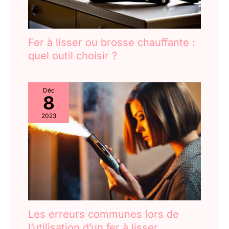
Fer à lisser ou brosse chauffante :
quel outil choisir ?
Déc
8
2023
Les erreurs communes lors de
l’utilisation d’un fer à lisser