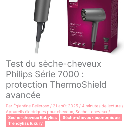
Test du sèche-cheveux
Philips Série 7000 :
protection ThermoShield
avancée
Par
Églantine Bellerose
/
21 août 2025
/
4 minutes de lecture
/
Appareils électriques pour cheveux
,
Sèches-cheveux
/
Sèche-cheveux Babyliss
Sèche-cheveux économique
Trendyliss luxury