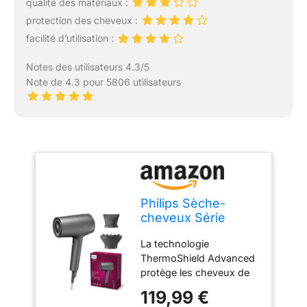
qualité des matériaux :
protection des cheveux :
facilité d’utilisation :
Notes des utilisateurs 4.3/5
Note de 4.3 pour 5806 utilisateurs
Philips Sèche-
cheveux Série
7000, technologie
La technologie
ThermoShield
ThermoShield Advanced
Advanced anti
protège les cheveux de
chaleur extrême,
la surchauffe grâce à un
ions minéraux
119,99 €
capteur double qui
réduisant les