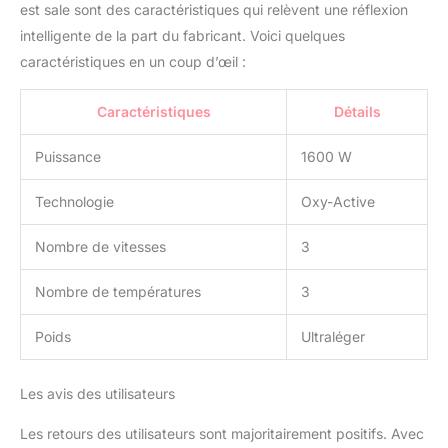
PROFESSIONAL -
est sale sont des caractéristiques qui relèvent une réflexion
Fondée en 1969 par
intelligente de la part du fabricant. Voici quelques
Mario Gardini près de
caractéristiques en un coup d’œil :
Bologne, elle est
synonyme d'innovation.
Elle a révolutionné la
Caractéristiques
Détails
coiffure avec le premier
lisseur professionnel au
Puissance
1600 W
monde, s'imposant
comme une référence
Technologie
Oxy-Active
dans l'industrie de la
beauté.
Nombre de vitesses
3
Nombre de températures
3
Poids
Ultraléger
Les avis des utilisateurs
Les retours des utilisateurs sont majoritairement positifs. Avec