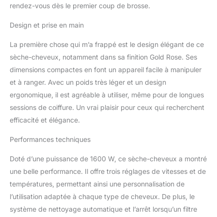
SOIN DES CHEVEUX - La
rendez-vous dès le premier coup de brosse.
technologie Oxy-Active
émet des ions négatifs et
Design et prise en main
de l'ozone, apportant
La première chose qui m’a frappé est le design élégant de ce
bien-être et brillance aux
cheveux et prolongeant
sèche-cheveux, notamment dans sa finition Gold Rose. Ses
la durée de vie de la
dimensions compactes en font un appareil facile à manipuler
couleur, pour un effet
et à ranger. Avec un poids très léger et un design
anti-frisottis et une
ergonomique, il est agréable à utiliser, même pour de longues
brillance durable.
TECHNOLOGIE
sessions de coiffure. Un vrai plaisir pour ceux qui recherchent
AVANCÉE - Équipé d'un
efficacité et élégance.
moteur sans balai
intelligent à commande
Performances techniques
numérique, de la
fonction Auto-Clean
Doté d’une puissance de 1600 W, ce sèche-cheveux a montré
pour l'autonettoyage du
une belle performance. Il offre trois réglages de vitesses et de
filtre et de la fonction
températures, permettant ainsi une personnalisation de
Memory pour mémoriser
l’utilisation adaptée à chaque type de cheveux. De plus, le
les réglages favoris.
GA.MA ITALY
système de nettoyage automatique et l’arrêt lorsqu’un filtre