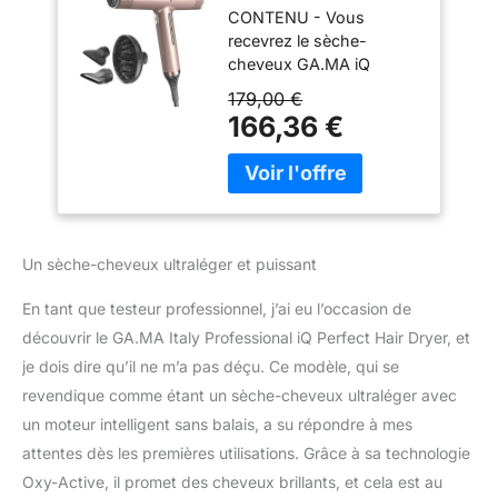
CONTENU - Vous
sèche-cheveux
recevrez le sèche-
ultraléger avec
cheveux GA.MA iQ
moteur intelligent
Perfect en couleur Gold
sans balais,
179,00 €
Rose. Pesant seulement
technologie Oxy-
166,36 €
294 grammes, il est
Active pour des
ergonomique et
cheveux brillants,
compact, conçu pour
puissance 1600 W,
éviter la fatigue
Gold Rose
musculaire des bras et
des épaules. STYLING -
Un sèche-cheveux ultraléger et puissant
Grâce à un flux d'air
puissant et à une
En tant que testeur professionnel, j’ai eu l’occasion de
pression optimale, iQ
découvrir le GA.MA Italy Professional iQ Perfect Hair Dryer, et
Perfetto réduit de façon
je dois dire qu’il ne m’a pas déçu. Ce modèle, qui se
exponentielle le temps de
séchage par rapport aux
revendique comme étant un sèche-cheveux ultraléger avec
sèche-cheveux
un moteur intelligent sans balais, a su répondre à mes
conventionnels,
attentes dès les premières utilisations. Grâce à sa technologie
garantissant ainsi un
Oxy-Active, il promet des cheveux brillants, et cela est au
coiffage professionnel.