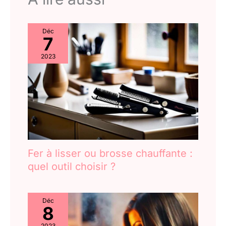
Déc
7
2023
Fer à lisser ou brosse chauffante :
quel outil choisir ?
Déc
8
2023