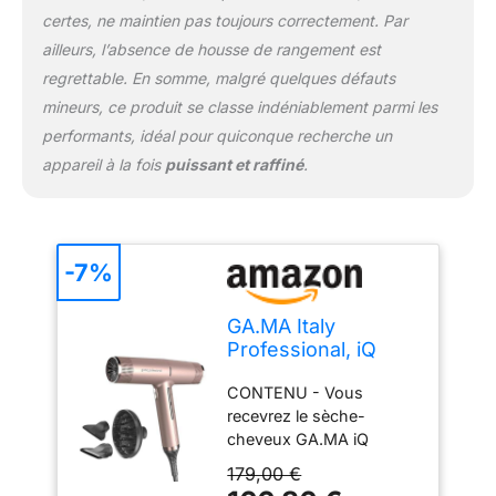
les réglages favoris.
certes, ne maintien pas toujours correctement. Par
GA.MA ITALY
ailleurs, l’absence de housse de rangement est
PROFESSIONAL -
Fondée en 1969 par
regrettable. En somme, malgré quelques défauts
Mario Gardini près de
mineurs, ce produit se classe indéniablement parmi les
Bologne, elle est
performants, idéal pour quiconque recherche un
synonyme d'innovation.
appareil à la fois
puissant et raffiné
.
Elle a révolutionné la
coiffure avec le premier
lisseur professionnel au
monde, s'imposant
comme une référence
-7%
dans l'industrie de la
beauté.
GA.MA Italy
Professional, iQ
Perfect Hair Dryer,
CONTENU - Vous
sèche-cheveux
recevrez le sèche-
ultraléger avec
cheveux GA.MA iQ
moteur intelligent
Perfect en couleur Gold
sans balais,
179,00 €
Rose. Pesant seulement
technologie Oxy-