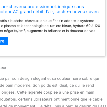
che-cheveux professionnel, ionique sans
 moteur AC grand débit d'air, sèche-cheveux avec
et concentrateur, 3 températures, 2 vitesses, noir
isottis : le sèche-cheveux ionique Faszin adopte le système
le plasma et la technologie de lumière bleue, hydrate 60 à 120
ons négatifs/cm³, augmente la brillance et la douceur de vos
'à 38 % et réduit les frisottis et la sécheresse. 【2 x
 WIND-PRO à séchage rapide】Conçu avec la puissante
de flux d'air WINDPRO, la vitesse du vent du sèche-cheveux
3 m/s, 2 fois plus rapide que les séchoirs ordinaires,
e temps de séchage de moitié. 【7 modes de séchage】 3
chaleur précis (haut/moyen/faible), 2 réglages de vitesse
de) et 1 bouton de refroidissement, le sèche-cheveux Faszin
teur
de trouver la combinaison de séchage parfaite pour différents
ypes de cheveux. 【 9/10 Nous recommandons 】 6 accessoires
e par son design élégant et sa couleur noire sobre qui
ls vous permettent de créer toute une gamme de styles, 98
 de bain moderne. Son poids est idéal, ce qui le rend
ont essayé le peigne de coiffure. 93 % l'ont qualifié de peigne
l de salon. 97 % ont aimé le concentrateur pour une coiffure
olongées. Cette légèreté couplée à une prise en main
 90 % ont aimé le diffuseur pour définir les boucles. D'autres
outefois, certains utilisateurs ont mentionné que le câble
peigne à dents larges pour les cheveux afro. Développé avec
liberté de mouvement. Ce détail mis à part, le design du Fasz
 : conçu par les meilleurs ingénieurs allemands, à l'écoute des