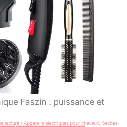
ique Faszin : puissance et
e lecture
/
Appareils électriques pour cheveux
,
Sèches-