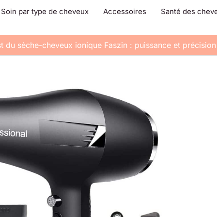
Soin par type de cheveux
Accessoires
Santé des chev
t du sèche-cheveux ionique Faszin : puissance et précision