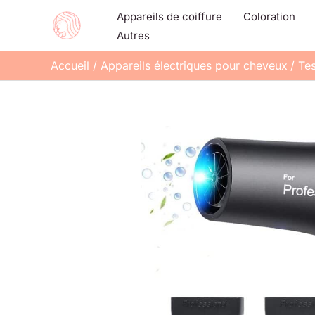
Aller
Appareils de coiffure
Coloration
au
Autres
contenu
Accueil
Appareils électriques pour cheveux
Tes