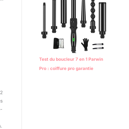
Test du boucleur 7 en 1 Parwin
Pro : coiffure pro garantie
 2
us
e-
s.