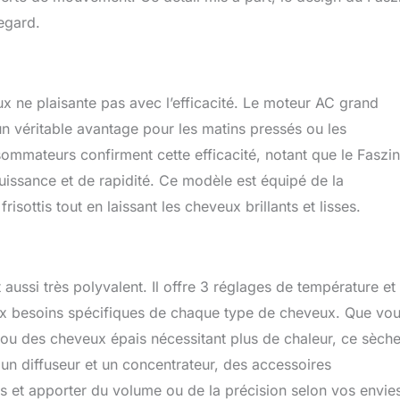
poignée est conçue pour tenir confortablement ; le filtre
regard.
facile à nettoyer ; le câble de 2,5 m de long permet de coiffer
de votre famille ou de vos clients sous n'importe quel angle.
 ne plaisante pas avec l’efficacité. Le moteur AC grand
 un véritable avantage pour les matins pressés ou les
sommateurs confirment cette efficacité, notant que le Faszin
uissance et de rapidité. Ce modèle est équipé de la
frisottis tout en laissant les cheveux brillants et lisses.
t aussi très polyvalent. Il offre 3 réglages de température et
aux besoins spécifiques de chaque type de cheveux. Que vo
 ou des cheveux épais nécessitant plus de chaleur, ce sèch
c un diffuseur et un concentrateur, des accessoires
es et apporter du volume ou de la précision selon vos envie