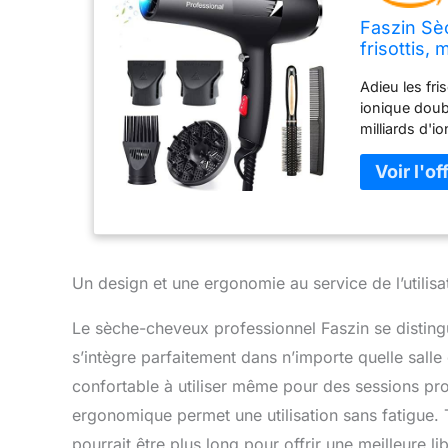
Faszin Sè
frisottis,
diffuseur 
Adieu les fr
(noir)
ionique doub
milliards d'i
cheveux jusqu
technologie
technologie 
augmente à 4
réduisant l
réglages de 
(doux / rapi
Un design et une ergonomie au service de l’utilisa
vous permet 
styles et t
Le sèche-cheveux professionnel Faszin se distingu
professionne
s’intègre parfaitement dans n’importe quelle salle
utilisateurs 
professionne
confortable à utiliser même pour des sessions pr
de précision.
ergonomique permet une utilisation sans fatigue. T
ont aimé le 
pourrait être plus long pour offrir une meilleure 
les stylistes