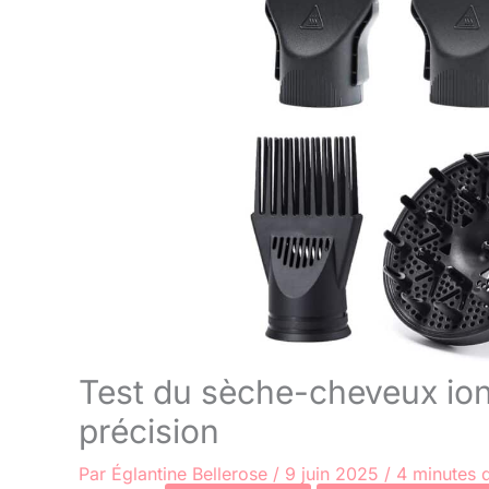
Test du sèche-cheveux ion
précision
Par
Églantine Bellerose
/
9 juin 2025
/
4 minutes d