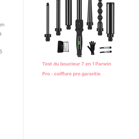
en
à
 5
Test du boucleur 7 en 1 Parwin
Pro : coiffure pro garantie