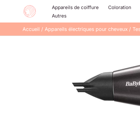
Aller
Appareils de coiffure
Coloration
au
Autres
contenu
Accueil
Appareils électriques pour cheveux
Tes