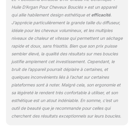
perforée libère l'air chaud
Huile D’Argan Pour Cheveux Bouclés » est un appareil
uniformément, lorsque
qui allie habilement design esthétique et
efficacité
.
les 12 picots définissent
J’apprécie particulièrement la grande taille du diffuseur,
vos boucles
idéale pour les cheveux volumineux, et les multiples
naturellement
Technologie Innovante
niveaux de chaleur et vitesse qui permettent un séchage
CéramiqueHuile d'Argan
rapide et doux, sans frisottis. Bien que son prix puisse
- Le diffuseur d'air chaud
sembler élevé, la qualité des résultats sur mes boucles
respecte et protège vos
justifie amplement cet investissement. Cependant, le
cheveux grce à la
céramique infusée
bruit de l’appareil pourrait déplaire à certaines, et
d'huile d'argan. La
quelques inconvénients liés à l’achat sur certaines
chaleur dégagée est
plateformes sont à noter. Malgré cela, son ergonomie et
idéale et sèche vos
sa légèreté le rendent très confortable à utiliser, et son
cheveux délicatement
sans les abîmer. L'huile
esthétique est un atout indéniable. En somme, c’est un
d'argan améliore la
outil de beauté que je recommande pour celles qui
brillance, prend soin de
cherchent des résultats exceptionnels sur leurs boucles.
vos cheveux et révèle
des boucles rebondie et
sublimes Anti Frisottis -