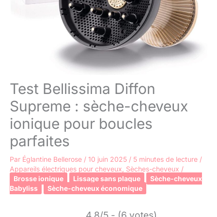
Test Bellissima Diffon
Supreme : sèche-cheveux
ionique pour boucles
parfaites
Par
Églantine Bellerose
/
10 juin 2025
/
5 minutes de lecture
/
Appareils électriques pour cheveux
,
Sèches-cheveux
/
Brosse ionique
Lissage sans plaque
Sèche-cheveux
Babyliss
Sèche-cheveux économique
4.8/5 - (6 votes)