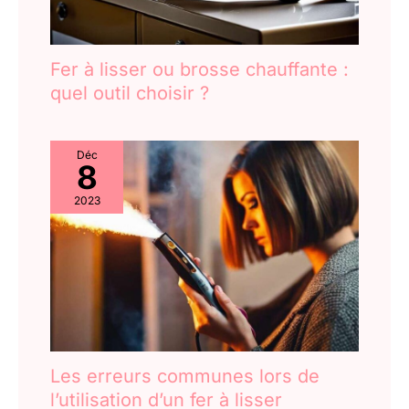
Fer à lisser ou brosse chauffante :
quel outil choisir ?
Déc
8
2023
Les erreurs communes lors de
l’utilisation d’un fer à lisser