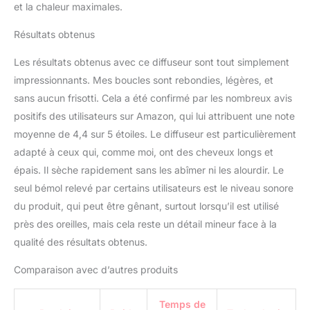
cheveux délicatement
et la chaleur maximales.
sans les abîmer. L'huile
d'argan améliore la
Résultats obtenus
brillance, prend soin de
vos cheveux et révèle
Les résultats obtenus avec ce diffuseur sont tout simplement
des boucles rebondie et
impressionnants. Mes boucles sont rebondies, légères, et
sublimes Anti Frisottis -
sans aucun frisotti. Cela a été confirmé par les nombreux avis
Grce à la technologie
positifs des utilisateurs sur Amazon, qui lui attribuent une note
avancée Ion Care, le
diffuseur sèche cheveux
moyenne de 4,4 sur 5 étoiles. Le diffuseur est particulièrement
libère des ions négatifs
adapté à ceux qui, comme moi, ont des cheveux longs et
et positifs qui aident à
épais. Il sèche rapidement sans les abîmer ni les alourdir. Le
maintenir l'hydratation
seul bémol relevé par certains utilisateurs est le niveau sonore
des cheveux bouclés et
ainsi favorise la réduction
du produit, qui peut être gênant, surtout lorsqu’il est utilisé
des frisottis. Couplé au
près des oreilles, mais cela reste un détail mineur face à la
pouvoir de l'huile d'argan
qualité des résultats obtenus.
vos cheveux seront
brillants, soyeux et vos
Comparaison avec d’autres produits
boucles parfaitement
rebondies You Are
Temps de
Bellissima - Sublimez la