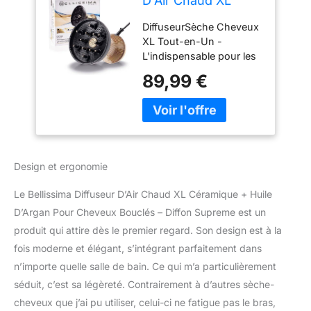
D'Air Chaud XL
Céramique + Huile
DiffuseurSèche Cheveux
D'Argan Pour
XL Tout-en-Un -
Cheveux Bouclés -
L'indispensable pour les
Diffon Supreme
cheveux bouclés et
Sèche Cheveux +
89,99 €
frisésBellissima a conçu
Diffuseur Ionique
un diffuseur sèche
Tout-en-Un - 2
cheveux pour prendre
Vitesses, 3
soin de vos belles
Températures -
boucles. Le diffuseur
Séchage Doux Et
sèche cheveux Diffon
Naturel
Design et ergonomie
Supreme, allie la
technologie céramique
Le Bellissima Diffuseur D’Air Chaud XL Céramique + Huile
qui dégage une chaleur
D’Argan Pour Cheveux Bouclés – Diffon Supreme est un
homogène et douce, à
produit qui attire dès le premier regard. Son design est à la
de l'huile d'argan pour
protéger vos boucles
fois moderne et élégant, s’intégrant parfaitement dans
douces et définies
n’importe quelle salle de bain. Ce qui m’a particulièrement
Séchage Rapide - Idéal
séduit, c’est sa légèreté. Contrairement à d’autres sèche-
pour les cheveux
cheveux que j’ai pu utiliser, celui-ci ne fatigue pas le bras,
bouclés, frisés et