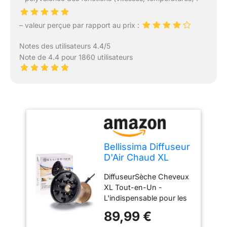
– valeur perçue par rapport au prix :
Notes des utilisateurs 4.4/5
Note de 4.4 pour 1860 utilisateurs
Bellissima Diffuseur
D'Air Chaud XL
Céramique + Huile
DiffuseurSèche Cheveux
D'Argan Pour
XL Tout-en-Un -
Cheveux Bouclés -
L'indispensable pour les
Diffon Supreme
cheveux bouclés et
Sèche Cheveux +
89,99 €
frisésBellissima a conçu
Diffuseur Ionique