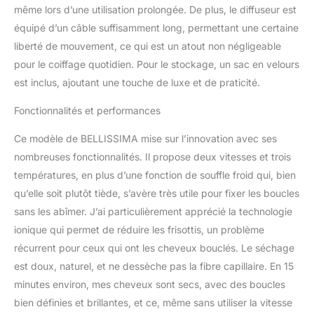
ondulés longs et épais.
même lors d’une utilisation prolongée. De plus, le diffuseur est
La grande taille du
équipé d’un câble suffisamment long, permettant une certaine
diffuseur sèche cheveux
liberté de mouvement, ce qui est un atout non négligeable
vous permet de sécher
pour le coiffage quotidien. Pour le stockage, un sac en velours
une grande quantité de
vos boucles rapidement
est inclus, ajoutant une touche de luxe et de praticité.
et délicatement. La grille
perforée libère l'air chaud
Fonctionnalités et performances
uniformément, lorsque
Ce modèle de BELLISSIMA mise sur l’innovation avec ses
les 12 picots définissent
vos boucles
nombreuses fonctionnalités. Il propose deux vitesses et trois
naturellement
températures, en plus d’une fonction de souffle froid qui, bien
Technologie Innovante
qu’elle soit plutôt tiède, s’avère très utile pour fixer les boucles
CéramiqueHuile d'Argan
sans les abîmer. J’ai particulièrement apprécié la technologie
- Le diffuseur d'air chaud
respecte et protège vos
ionique qui permet de réduire les frisottis, un problème
cheveux grce à la
récurrent pour ceux qui ont les cheveux bouclés. Le séchage
céramique infusée
est doux, naturel, et ne dessèche pas la fibre capillaire. En 15
d'huile d'argan. La
minutes environ, mes cheveux sont secs, avec des boucles
chaleur dégagée est
idéale et sèche vos
bien définies et brillantes, et ce, même sans utiliser la vitesse