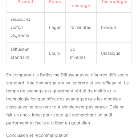
Produit
Poids
Technologie
beauté naturelle de vos
séchage
cheveux. Bellissima
Imetec vous propose
Bellissima
une gamme de différents
Diffon
Léger
15 minutes
Ionique
appareils de coiffage au
Supreme
design unique, qui
prennent soin de votre
Diffuseur
30
chevelure. Normal, fin,
Lourd
Classique
épais, ondulé, frisé ou
standard
minutes
crépu, vous aurez
l'appareil adapté à votre
En comparant le Bellissima Diffuseur avec d’autres diffuseurs
type de cheveux pour en
standard, il se démarque par sa légèreté et son efficacité. Le
prendre soin et révéler
leur plus belle nature
temps de séchage est quasiment réduit de moitié et la
technologie ionique offre des avantages que les modèles
classiques ne peuvent tout simplement pas égaler. Cela en
fait un choix idéal pour ceux qui recherchent un outil
performant et facile à utiliser au quotidien.
Conclusion et recommandation