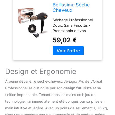
Bellissima Sèche
Cheveux
Professionnel
Séchage Professionnel
Technologies
Doux, Sans Frisottis -
Céramique et
Prenez soin de vos
Ionique - Embout
cheveux comme dans un
Étroit et Diffuseur -
59,02 €
salon de coiffure; Utiliser
My Pro Ceramic P5
le sèche-cheveux My Pro
3800 - Séchage
Ceramic P5 3800, vous
Professionnel
permet de réaliser un
Cheveux Doux,
brushing ou un séchage
Soyeux et Hydratés
classique rapidement
- 2300 W
Design et Ergonomie
grâce à son moteur AC;
Ses technologies
À peine déballé, le sèche-cheveux
AirLight Pro
de L’Oréal
céramique et ionique
Professionnel se distingue par son
design futuriste
et sa
sèchent, respectent,
finition impeccable. Tenant dans les mains ce bijou de
protègent et hydratent
vos cheveux sans
technologie, j’ai immédiatement été conquis par sa prise en
frisottis Technologie
main intuitive et légère. Avec un poids de seulement 1, 76 kg,
Céramique - La
c’est une promesse tenue d’ergonomie et de confort, même