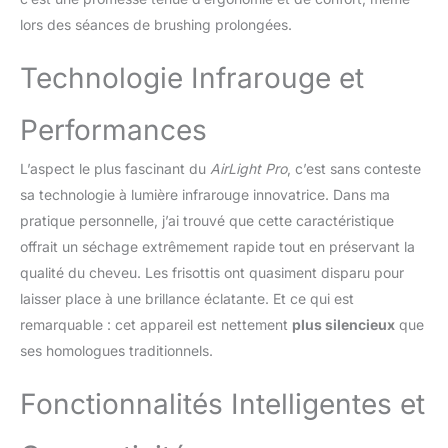
céramique permet un
lors des séances de brushing prolongées.
séchage rapide et plus
en profondeur de vos
Technologie Infrarouge et
cheveux; Ce matériau
émet une bonne chaleur
infrarouge qui pénètre
Performances
profondément la fibre
capillaire favorisant un
L’aspect le plus fascinant du
AirLight Pro
, c’est sans conteste
coiffage des cheveux
sa technologie à lumière infrarouge innovatrice. Dans ma
plus rapide et
respectueux; Notre
pratique personnelle, j’ai trouvé que cette caractéristique
sèche-cheveux
offrait un séchage extrêmement rapide tout en préservant la
professionnel protège et
qualité du cheveu. Les frisottis ont quasiment disparu pour
hydrate tout type de
laisser place à une brillance éclatante. Et ce qui est
cheveux : fins, secs,
bouclés ou frisés
remarquable : cet appareil est nettement
plus silencieux
que
Technologie Ionique - Le
ses homologues traditionnels.
sèche-cheveux pro P5
Bellissima dispose d'une
Fonctionnalités Intelligentes et
technologie ionique qui
lors de son utilisation