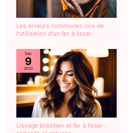
Les erreurs communes lors de
l’utilisation d’un fer à lisser
Déc
9
2023
Lissage brésilien et fer à lisser :