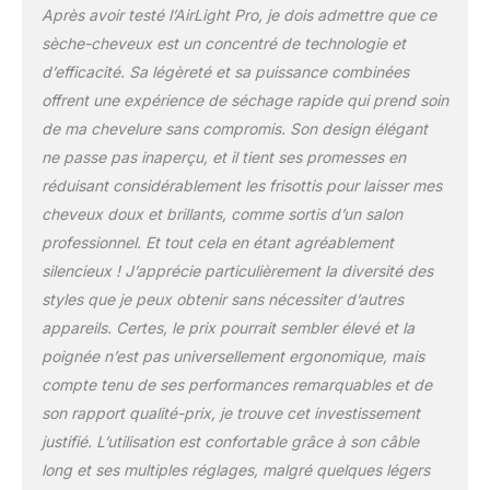
coiffage des cheveux
Après avoir testé l’AirLight Pro, je dois admettre que ce
plus rapide et
sèche-cheveux est un concentré de technologie et
respectueux; Notre
sèche-cheveux
d’efficacité. Sa légèreté et sa puissance combinées
professionnel protège et
offrent une expérience de séchage rapide qui prend soin
hydrate tout type de
de ma chevelure sans compromis. Son design élégant
cheveux : fins, secs,
ne passe pas inaperçu, et il tient ses promesses en
bouclés ou frisés
réduisant considérablement les frisottis pour laisser mes
Technologie Ionique - Le
sèche-cheveux pro P5
cheveux doux et brillants, comme sortis d’un salon
Bellissima dispose d'une
professionnel. Et tout cela en étant agréablement
technologie ionique qui
silencieux ! J’apprécie particulièrement la diversité des
lors de son utilisation
styles que je peux obtenir sans nécessiter d’autres
émet des ions positifs
favorisant l'hydratation
appareils. Certes, le prix pourrait sembler élevé et la
des cheveux et la
poignée n’est pas universellement ergonomique, mais
réduction des frisottis;
compte tenu de ses performances remarquables et de
C'est un plaisir de
son rapport qualité-prix, je trouve cet investissement
l'utiliser et d'avoir comme
résultat des cheveux
justifié. L’utilisation est confortable grâce à son câble
ultra doux, lisse, soyeux
long et ses multiples réglages, malgré quelques légers
et sans cheveux rebelles