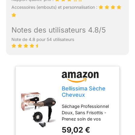
Accessoires (embouts) et personnalisation :
Notes des utilisateurs 4.8/5
Note de 4.8 pour 54 utilisateurs
Bellissima Sèche
Cheveux
Professionnel
Séchage Professionnel
Technologies
Doux, Sans Frisottis -
Céramique et
Prenez soin de vos
Ionique - Embout
cheveux comme dans un
Étroit et Diffuseur -
59,02 €
salon de coiffure; Utiliser
My Pro Ceramic P5