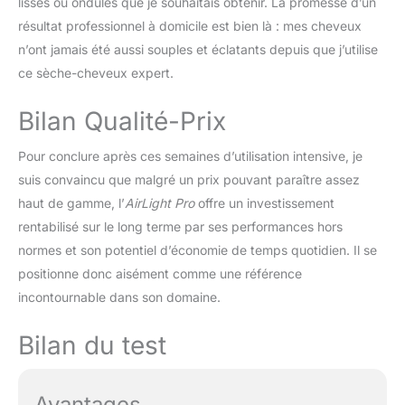
lisses ou ondulés que je souhaitais obtenir. La promesse d’un
donne de l'élasticité et
résultat professionnel à domicile est bien là : mes cheveux
une parfaite composition
n’ont jamais été aussi souples et éclatants depuis que j’utilise
à vos boucles You Are
Bellissima - Sublimez la
ce sèche-cheveux expert.
beauté naturelle de vos
cheveux. Bellissima
Bilan Qualité-Prix
Imetec vous propose
une gamme de différents
Pour conclure après ces semaines d’utilisation intensive, je
appareils de coiffage au
suis convaincu que malgré un prix pouvant paraître assez
design unique, qui
prennent soin de votre
haut de gamme, l’
AirLight Pro
offre un investissement
chevelure; Normal, fin,
rentabilisé sur le long terme par ses performances hors
épais, ondulé, frisé ou
normes et son potentiel d’économie de temps quotidien. Il se
crépu, vous aurez
positionne donc aisément comme une référence
l'appareil adapté à votre
incontournable dans son domaine.
type de cheveux pour en
prendre soin et révéler
leur plus belle nature
Bilan du test
Avantages