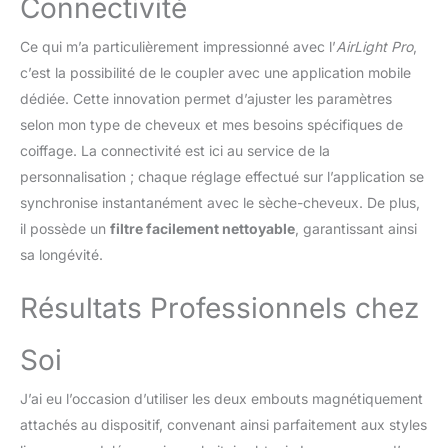
Connectivité
émet des ions positifs
favorisant l'hydratation
des cheveux et la
Ce qui m’a particulièrement impressionné avec l’
AirLight Pro
,
réduction des frisottis;
c’est la possibilité de le coupler avec une application mobile
C'est un plaisir de
dédiée. Cette innovation permet d’ajuster les paramètres
l'utiliser et d'avoir comme
selon mon type de cheveux et mes besoins spécifiques de
résultat des cheveux
ultra doux, lisse, soyeux
coiffage. La connectivité est ici au service de la
et sans cheveux rebelles
personnalisation ; chaque réglage effectué sur l’application se
Embout Étroit et Embout
synchronise instantanément avec le sèche-cheveux. De plus,
Diffuseur en Céramique -
il possède un
filtre facilement nettoyable
, garantissant ainsi
L'embout pour sèche
cheveux professionnel
sa longévité.
P5 3800 étroit en
céramique délivre une
Résultats Professionnels chez
bonne chaleur douce à
se diriger à l'intérieur du
Soi
cuir chevelu lors du
coiffage et ainsi garde
J’ai eu l’occasion d’utiliser les deux embouts magnétiquement
vos cheveux hydratés et
protégés; Le diffuseur
attachés au dispositif, convenant ainsi parfaitement aux styles
céramique quant à lui