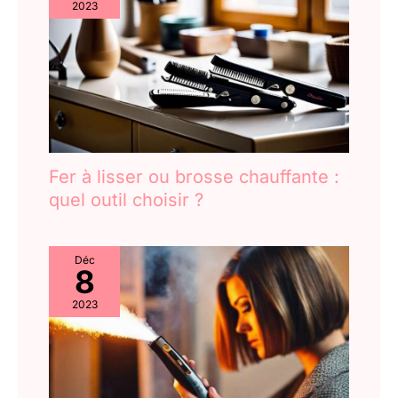
2023
Fer à lisser ou brosse chauffante :
quel outil choisir ?
Déc
8
2023