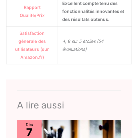
Excellent compte tenu des
crépu, vous aurez
Rapport
l'appareil adapté à votre
fonctionnalités innovantes et
Qualité/Prix
type de cheveux pour en
des résultats obtenus.
prendre soin et révéler
leur plus belle nature
Satisfaction
générale des
4, 8 sur 5 étoiles (54
utilisateurs (sur
évaluations)
Amazon.fr)
A lire aussi
Déc
7