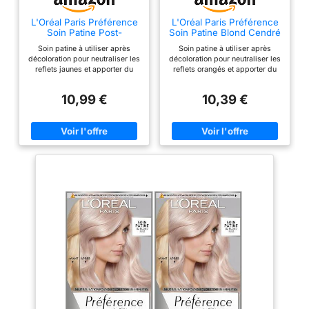
L'Oréal Paris Préférence
L'Oréal Paris Préférence
Soin Patine Post-
Soin Patine Blond Cendré
Décoloration 02 Blond
01 Sans Ammoniaque
Soin patine à utiliser après
Soin patine à utiliser après
Irisé
décoloration pour neutraliser les
décoloration pour neutraliser les
reflets jaunes et apporter du
reflets orangés et apporter du
soin aux cheveux Résultats : En
soin aux cheveux Résultats : En
5 minutes, les cheveux sont
5 minutes, les cheveux sont
10,99 €
10,39 €
jusqu'à 4x plus nourris* et les
jusqu'à 4x plus nourris* et les
reflets jaunes sont neutralisés
reflets orangés sont neutralisés
pendant 4 semaines* *Test
pendant 4 semaines* *Test
instumental Conseils
instumental Conseils
d'utilisation : Lire attentivement
d'utilisation : Lire attentivement
la notice avant toute application,
la notice avant toute application,
Appliquer la préparation sur les
Appliquer la préparation sur les
racines puis les longueurs,
racines puis les longueurs,
Laisser poser 5 minutes, Rincer
Laisser poser 5 minutes, Rincer
puis appliquer le soin fortifiant,
puis appliquer le soin fortifiant,
Utiliser le soin 1 fois par
Utiliser le soin 1 fois par
semaine Technologie
semaine Technologie
Préférence sans ammoniaque :
Préférence sans ammoniaque :
Rééquilibre le PH du cheveu
Rééquilibre le PH du cheveu
devenu alcalin par la
devenu alcalin par la
décoloration et apporte nutrition
décoloration et apporte nutrition
et douceur Contenu : 1x Soin
et douceur Contenu : 1x Soin
Patine Préférence contenant 1
Patine Préférence contenant 1
Lotion correctrice, 1 Révélateur
Lotion correctrice, 1 Révélateur
Crème, 1 Soin renforçateur, 1
Crème, 1 Soin renforçateur, 1
Notice et 1 Paire de gants haute
Notice et 1 Paire de gants haute