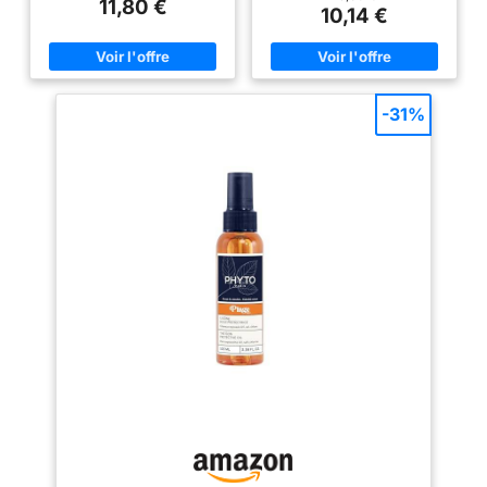
11,80 €
prévenant la décoloration et les
avec protection UV aidera à
10,14 €
dommages FRIZZ EASE AND
fournir une couche de protection
SHINE SPRAY : Notre spray
supplémentaire contre les
sans rinçage lisse la cuticule,
dommages causés par
contrôle les frisottis et améliore
l’exposition aux rayons du
la brillance naturelle pour des
soleil. Avec son format pratique
cheveux lisses, radieux et forts
en 100 ml, il est parfait pour être
-31%
Hydratation légère : Profitez
emporté dans vos bagages
d'une hydratation non grasse
pour les chaudes journées
qui garde les cheveux frais,
d’été. POUR CHEVEUX SECS:
lisses et rebondissants. Idéal
Les cheveux sont
pour les journées d'été humides
instantanément 9 fois plus
et ensoleillées NOURRIR ET
faciles à démêler grâce au soin
RÉPARER : Enrichie en
cheveux Equave de Revlon
provitamine B5 et vitamine E,
Professional. Le soin démêlant
cette formule répare
cheveux sans rinçage propose
profondément et renforce les
une formule légère bi-phase qui
cheveux, augmentant leur
contient des filtres UVA et UVB.
résilience et leur éclat
LE POUVOIR DE LA KINETIC
COMMENT UTILISER :
TECHNOLOGY: Le soin des
Secouez-moi et vaporisez-moi
cheveux bi-phase Equave de
sur cheveux humides ou secs.
Revlon Professional permet de
Pas besoin de rinçage !
démêler les cheveux. Pour cela,
Emportez-moi avec vous dans
ce démêlant cheveux s'appuie
votre sac et vaporisez-moi de
sur la Kinetic Technology, avec
nouveau après chaque bain ou
sa double action : démêlage
exposition au soleil
instantané et protection solaire.
CONSEILS D'UTILISATION: Le
soin cheveux Equave de Revlon
Professional est facile à