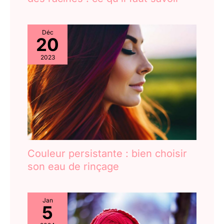
Déc
20
2023
Couleur persistante : bien choisir
son eau de rinçage
Jan
5