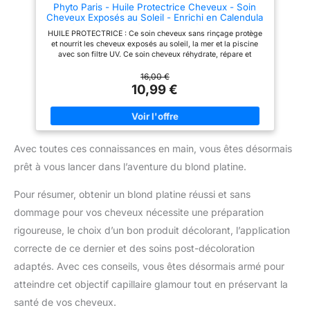
Phyto Paris - Huile Protectrice Cheveux - Soin
appliquer. Secouez et mélangez
Cheveux Exposés au Soleil - Enrichi en Calendula
les 2 phases du soin démêlant
- Protège, Nourrit, Réhydrate et Répare - Apporte
cheveux Revlon. Utilisez-le sur
HUILE PROTECTRICE : Ce soin cheveux sans rinçage protège
Brillance et Douceur - Soin sans Rinçage Filtre UV
cheveux secs avant de vous
et nourrit les cheveux exposés au soleil, la mer et la piscine
exposer au soleil. Renouvelez
avec son filtre UV. Ce soin cheveux réhydrate, répare et
plusieurs fois lors de
apporte de la brillance APPLICATION : Vaporiser cette huile
l’exposition au soleil. Ce soin
cheveux sur cheveux secs ou mouillés et sur votre cuir chevelu
16,00 €
des cheveux est sans rinçage.
avant et pendant l’exposition. Renouveler après chaque bain.
10,99 €
RÉSULTATS ATTENDUS: Le
L’indispensable pour un effet «wet look» BÉNÉFICES: Après 14
démêlant cheveux Bi-Phase de
jours d'utilisation, 100% des utilisatrices constatent que l'huile
Revlon Professional Protection
cheveux protège contre les effets néfastes du soleil, sel et
Solaire agit comme un primer
chlore, 95% constatent que leur couleur est protégée FORMULE
pour vos cheveux. Ce soin des
AVANCÉE FILTRE UV : Enrichi en extrait de calendula, ce soin
cheveux revitalise et hydrate la
Avec toutes ces connaissances en main, vous êtes désormais
cheveux sans rinçage nourrit et adoucit la fibre capillaire.
fibre capillaire, contrôle des
L’huile de karanja protège grâce à ses propriétés
frisottis. Il rend les cheveux
prêt à vous lancer dans l’aventure du blond platine.
antioxydantes LA PUISSANCE BOTANIQUE : Phyto Paris
soyeux tout en offrant une
associe compléments alimentaires, huile cheveux et soins
protection thermique jusqu'à
cheveux profonds pour des cheveux plus forts, un cuir chevelu
Pour résumer, obtenir un blond platine réussi et sans
220°. Ainsi, ce soin cheveux
rééquilibré et une matière sublimée
devient la première étape de
dommage pour vos cheveux nécessite une préparation
votre routine de soins
capillaires lorsque vous passez
rigoureuse, le choix d’un bon produit décolorant, l’application
du temps au soleil.
correcte de ce dernier et des soins post-décoloration
adaptés. Avec ces conseils, vous êtes désormais armé pour
atteindre cet objectif capillaire glamour tout en préservant la
santé de vos cheveux.