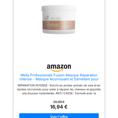
toucher naturel et des cheveux
coiffer. VOTRE ROUTINE
légers Testé sous contrôle
RÉPARATRICE : Appliquez le
dermatologique : Adapté aux
masque sur les longueurs et les
cuirs chevelus sensibles, il
pointes, laissez agir pendant 5
combine soin efficace et
minutes et rincez. Pour plus de
respect de la sensibilité
nutrition, laissez poser pendant
capillaire Fabriqué en France
30 minutes. Associez-le à
avec un format généreux : Un
l'après-shampooing et au
pot de 370 ml pour une
shampooing. FORMULE
utilisation prolongée,
ÉTHIQUE ET NATURELLE : La
respectueux de vos cheveux et
formule est enrichie en Miel de
de l’environnement
Manuka, Huile de Mafura et
Beurre de Karité, pour leurs
propriétés hydratantes.
Fabriquée de manière éthique
sans tests sur les animaux,
sans silicones, sulfates,
parabènes, ni phtalates.
CONTENU DE L'EMBALLAGE :
Wella Professionals Fusion Masque Réparation
1x Masque SheaMoisture
Intense - Masque Nourrissant et Démêlant pour
Intensive Hydration, pour
Cheveux Secs et Abîmés - Apporte brillance et
cheveux bouclés, crépus et
RÉPARATION INTENSE : Enrichi en acides aminés de soie et en
prévient la casse, 500ml
abîmés, cheveux doux et
lipides micronisés pour aider à réparer les cheveux et apporter
régénérés, hydratation intense,
une douceur instantanée. ANTI-CASSE : Formulé avec la
avec Miel de Manuka, Huile de
technologie Silksteel Fusion pour protéger les cheveux contre
Mafura et Beurre de Karité, 355
la casse et les dommages mécaniques, liés aux appareils
20,99 €
ml
chauffants. METAL PURIFIER: Formulé avec la technologie
16,94 €
Metal Purifier, il optimise la protection contre les radicaux
libres et encapsule les métaux nocifs présents dans l'eau pour
maintenir l'éclat de la couleur. ROUTINE POUR LES CHEVEUX :