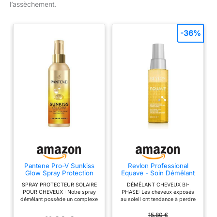
l’assèchement.
-36%
Pantene Pro-V Sunkiss
Revlon Professional
Glow Spray Protection
Equave - Soin Démêlant
UV Anti-Sel Chlore 200ml
Cheveux - Soin pour les
SPRAY PROTECTEUR SOLAIRE
DÉMÊLANT CHEVEUX BI-
Cheveux Instantané sans
POUR CHEVEUX : Notre spray
PHASE: Les cheveux exposés
Rinçage - Soin Cheveux
démêlant possède un complexe
au soleil ont tendance à perdre
Bi-Phase - Protection
de filtres UV pour protéger
de leur vitalité et à devenir
Solaire - Revitalise les
contre les rayons nuisibles,
secs. Ce démêlant puissant
15,80 €
Cheveux Secs