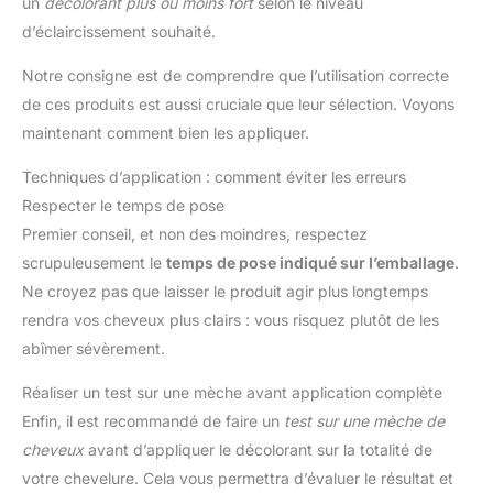
un
décolorant plus ou moins fort
selon le niveau
et nourrit vos cheveux pendant
HAUT RENDEMENT — Pack professionnel 500 g + 1000 ml
la décoloration. Idéal pour les
d’éclaircissement souhaité.
pensé pour les coiffeurs et coloristes réalisant balayages,
experts en beauté capillaire qui
mèches et services techniques fréquents avec un excellent
veulent offrir une expérience de
rendement produit.
salon à domicile; profitez d'une
Notre consigne est de comprendre que l’utilisation correcte
couleur uniforme sans
compromis sur la santé de vos
de ces produits est aussi cruciale que leur sélection. Voyons
cheveux
maintenant comment bien les appliquer.
Techniques d’application : comment éviter les erreurs
Respecter le temps de pose
Premier conseil, et non des moindres, respectez
scrupuleusement le
temps de pose indiqué sur l’emballage
.
Ne croyez pas que laisser le produit agir plus longtemps
rendra vos cheveux plus clairs : vous risquez plutôt de les
abîmer sévèrement.
Réaliser un test sur une mèche avant application complète
Enfin, il est recommandé de faire un
test sur une mèche de
cheveux
avant d’appliquer le décolorant sur la totalité de
votre chevelure. Cela vous permettra d’évaluer le résultat et