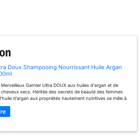
ltra Doux Shampooing Nourrissant Huile Argan
00ml
erveilleux Garnier Ultra DOUX aux huiles d'argan et de
 cheveux secs. Héritée des secrets de beauté des femmes
l’huile d’argan aux propriétés hautement nutritives se mêle à
amélia, réputée pour apporter éclat et douceur à vos cheveux.
r cheveux mouillés, masser soigneusement sur l'ensemble du
puis rincer.