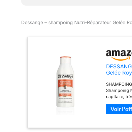
Dessange – shampoing Nutri-Réparateur Gelée R
DESSANGE 
Gelée Roy
Restructur
SHAMPOING 
Cheveux T
Shampoing Nu
capillaire, t
POUR DES C
partir d'ing
répare durab
douceur. F
Testée dans 