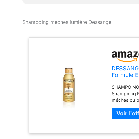
Shampoing mèches lumière Dessange
DESSANGE 
Formule E
Filtre UV 
SHAMPOING 
Cheveux 
Shampoing Nu
méchés ou bal
POUR DES CH
ce shampoing
entretenir et
protégeant 
GRAINES DE T