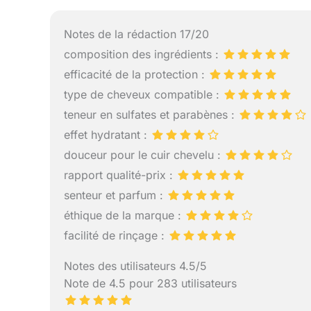
Dessange, ce
pour vous off
CONSEILS D’
Notes de la rédaction 17/20
Dessange sur
composition des ingrédients :
froide pour e
de la gamme
efficacité de la protection :
DES PROTOC
type de cheveux compatible :
française ic
teneur en sulfates et parabènes :
à tous un so
passer par le
effet hydratant :
douceur pour le cuir chevelu :
rapport qualité-prix :
senteur et parfum :
éthique de la marque :
facilité de rinçage :
Notes des utilisateurs 4.5/5
Note de 4.5 pour 283 utilisateurs