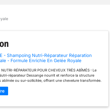
oyale
- Shampoing Nutri-Réparateur Réparation
ale - Formule Enrichie En Gelée Royale
ante - Nourrit & Renforce La Fibre - Pour
NUTRI-RÉPARATEUR POUR CHEVEUX TRÈS ABÎMÉS : Le
rès Abîmés, Sur-Sollicités - 250 ml
tri-réparateur Dessange nourrit et renforce la structure
rès abîmée ou sur-sollicitée, offrant une chevelure transformée.
HEVEUX RENFORCÉS & RÉPARÉS DURABLEMENT : Conçu à
rédients minutieusement sélectionnés, ce shampoing Dessange
lement pour que votre chevelure retrouve souplesse et
ORMULE ENRICHIE EN GELÉE ROYALE RESTRUCTURANTE :
le Centre d'Études Capillaires Dessange, la formule de ce