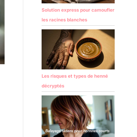
Solution express pour camoufler
les racines blanches
Les risques et types de henné
décryptés