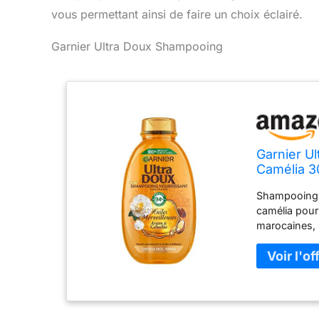
vous permettant ainsi de faire un choix éclairé.
Garnier Ultra Doux Shampooing
Garnier U
Camélia 3
Shampooing M
camélia pour
marocaines, 
l’huile de c
Appliquer su
cuir chevelu 