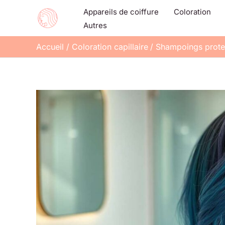
Aller
Appareils de coiffure
Coloration
au
Autres
contenu
Accueil
Coloration capillaire
Shampoings protec