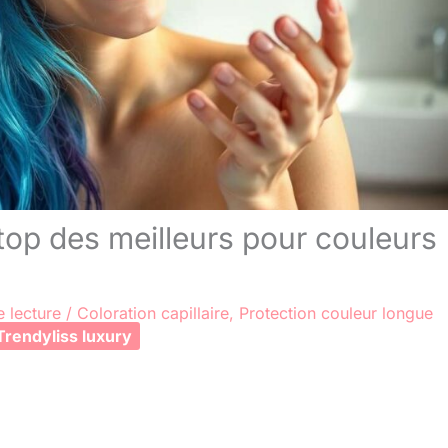
top des meilleurs pour couleurs
 lecture
/
Coloration capillaire
,
Protection couleur longue
Trendyliss luxury