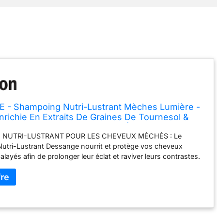
- Shampoing Nutri-Lustrant Mèches Lumière -
nrichie En Extraits De Graines De Tournesol &
Protecteur - Nourrit & Ravive L'Éclat - Pour
NUTRI-LUSTRANT POUR LES CHEVEUX MÉCHÉS : Le
Méchés - 250 ml
tri-Lustrant Dessange nourrit et protège vos cheveux
ayés afin de prolonger leur éclat et raviver leurs contrastes.
EVEUX ÉCLATANTS : Conçu à partir d'ingrédients uniques,
 Dessange offre un bain de lumière sur mesure pour
 faire briller vos mèches ou votre balayage tout en les
contre les rayons UV. FORMULE ENRICHIE EN EXTRAITS DE
OURNESOL : Testé dans le Centre d'Études Capillaires