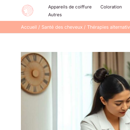
Aller
Appareils de coiffure
Coloration
au
Autres
contenu
Accueil
Santé des cheveux
Thérapies alternati