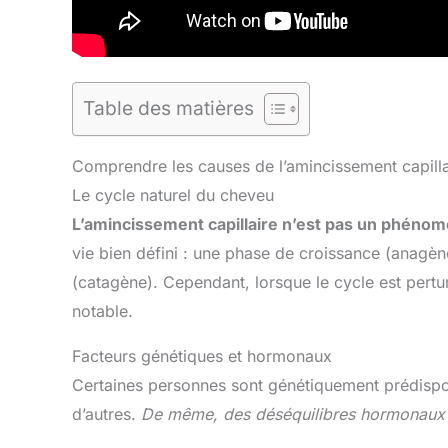
Table des matières
Comprendre les causes de l’amincissement capilla
Le cycle naturel du cheveu
L’amincissement capillaire n’est pas un phénom
vie bien défini : une phase de croissance (anagè
(catagène). Cependant, lorsque le cycle est pertu
notable.
Facteurs génétiques et hormonaux
Certaines personnes sont génétiquement prédispos
d’autres.
De même, des déséquilibres hormonaux p