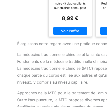
seeds,acupuncture
I
notre kit d’autocollants
Rési
ear seed,avec 1
Fra
auriculaires conçu pour
en
pièce de stylo pour
Ma
vous aider à découvrir les
maté
trou d'oreille Points
Ce
bienfaits de cette
ses 
8,99 €
Acupuncture
Dou
ancienne pratique de
dura
Graines,Magnétique
Ven
guérison dans le confort
rupt
s Thérapies
de 
de votre foyer ; Complet
est 
Auriculaire
M
avec 1200 autocollants de
autr
tympan de haute qualité,
aux d
des otogrammes et des
votre
Élargissons notre regard avec une pratique connex
pinces à épiler, vous
aurez tout ce dont vous
dim
La médecine traditionnelle chinoise et la santé cap
avez besoin pour
commencer. Magie
ondul
Fondements de la médecine traditionnelle chinois
Orientale Magique :
par
La médecine traditionnelle chinoise (MTC) repose 
L’acupuncture à la graine
p
d’oreille stimule des points
acce
chaque partie du corps est liée aux autres et qu’u
d’acupuncture spécifiques
nu
sur les oreilles et régule le
niveaux, y compris au niveau capillaire.
corps Sécurité et santé :
d'Ins
Ajustez votre corps à des
Approches de la MTC pour le traitement de l’amin
points d’acupuncture
Illu
spécifiques sur vos
gui
Outre l’acupuncture, la MTC propose diverses appr
oreilles pour une santé
pas
équilibrée, exercice physique, gestion du stress
optimale. Léger et
uti