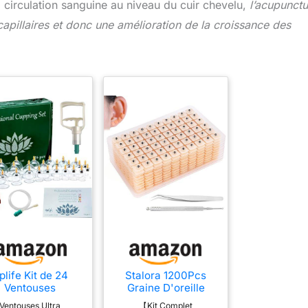
la circulation sanguine au niveau du cuir chevelu,
l’acupunctu
 capillaires et donc une amélioration de la croissance des
plife Kit de 24
Stalora 1200Pcs
Ventouses
Graine D'oreille
érapeutiques -
Acupuncture Kit,
Ventouses Ultra
【Kit Complet