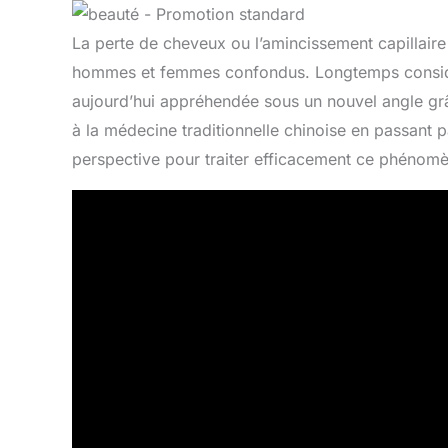
La perte de cheveux ou l’amincissement capillai
hommes et femmes confondus. Longtemps considér
aujourd’hui appréhendée sous un nouvel angle grâ
à la médecine traditionnelle chinoise en passant 
perspective pour traiter efficacement ce phénom