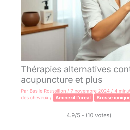
Thérapies alternatives cont
acupuncture et plus
Par
Basile Roussillon
/
7 novembre 2024
/
4 minut
des cheveux
/
Aminexil l'oreal
Brosse ioniqu
4.9/5 - (10 votes)