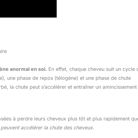
ire
ène anormal en soi.
En effet, chaque cheveu suit un cycle 
ne), une phase de repos (télogène) et une phase de chute
rbé, la chute peut s’accélérer et entraîner un amincissement
ées à perdre leurs cheveux plus tôt et plus rapidement qu
euvent accélérer la chute des cheveux.