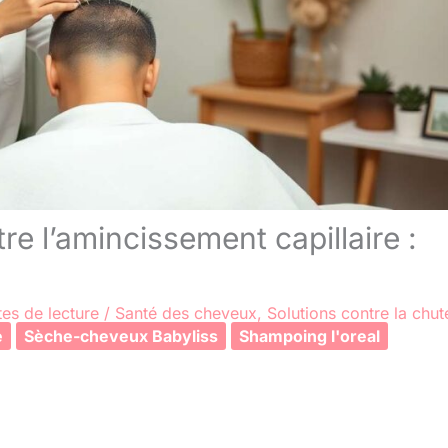
re l’amincissement capillaire :
es de lecture
/
Santé des cheveux
,
Solutions contre la chut
e
Sèche-cheveux Babyliss
Shampoing l'oreal