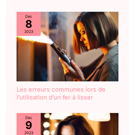
Déc
8
2023
Les erreurs communes lors de
l’utilisation d’un fer à lisser
Déc
9
2023