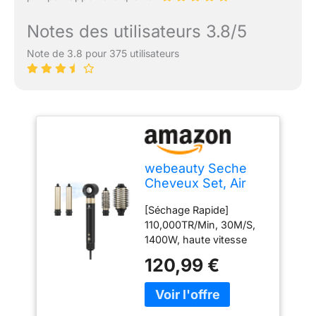
Notes des utilisateurs 3.8/5
Note de 3.8 pour 375 utilisateurs
webeauty Seche
Cheveux Set, Air
Styler 6 en 1 Avec
[Séchage Rapide]
Fer a Boucler
110,000TR/Min, 30M/S,
1400W, haute vitesse
assure un flux d'air
120,99 €
puissant, tête de sèche-
cheveux de conception
annulaire, il peut
également distribuer la