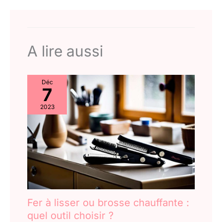
air, aspire
automatiquement les
cheveux sur la surface
du fer à boucler; 1 x
A lire aussi
60mm brosse chauffante
ovale-pour
volumineux/lissants ; 1x
32mm brosse coiffante
Déc
7
ronde-pour boucles
naturelles
2023
volumineuses/frange. Ce
sèche-cheveux est un
bon cadeau pour votre
famille et vos amis.
Fer à lisser ou brosse chauffante :
quel outil choisir ?