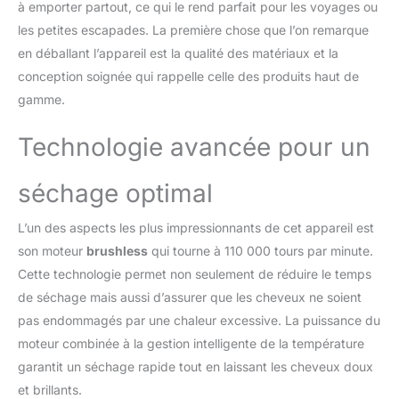
grâce à l'air chaud, le seche cheveux
à emporter partout, ce qui le rend parfait pour les voyages ou
boucleur peut créer des boucles plus
les petites escapades. La première chose que l’on remarque
naturelles et plus volumineuses, tout en
en déballant l’appareil est la qualité des matériaux et la
abîmant moins les cheveux. [Système de
Température Intelligent] Contrôle
conception soignée qui rappelle celle des produits haut de
indépendant de la température et de la
gamme.
vitesse du vent, mesures de température 100
fois/S pour garantir une température
Technologie avancée pour un
constante et éviter la surchauffe ; 3 niveaux
de température et 2 vitesses de vent, le Hair
séchage optimal
Styler est adapté à plus de coiffures, de
types de cheveux et de volumes, et peut
réduire efficacement les dommages
L’un des aspects les plus impressionnants de cet appareil est
thermiques dus à un mauvais choix de
son moteur
brushless
qui tourne à 110 000 tours par minute.
température. [6 IN 1 Air Styler] - nous
Cette technologie permet non seulement de réduire le temps
proposons 5 accessoires et 1 caisse
de séchage mais aussi d’assurer que les cheveux ne soient
d'emballage : 1× tête de seche cheveux-
séchage ultra-rapide en 1-10 minutes ; 2 x
pas endommagés par une chaleur excessive. La puissance du
32mm hair curler-utilisant la technologie air,
moteur combinée à la gestion intelligente de la température
aspire automatiquement les cheveux sur la
garantit un séchage rapide tout en laissant les cheveux doux
surface du fer à boucler; 1 x 60mm brosse
et brillants.
chauffante ovale-pour volumineux/lissants ;