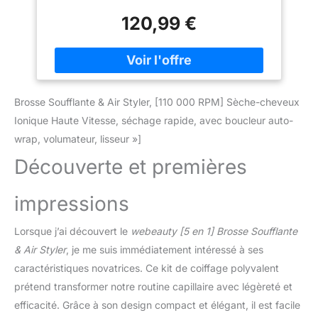
conception annulaire, il peut également
120,99 €
distribuer la vitesse du vent et la chaleur
uniformément sur les cheveux pour réduit
les dommages aux cheveux,mais il assure
également un séchage rapide des cheveux
en 1 à 10 minutes. En même temps, vous
n'avez pas à vous soucier du risque que vos
Brosse Soufflante & Air Styler, [110 000 RPM] Sèche-cheveux
cheveux soient aspirés par le séchoir. [500
Ionique Haute Vitesse, séchage rapide, avec boucleur auto-
Millions d'ions Négatifs] 500 millions d'ions
wrap, volumateur, lisseur »]
négatifs, revêtement céramique, +50% de
lissage, +35% de brillance, -85% de frisottis,
Découverte et premières
avec la brosse seche cheveux, vos cheveux
peuvent être nourris en profondeur tout en
impressions
lissant et en séchant rapidement les
cheveux, réduisant ainsi efficacement les
dommages aux cheveux. [Air Boucleur
Lorsque j’ai découvert le
webeauty [5 en 1] Brosse Soufflante
Automatique] Nous vous proposons
& Air Styler
, je me suis immédiatement intéressé à ses
2×32mm fer à boucler en gauche/droite,
caractéristiques novatrices. Ce kit de coiffage polyvalent
avec la technologie air, ils peuvent générer
prétend transformer notre routine capillaire avec légèreté et
un flux d'air puissant pour aspirer les
cheveux à la surface du fer à friser auto. Et
efficacité. Grâce à son design compact et élégant, il est facile