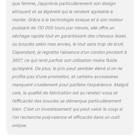
nourris en profondeur
que femme, j’apprécie particulièrement son design
tout en lissant et en
attrayant et sa légèreté qui la rendent agréable à
séchant rapidement les
manier. Grâce à la technologie ionique et à son moteur
cheveux, réduisant ainsi
puissant de 110 000 tours par minute, elle offre un
efficacement les
séchage rapide tout en garantissant des cheveux lisses
dommages aux cheveux.
[Air Boucleur
ou bouclés selon mes envies, le tout sans trop de bruit.
Automatique] Nous vous
Cependant, je regrette l’absence d’un cordon pivotant à
proposons 2×32mm fer
360°, ce qui rend parfois son utilisation moins fluide
à boucler en
qu’espéré. De plus, le prix peut sembler élevé si on ne
gauche/droite, avec la
technologie air, ils
profite pas d’une promotion, et certains accessoires
peuvent générer un flux
manquent cruellement pour parfaire l’expérience. Malgré
d'air puissant pour
cela, la qualité de fabrication est au rendez-vous et
aspirer les cheveux à la
l’efficacité des boucles se démarque particulièrement
surface du fer à friser
auto. Et grâce à l'air
bien. C’est un investissement qui peut valoir le coup si
chaud, le seche cheveux
l’on recherche polyvalence et efficacité dans un outil
boucleur peut créer des
unique.
boucles plus naturelles
et plus volumineuses,