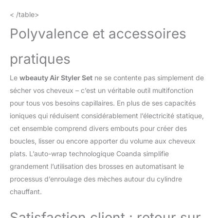
1x 32mm brosse coiffante ronde-pour
< /table>
boucles naturelles volumineuses/frange. Ce
sèche-cheveux est un bon cadeau pour
Polyvalence et accessoires
votre famille et vos amis.
pratiques
Le
wbeauty Air Styler Set
ne se contente pas simplement de
sécher vos cheveux – c’est un véritable outil multifonction
pour tous vos besoins capillaires. En plus de ses capacités
ioniques qui réduisent considérablement l’électricité statique,
cet ensemble comprend divers embouts pour créer des
boucles, lisser ou encore apporter du volume aux cheveux
plats. L’auto-wrap technologique Coanda simplifie
grandement l’utilisation des brosses en automatisant le
processus d’enroulage des mèches autour du cylindre
chauffant.
Satisfaction client : retour sur