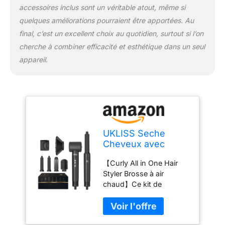
température moyenne,
accessoires inclus sont un véritable atout, même si
VENT HAUT, pour
quelques améliorations pourraient être apportées. Au
cheveux semi-secs /
final, c’est un excellent choix au quotidien, surtout si l’on
cheveux normaux,
adapté au coiffage. ➤ 3 :
cherche à combiner efficacité et esthétique dans un seul
température élevée,
appareil.
VITESSE ÉLEVÉE pour
cheveux mouillés /
cheveux épais et
bouclés, adapté à
l'utilisation hivernale,
cheveux secs
rapidement. air hairstyler
UKLISS Seche
Répondez à tous vos
Cheveux avec
besoins en matière de
Diamant 110000
style, soyez la reine la
【Curly All in One Hair
TR/MIM, Nouveau
plus rayonnante. 【Un
Styler Brosse à air
Brosse Soufflante 7
design unique】Le set 6
chaud】Ce kit de
en 1 avce Sèche
in 1 hair styler combine
brosses à air chaud 6 en
Cheveux, Diffuseur
un sèche-cheveux avec
1 comprend 1 * sèche-
Boucle, Air Fer à
le design populaire de la
cheveux, 1 *brosse à air
Boucler, Brosse