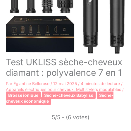
Test UKLISS sèche-cheveux
diamant : polyvalence 7 en 1
Par
Églantine Bellerose
/
12 mai 2025
/
4 minutes de lecture
/
Appareils électriques pour cheveux
,
Multistylers modulables
/
Brosse ionique
Sèche-cheveux Babyliss
Sèche-
cheveux économique
5/5 - (6 votes)