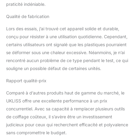
ÉLEVÉE, pour cheveux
praticité indéniable.
secs / cheveux fins,
convient pour l'été. ➤ 2 :
Qualité de fabrication
température moyenne,
VENT HAUT, pour
Lors des essais, j’ai trouvé cet appareil solide et durable,
cheveux semi-secs /
conçu pour résister à une utilisation quotidienne. Cependant,
cheveux normaux,
certains utilisateurs ont signalé que les plastiques pourraient
adapté au coiffage. ➤ 3 :
se déformer sous une chaleur excessive. Néanmoins, je n’ai
température élevée,
rencontré aucun problème de ce type pendant le test, ce qui
VITESSE ÉLEVÉE pour
cheveux mouillés /
souligne un possible défaut de certaines unités.
cheveux épais et
bouclés, adapté à
Rapport qualité-prix
l'utilisation hivernale,
cheveux secs
Comparé à d’autres produits haut de gamme du marché, le
rapidement. air hairstyler
UKLISS offre une excellente performance à un prix
Répondez à tous vos
concurrentiel. Avec sa capacité à remplacer plusieurs outils
besoins en matière de
de coiffage coûteux, il s’avère être un investissement
style, soyez la reine la
judicieux pour ceux qui recherchent efficacité et polyvalence
plus rayonnante. 【Un
design unique】Le set 6
sans compromettre le budget.