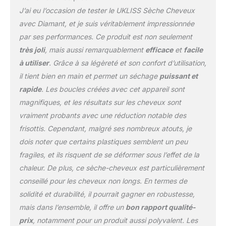
Airstyler est doté d'un
J’ai eu l’occasion de tester le UKLISS Sèche Cheveux
flux d'air à ions négatifs
avec Diamant, et je suis véritablement impressionnée
qui empêche les frisottis
par ses performances. Ce produit est non seulement
statiques et donne de la
brillance aux cheveux,
très joli
, mais aussi remarquablement
efficace
et
facile
pour une finition lisse et
à utiliser
. Grâce à sa légèreté et son confort d’utilisation,
ébouriffée. Pendant
il tient bien en main et permet un séchage
puissant et
l'utilisation, les cheveux
rapide
. Les boucles créées avec cet appareil sont
s'enroulent
magnifiques, et les résultats sur les cheveux sont
automatiquement autour
de la surface du fer à
vraiment probants avec une réduction notable des
friser pour créer des
frisottis. Cependant, malgré ses nombreux atouts, je
boucles lisses et
dois noter que certains plastiques semblent un peu
naturelles et protéger les
fragiles, et ils risquent de se déformer sous l’effet de la
cheveux de la chaleur.
【3 réglages de
chaleur. De plus, ce sèche-cheveux est particulièrement
température】➤ 1 : basse
conseillé pour les cheveux non longs. En termes de
température, VITESSE
solidité et durabilité, il pourrait gagner en robustesse,
ÉLEVÉE, pour cheveux
mais dans l’ensemble, il offre un
bon rapport qualité-
secs / cheveux fins,
convient pour l'été. ➤ 2 :
prix
, notamment pour un produit aussi polyvalent. Les