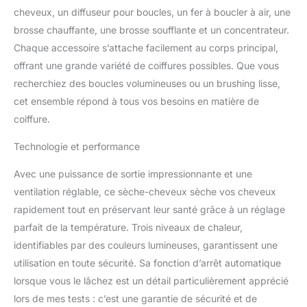
en forme soignée sans
cheveux, un diffuseur pour boucles, un fer à boucler à air, une
abîmer les cheveux】Le
brosse chauffante, une brosse soufflante et un concentrateur.
kit sèche-cheveux
Chaque accessoire s’attache facilement au corps principal,
Airstyler est doté d'un
offrant une grande variété de coiffures possibles. Que vous
flux d'air à ions négatifs
qui empêche les frisottis
recherchiez des boucles volumineuses ou un brushing lisse,
statiques et donne de la
cet ensemble répond à tous vos besoins en matière de
brillance aux cheveux,
coiffure.
pour une finition lisse et
ébouriffée. Pendant
Technologie et performance
l'utilisation, les cheveux
s'enroulent
Avec une puissance de sortie impressionnante et une
automatiquement autour
ventilation réglable, ce sèche-cheveux sèche vos cheveux
de la surface du fer à
rapidement tout en préservant leur santé grâce à un réglage
friser pour créer des
boucles lisses et
parfait de la température. Trois niveaux de chaleur,
naturelles et protéger les
identifiables par des couleurs lumineuses, garantissent une
cheveux de la chaleur.
utilisation en toute sécurité. Sa fonction d’arrêt automatique
【3 réglages de
lorsque vous le lâchez est un détail particulièrement apprécié
température】➤ 1 : basse
lors de mes tests : c’est une garantie de sécurité et de
température, VITESSE