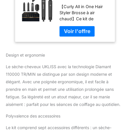
Diamant 110000
【Curly All in One Hair
TR/MIM, Nouveau
Styler Brosse à air
Brosse Soufflante 7
chaud】Ce kit de
en 1 avce Sèche
brosses à air chaud 6 en
Cheveux, Diffuseur
1 comprend 1 * sèche-
Boucle, Air Fer à
cheveux, 1 *brosse à air
Boucler, Brosse
chaud, 2 * Curly All in
Chauffante, Brosse
One Air Styler, 1 * sèche-
Soufflante,
Design et ergonomie
cheveux à brosse ronde
Concentrateur
volumineuse, 1 * brosse
(Nior)
Le sèche-cheveux UKLISS avec la technologie Diamant
à air chaud de massage.
Satisfaire tous vos
110000 TR/MIN se distingue par son design moderne et
différents besoins, est
élégant. Avec une poignée ergonomique, il est facile à
adapté pour les familles,
prendre en main et permet une utilisation prolongée sans
les mariages, les
fatigue. Sa légèreté est un atout majeur, car il se manie
voyages d'affaires et les
vacances, pour vous
aisément : parfait pour les séances de coiffage au quotidien.
donner la liberté de
Polyvalence des accessoires
coiffer vos cheveux
comme vous le
Le kit comprend sept accessoires différents : un sèche-
souhaitez ! 【Une mise