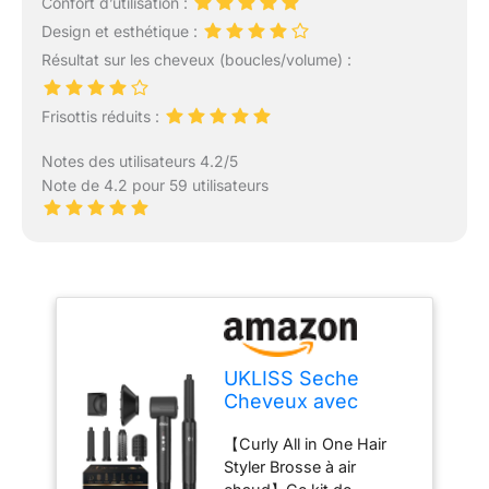
Confort d’utilisation :
Design et esthétique :
Résultat sur les cheveux (boucles/volume) :
Frisottis réduits :
Notes des utilisateurs 4.2/5
Note de 4.2 pour 59 utilisateurs
UKLISS Seche
Cheveux avec
Diamant 110000
【Curly All in One Hair
TR/MIM, Nouveau
Styler Brosse à air
Brosse Soufflante 7