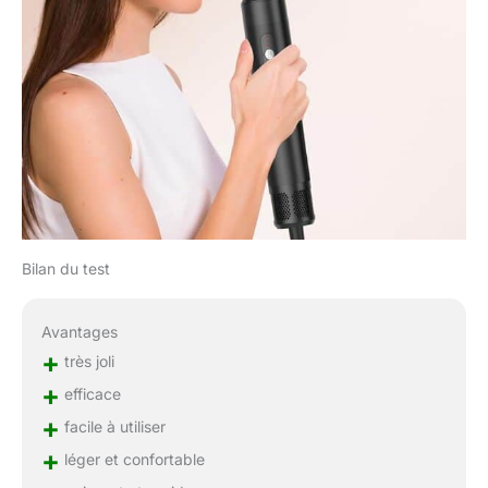
sèche-cheveux 1000W
est livré dans un
emballage
magnifiquement conçu
avec différents
accessoires pour
différents types et
longueurs de cheveux.
Parfait pour la Saint-
Valentin, la Fête des
mères, la Journée de la
Bilan du test
femme, Noël, le Nouvel
An et d'autres fêtes pour
les femmes. Laissez-les
Avantages
créer un effet de coiffure
+
de salon naturel et
très joli
charmant à la maison.
+
efficace
+
facile à utiliser
+
léger et confortable