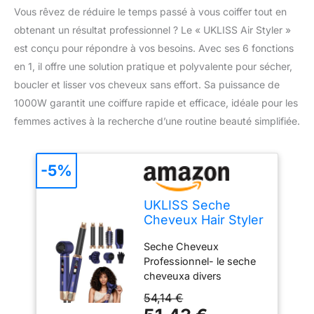
Vous rêvez de réduire le temps passé à vous coiffer tout en
obtenant un résultat professionnel ? Le « UKLISS Air Styler »
est conçu pour répondre à vos besoins. Avec ses 6 fonctions
en 1, il offre une solution pratique et polyvalente pour sécher,
boucler et lisser vos cheveux sans effort. Sa puissance de
1000W garantit une coiffure rapide et efficace, idéale pour les
femmes actives à la recherche d’une routine beauté simplifiée.
-5%
UKLISS Seche
Cheveux Hair Styler
6 en 1,Diffuseur
Seche Cheveux
Cheveux Bouclés,
Professionnel- le seche
Fer à Boucler à Air
cheveuxa divers
de 30 mm,LCD
accessoires qui peuvent
Affichage de la
54,14 €
être remplacés au
Température,Air