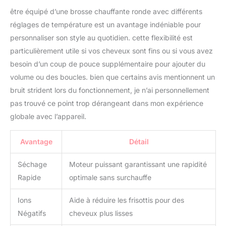
en nylon pour
être équipé d’une brosse chauffante ronde avec différents
superposer les poils, ce
réglages de température est un avantage indéniable pour
qui empêche les cheveux
personnaliser son style au quotidien. cette flexibilité est
de s'emmêler et les rend
Moelleux et naturels. Hair
particulièrement utile si vos cheveux sont fins ou si vous avez
Styler : Le boucleur d'air
besoin d’un coup de pouce supplémentaire pour ajouter du
peut adsorber
volume ou des boucles. bien que certains avis mentionnent un
automatiquement les
bruit strident lors du fonctionnement, je n’ai personnellement
cheveux pour les
boucles. Gagnez du
pas trouvé ce point trop dérangeant dans mon expérience
temps et des efforts lors
globale avec l’appareil.
de la conception de votre
coiffure. Dans le même
Avantage
Détail
temps, l'utilisation d'un
fer à friser à air réduit les
Séchage
Moteur puissant garantissant une rapidité
dommages à la tête et
maintient les cheveux en
Rapide
optimale sans surchauffe
bonne santé.
Accessoires Amovibles
Ions
Aide à réduire les frisottis pour des
en un clic – le air styler
Négatifs
cheveux plus lisses
ukliss vous permet de