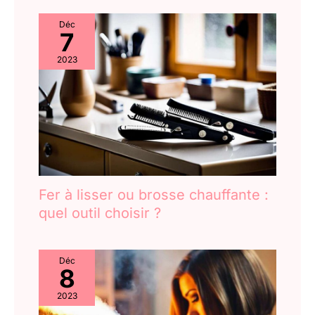
la poussière, maintenir la
performance de
Déc
l'équipement stable,
7
prolonger la durée de vie
2023
et réduire les coûts de
maintenance. La rotation
simultanée du cordon
d'alimentation peut
réduire l'enroulement et
faciliter le rangement.
Fer à lisser ou brosse chauffante :
quel outil choisir ?
Déc
8
2023