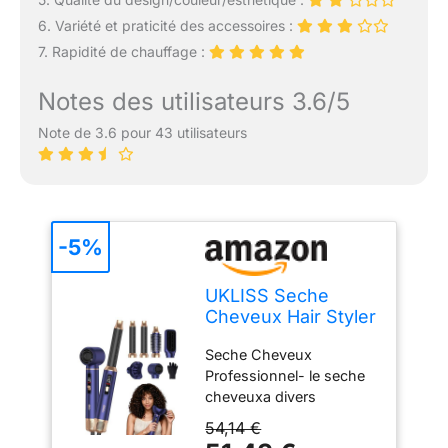
6. Variété et praticité des accessoires :
7. Rapidité de chauffage :
Notes des utilisateurs 3.6/5
Note de 3.6 pour 43 utilisateurs
-5%
UKLISS Seche
Cheveux Hair Styler
6 en 1,Diffuseur
Seche Cheveux
Cheveux Bouclés,
Professionnel- le seche
Fer à Boucler à Air
cheveuxa divers
de 30 mm,LCD
accessoires qui peuvent
Affichage de la
54,14 €
être remplacés au
Température,Air