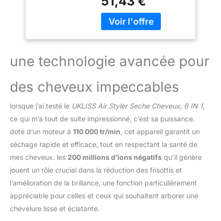
51,43 €
besoin. Cette brosse
Styler
chauffante peut être
Multifonctionnel
utilisée pour sécher,
1000w,Pour Lisser,
lisser, plier et coiffer vos
Boucler les
cheveux. Plusieurs
Cheveux
brosse brushing pour
une technologie avancée pour
répondre à vos différents
besoins. L'ensemble de
des cheveux impeccables
sèche - cheveux ajoute
un diffuseur, la
lorsque j’ai testé le
UKLISS Air Styler Seche Cheveux, 6 IN 1
,
fonctionnalité est encore
améliorée. Après les
ce qui m’a tout de suite impressionné, c’est sa puissance.
boucles, l'utilisation d'un
doté d’un moteur à
110 000 tr/min
, cet appareil garantit un
diffuseur peut rendre les
séchage rapide et efficace, tout en respectant la santé de
boucles plus durables.
mes cheveux. les
200 millions d’ions négatifs
qu’il génère
Seche Cheveux avec
écran LCD : Équipé de 3
jouent un rôle crucial dans la réduction des frisottis et
réglages de
l’amélioration de la brillance, une fonction particulièrement
température.L'écran LCD
appréciable pour celles et ceux qui souhaitent arborer une
vous permet de voir
chevelure lisse et éclatante.
intuitivement la