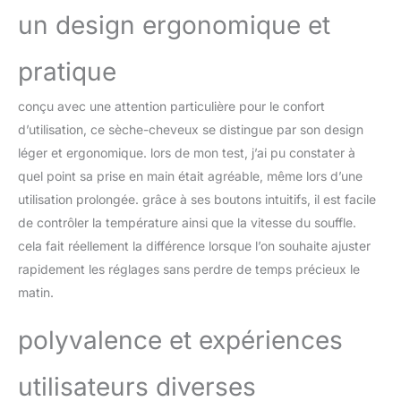
température, de faciliter
un design ergonomique et
l'utilisation et de choisir
la bonne température
pour vos cheveux. Der
pratique
hairstyling geräte offre 6
kits de styling. Sèche-
conçu avec une attention particulière pour le confort
cheveux + boucle à air!
d’utilisation, ce sèche-cheveux se distingue par son design
L'Airstyler permet de
sécher rapidement,
léger et ergonomique. lors de mon test, j’ai pu constater à
d'enrouler, de lisser et
quel point sa prise en main était agréable, même lors d’une
d'augmenter le volume.
utilisation prolongée. grâce à ses boutons intuitifs, il est facile
Soin des Ions Négatifs -
de contrôler la température ainsi que la vitesse du souffle.
Iones sèche-cheveux
utilise une brosse à air
cela fait réellement la différence lorsque l’on souhaite ajuster
chaud à la technologie
rapidement les réglages sans perdre de temps précieux le
des ions négatifs pour
matin.
contrer l'électricité
statique et donner un
polyvalence et expériences
éclat supplémentaire lors
du séchage des
cheveux. La brosse à air
utilisateurs diverses
chaud utilise des aiguilles