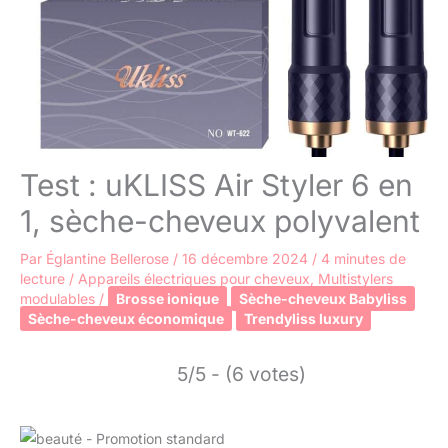
Test : uKLISS Air Styler 6 en
1, sèche-cheveux polyvalent
Par
Églantine Bellerose
/
16 décembre 2024
/
4 minutes de
lecture
/
Appareils électriques pour cheveux
,
Multistylers
modulables
/
Brosse ionique
Sèche-cheveux Babyliss
Sèche-cheveux économique
Trendyliss luxury
5/5 - (6 votes)