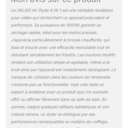
température, de faciliter
l'utilisation et de choisir
Le UKLISS Air Styler 6 IN 1 est une véritable révélation
la bonne température
pour celles qui recherchent un appareil polyvalent et
pour vos cheveux. Der
performant. Sa puissance de 1000W garantit un
hairstyling geräte offre 6
kits de styling. Sèche-
séchage rapide, idéal pour les matins pressés.
cheveux + boucle à air!
J’apprécie particulièrement la brosse chauffante, qui
L'Airstyler permet de
lisse et boucle avec une efficacité redoutable tout en
sécher rapidement,
réduisant sensiblement les frisottis. Les boutons intuitifs
d'enrouler, de lisser et
d'augmenter le volume.
rendent son utilisation simple et agréable, même si le
Soin des Ions Négatifs -
bruit émis par l’appareil est notablement dérangeant. Le
Iones sèche-cheveux
manque de cohésion dans les couleurs de l’ensemble
utilise une brosse à air
n’entame pas sa fonctionnalité, mais cela reste un
chaud à la technologie
des ions négatifs pour
aspect à améliorer pour un produit que l’on souhaite
contrer l'électricité
offrir ou afficher fièrement dans sa salle de bain. En
statique et donner un
somme, malgré quelques défauts esthétiques et son
éclat supplémentaire lors
volume sonore, ce styler se distingue par ses
du séchage des
cheveux. La brosse à air
performances remarquables en matière de coiffage,
chaud utilise des aiguilles