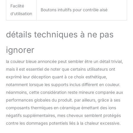
retirer les accessoires en
Facilité
un clic pour une
Boutons intuitifs pour contrôle aisé
d’utilisation
utilisation facile et rapide.
L'entrée d'air au bas de la
poignée peut être retirée
détails techniques à ne pas
pour enlever facilement
la poussière, maintenir la
performance de
ignorer
l'équipement stable,
prolonger la durée de vie
la couleur bleue annoncée peut sembler être un détail trivial,
et réduire les coûts de
mais il est essentiel de noter que certains utilisateurs ont
maintenance. La rotation
exprimé leur déception quant à ce choix esthétique,
simultanée du cordon
d'alimentation peut
notamment lorsque les supports inclus diffèrent en couleur.
réduire l'enroulement et
néanmoins, cette considération reste mineure comparée aux
faciliter le rangement.
performances globales du produit. par ailleurs, grâce à ses
composants thermiques en céramique émettant des ions
négatifs supplémentaires, mes cheveux semblent protégés
contre les dommages potentiels liés à la chaleur excessive.