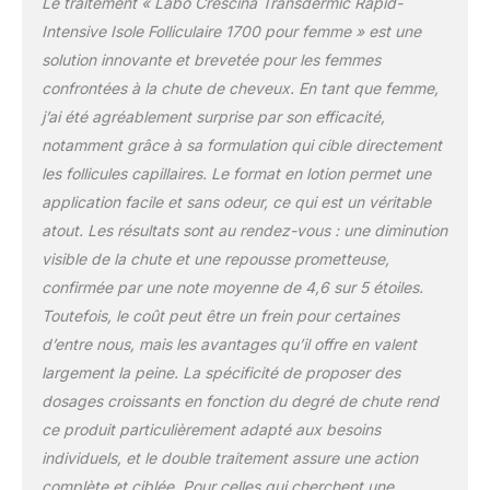
Le traitement « Labo Crescina Transdermic Rapid-
follicules individuels qui
Intensive Isole Folliculaire 1700 pour femme » est une
ne conviennent que pour
solution innovante et brevetée pour les femmes
un seul cheveu, les îles
follicules follicules, en
confrontées à la chute de cheveux. En tant que femme,
fonction de la
j’ai été agréablement surprise par son efficacité,
distribution et du nombre
notamment grâce à sa formulation qui cible directement
peuvent compter deux
les follicules capillaires. Le format en lotion permet une
ou plus de cheveux.
application facile et sans odeur, ce qui est un véritable
Avec le processus de
défrisation, il est donc
atout. Les résultats sont au rendez-vous : une diminution
essentiel de réserver aux
visible de la chute et une repousse prometteuse,
îles folliculaires un
confirmée par une note moyenne de 4,6 sur 5 étoiles.
traitement spécifique et
Toutefois, le coût peut être un frein pour certaines
adapté à la complexité de
ce système extrêmement
d’entre nous, mais les avantages qu’il offre en valent
important, en proportion
largement la peine. La spécificité de proposer des
au nombre total de tiges
dosages croissants en fonction du degré de chute rend
sur le cuir chevelu.
ce produit particulièrement adapté aux besoins
Disponible dans la même
gamme : traitement Ri-
individuels, et le double traitement assure une action
Crescita, shampooing,
complète et ciblée. Pour celles qui cherchent une