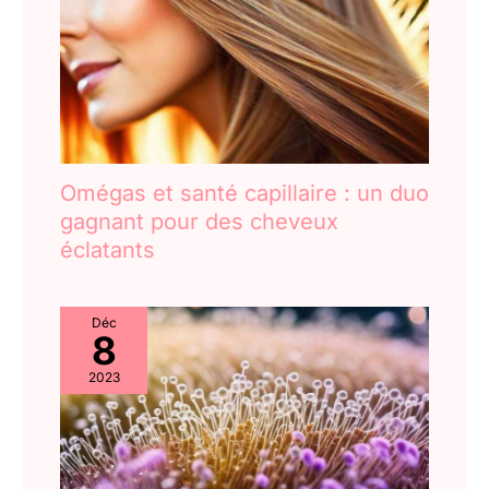
Omégas et santé capillaire : un duo
gagnant pour des cheveux
éclatants
Déc
8
2023