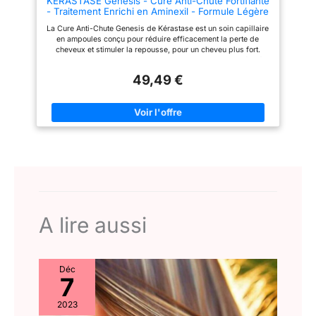
KÉRASTASE Genesis - Cure Anti-Chute Fortifiante
suppléments.
persistante ou de cheveux
- Traitement Enrichi en Aminexil - Formule Légère
clairsemés. Il accompagne
Sans Rinçage - Cheveux Fins, Cassants & Fragiles
aussi la routine capillaire en cas
La Cure Anti-Chute Genesis de Kérastase est un soin capillaire
- 10 Ampoules de 6 ml
d’alopécie androgénétique ou
en ampoules conçu pour réduire efficacement la perte de
de chute liée à la période post-
cheveux et stimuler la repousse, pour un cheveu plus fort.
partum. Le produit est
Cette cure enrichie en Aminexil et racine de Gingembre fortifie
également recommandé pour le
le cheveu dès sa racine pour prévenir la chute. Appliquer une
soin des cheveux et du cuir
49,49 €
ampoule par jour pendant 10 jours sur le cuir chevelu et masser
chevelu pendant la grossesse,
le produit. Ne pas rincer.
après l’accouchement et durant
l’allaitement, ainsi que pour les
personnes ayant terminé un
traitement contre le cancer. Un
geste facile à poursuivre au
quotidien : après le massage, la
formule reste sur le cuir chevelu
sans ajouter d’étape de rinçage.
Applique-la uniquement sur un
cuir chevelu sain, non irrité et
non lésé, lave-toi les mains
après usage et cesse
A lire aussi
l’utilisation en cas de réaction à
l’un des ingrédients.
Déc
7
2023