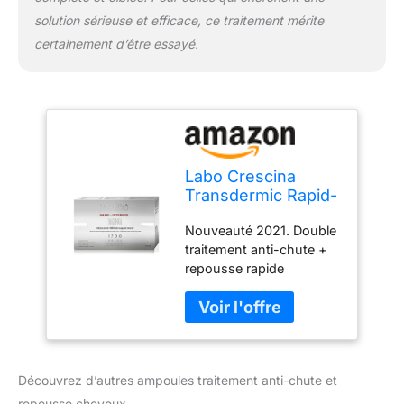
compléments.
solution sérieuse et efficace, ce traitement mérite
certainement d’être essayé.
Labo Crescina
Transdermic Rapid-
Intensive Isole
Nouveauté 2021. Double
Folliculaire 1700
traitement anti-chute +
pour femme 20 +
repousse rapide
20 ampoules
intensive pour desquels
Traitement anti-
cheveux frisés.
chute et repousse
Contraste la chute des
cheveux
cheveux et favorise la
repousse des cheveux.
Découvrez d’autres ampoules traitement anti-chute et
Des composants
similaires aux molécules
repousse cheveux