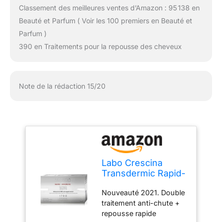
Classement des meilleures ventes d’Amazon : 95 138 en
Beauté et Parfum ( Voir les 100 premiers en Beauté et
Parfum )
390 en Traitements pour la repousse des cheveux
Note de la rédaction 15/20
Labo Crescina
Transdermic Rapid-
Intensive Isole
Nouveauté 2021. Double
Folliculaire 1700
traitement anti-chute +
pour femme 20 +
repousse rapide
20 ampoules