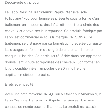
Découverte du produit
Des composants
similaires aux molécules
Le Labo Crescina Transdermic Rapid-Intensive Isole
présentes naturellement
dans le système pileux
Folliculaire 1700 pour femme se présente sous la forme d’un
stimulent la régénération
traitement en ampoules, destiné à lutter contre la chute des
du cheveu. Formule
cheveux et à favoriser leur repousse. Ce produit, fabriqué par
spécifique pour homme
Labo, est commercialisé sous la marque CRESCINA. Ce
et femme. Dosages
disponibles : 1700-1900-
traitement se distingue par sa formulation brevetée qui ajuste
2100 Formats
les dosages en fonction du degré de chute capillaire de
disponibles : 20
chaque utilisatrice. Sa particularité réside dans son approche
ampoules, équivalent à
double : anti-chute et repousse des cheveux. Son format en
un mois de traitement,
lotion, conditionné en ampoules de 20 ml, offre une
40 ampoules, équivalent
à deux mois de
application ciblée et précise.
traitement.
Contrairement aux
Effets et efficacité
follicules individuels qui
ne conviennent que pour
Avec une note moyenne de 4,6 sur 5 étoiles sur Amazon.fr, le
un seul cheveu, les îles
Labo Crescina Transdermic Rapid-Intensive semble avoir
follicules follicules, en
conquis de nombreuses utilisatrices. Le produit est classé