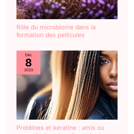
Rôle du microbiome dans la
formation des pellicules
Déc
8
2023
Protéines et keratine : amis ou