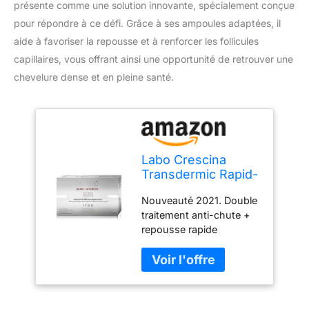
présente comme une solution innovante, spécialement conçue
pour répondre à ce défi. Grâce à ses ampoules adaptées, il
aide à favoriser la repousse et à renforcer les follicules
capillaires, vous offrant ainsi une opportunité de retrouver une
chevelure dense et en pleine santé.
Labo Crescina
Transdermic Rapid-
Intensive Isole
Nouveauté 2021. Double
Folliculaire 1700
traitement anti-chute +
pour femme 20 +
repousse rapide
20 ampoules
intensive pour desquels
Traitement anti-
cheveux frisés.
chute et repousse
Contraste la chute des
cheveux
cheveux et favorise la
repousse des cheveux.