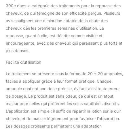
fonction de la
390e dans la catégorie des traitements pour la repousse des
distribution et du nombre
cheveux, ce qui témoigne de son efficacité perçue. Plusieurs
peuvent compter deux
ou plus de cheveux.
avis soulignent une diminution notable de la chute des
Avec le processus de
cheveux dès les premières semaines d’utilisation. La
défrisation, il est donc
repousse, quant à elle, est décrite comme visible et
essentiel de réserver aux
encourageante, avec des cheveux qui paraissent plus forts et
îles folliculaires un
traitement spécifique et
plus denses.
adapté à la complexité de
ce système extrêmement
Facilité d’utilisation
important, en proportion
Le traitement se présente sous la forme de 20 + 20 ampoules,
au nombre total de tiges
sur le cuir chevelu.
faciles à appliquer grâce à leur format pratique. Chaque
Disponible dans la même
ampoule contient une dose précise, évitant ainsi toute erreur
gamme : traitement Ri-
de dosage. Le produit est sans odeur, ce qui est un atout
Crescita, shampooing,
majeur pour celles qui préfèrent les soins capillaires discrets.
compléments.
L’application est simple : il suffit de répartir la lotion sur le cuir
chevelu et de masser légèrement pour favoriser l’absorption.
Les dosages croissants permettent une adaptation