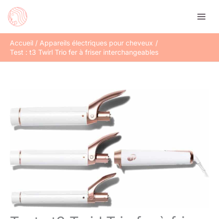
Aller
Rechercher
au
contenu
Accueil
Appareils électriques pour cheveux
Test : t3 Twirl Trio fer à friser interchangeables