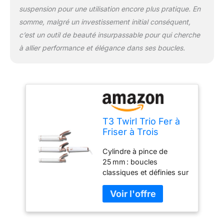
photo : permet de
suspension pour une utilisation encore plus pratique. En
changer les cylindres
somme, malgré un investissement initial conséquent,
rapidement, facilement et
c’est un outil de beauté insurpassable pour qui cherche
en toute sécurité Pointe
à allier performance et élégance dans ses boucles.
et support froids :
facilitent le coiffage
Régulateur de tension
automatique (de 100
à 240 V) : s’utilise partout
dans le monde (avec un
adaptateur)
T3 Twirl Trio Fer à
Friser à Trois
Cylindres
Cylindre à pince de
Interchangeables
25 mm : boucles
classiques et définies sur
toute la longueur
Cylindre à pince de
32 mm : boucles
élégantes, volumineuses