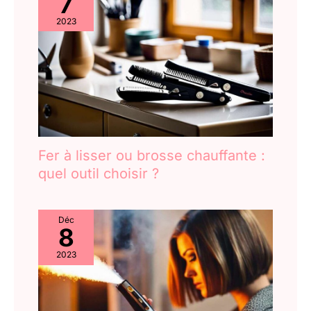
7
2023
Fer à lisser ou brosse chauffante :
quel outil choisir ?
Déc
8
2023