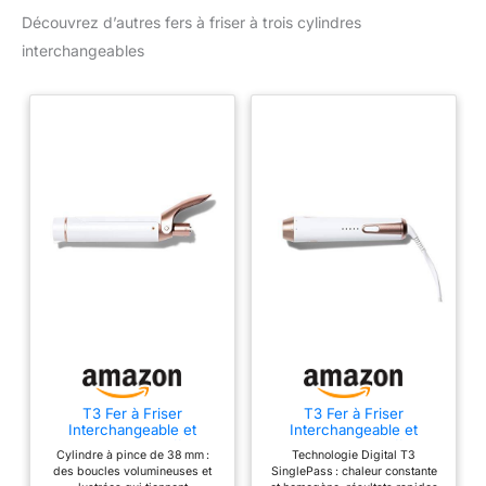
et homogènes Cylindre à
Découvrez d’autres fers à friser à trois cylindres
pince de 38 mm :
superbes boucles
interchangeables
volumineuses et souples
Technologie Digital T3
SinglePass : chaleur
constante et homogène,
résultats rapides et
impeccables Cylindres
en mélange exclusif de
céramique : la surface en
mélange exclusif de
céramique glisse
aisément sur les cheveux
en les faisant briller et en
éliminant les frisottis de
façon durable
Cinq réglages de chaleur
de 127 °C à 210 °C: un
T3 Fer à Friser
T3 Fer à Friser
Interchangeable et
Interchangeable et
degré de chaleur optimal
Cylindres de Coiffage
Cylindres de Coiffage
pour tous les types de
Cylindre à pince de 38 mm :
Technologie Digital T3
des boucles volumineuses et
SinglePass : chaleur constante
cheveux Modèle à