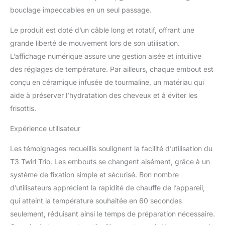
bouclage impeccables en un seul passage.
créer une trousse d’outils
sur mesure avec d’autres
Le produit est doté d’un câble long et rotatif, offrant une
cylindres de la
Convertible Collection de
grande liberté de mouvement lors de son utilisation.
T3 (vendus séparément)
L’affichage numérique assure une gestion aisée et intuitive
Mécanisme de
des réglages de température. Par ailleurs, chaque embout est
verrouillage inspiré des
conçu en céramique infusée de tourmaline, un matériau qui
objectifs d’appareil
photo : permet de
aide à préserver l’hydratation des cheveux et à éviter les
changer les cylindres
frisottis.
rapidement, facilement et
en toute sécurité Pointe
Expérience utilisateur
et support froids :
facilitent le coiffage
Les témoignages recueillis soulignent la facilité d’utilisation du
Régulateur de tension
T3 Twirl Trio. Les embouts se changent aisément, grâce à un
automatique (de 100
système de fixation simple et sécurisé. Bon nombre
à 240 V) : s’utilise partout
d’utilisateurs apprécient la rapidité de chauffe de l’appareil,
dans le monde (avec un
adaptateur)
qui atteint la température souhaitée en 60 secondes
seulement, réduisant ainsi le temps de préparation nécessaire.