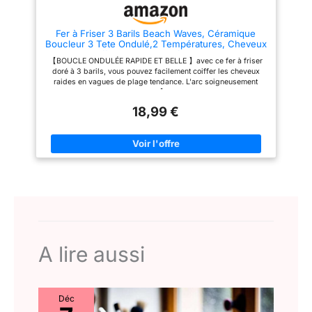
Fer à Friser 3 Barils Beach Waves, Céramique
Boucleur 3 Tete Ondulé,2 Températures, Cheveux
Chauffage Rapide Gaufre wavy Hair
【BOUCLE ONDULÉE RAPIDE ET BELLE 】avec ce fer à friser
doré à 3 barils, vous pouvez facilement coiffer les cheveux
raides en vagues de plage tendance. L'arc soigneusement
conçu vous facilite l'utilisation. 【UN STYLE QUI DURE TOUTE
LA JOURNÉE】 Après 30 secondes de chauffage rapide, notre
18,99 €
fer à friser peut rapidement compléter l'ensemble du style de
boucle en 10 minutes et le conserver longtemps. 【ADAPTÉ À
TOUS LES TYPES DE CHEVEUX】 Les fers ondulés à 3 barils
conviennent à tous les types de cheveux et obtiennent des
résultats sur n'importe quelle épaisseur de cheveux. Idéal pour
coiffer les cheveux longs, courts, fins, normaux et épais. 【LA
CONCEPTION CONVIVIALE】 Le fer à friser est doté de pointes
anti-brûlure, vous permettant ainsi de coiffer vos cheveux en
toute sécurité. De plus, le fer à friser est livré avec un support
en acier inoxydable isolé thermiquement que vous pouvez
placer en toute sécurité sur votre bureau. 【TRON DE CURLING
IDÉAL POUR CHAQUE FEMME】 Une boucle élégante et
vibrante est parfaite pour les fêtes/travail/mariages et autres
A lire aussi
occasions. Aucune femme ne devrait manquer ça !
Déc