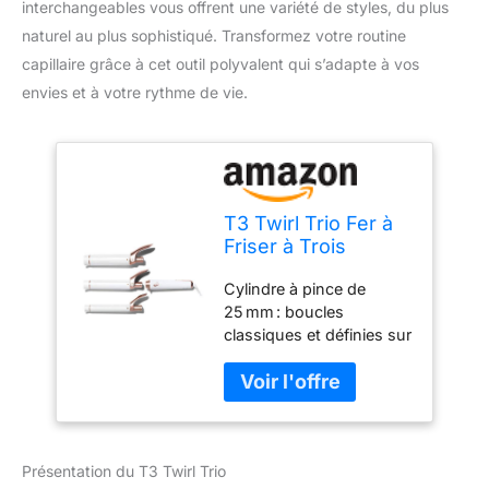
interchangeables vous offrent une variété de styles, du plus
naturel au plus sophistiqué. Transformez votre routine
capillaire grâce à cet outil polyvalent qui s’adapte à vos
envies et à votre rythme de vie.
T3 Twirl Trio Fer à
Friser à Trois
Cylindres
Cylindre à pince de
Interchangeables
25 mm : boucles
classiques et définies sur
toute la longueur
Cylindre à pince de
32 mm : boucles
élégantes, volumineuses
et homogènes Cylindre à
Présentation du T3 Twirl Trio
pince de 38 mm :