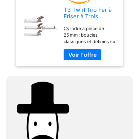
T3 Twirl Trio Fer à
Friser à Trois
Cylindres
Cylindre à pince de
Interchangeables
25 mm : boucles
classiques et définies sur
toute la longueur
Cylindre à pince de
32 mm : boucles
élégantes, volumineuses
et homogènes Cylindre à
pince de 38 mm :
superbes boucles
volumineuses et souples
Technologie Digital T3
SinglePass : chaleur
constante et homogène,
résultats rapides et
impeccables Cylindres
en mélange exclusif de