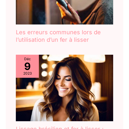
Les erreurs communes lors de
l’utilisation d’un fer à lisser
Déc
9
2023
Lissage brésilien et fer à lisser :