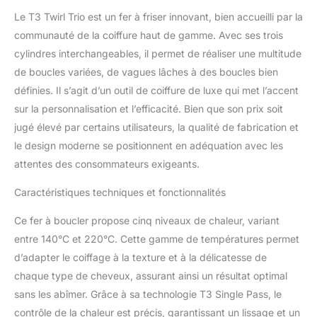
superbes boucles
Le T3 Twirl Trio est un fer à friser innovant, bien accueilli par la
volumineuses et souples
Technologie Digital T3
communauté de la coiffure haut de gamme. Avec ses trois
SinglePass : chaleur
cylindres interchangeables, il permet de réaliser une multitude
constante et homogène,
de boucles variées, de vagues lâches à des boucles bien
résultats rapides et
définies. Il s’agit d’un outil de coiffure de luxe qui met l’accent
impeccables Cylindres
en mélange exclusif de
sur la personnalisation et l’efficacité. Bien que son prix soit
céramique : la surface en
jugé élevé par certains utilisateurs, la qualité de fabrication et
mélange exclusif de
le design moderne se positionnent en adéquation avec les
céramique glisse
attentes des consommateurs exigeants.
aisément sur les cheveux
en les faisant briller et en
Caractéristiques techniques et fonctionnalités
éliminant les frisottis de
façon durable
Ce fer à boucler propose cinq niveaux de chaleur, variant
Cinq réglages de chaleur
entre 140°C et 220°C. Cette gamme de températures permet
de 127 °C à 210 °C: un
degré de chaleur optimal
d’adapter le coiffage à la texture et à la délicatesse de
pour tous les types de
chaque type de cheveux, assurant ainsi un résultat optimal
cheveux Modèle à
sans les abîmer. Grâce à sa technologie T3 Single Pass, le
cylindre interchangeable
contrôle de la chaleur est précis, garantissant un lissage et un
polyvalent : permet de