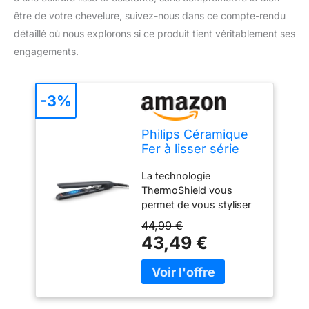
être de votre chevelure, suivez-nous dans ce compte-rendu
détaillé où nous explorons si ce produit tient véritablement ses
engagements.
-3%
Philips Céramique
Fer à lisser série
5000 avec
La technologie
technologie
ThermoShield vous
ThermoShield,
permet de vous styliser
Rose [modèle
les cheveux en les
BHS510/00] 37.1 x
44,99 €
abîmant moins. Son
12.1 x 6.4 cm
43,49 €
puissant capteur
thermique régule la
température pour un
lissage impeccable. Vos
cheveux sont lisses et