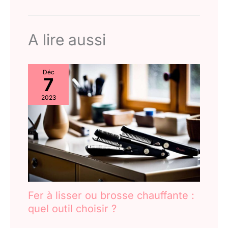
A lire aussi
Déc
7
2023
Fer à lisser ou brosse chauffante :
quel outil choisir ?