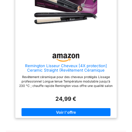
solvants agressifs ou abrasifs
cheveux et obtenir des résultats
Dimensions de la plaque : 11 x 3
lisses longue tenue.
cm
ACCESSOIRES INCLUS - Un
tapis thermorésistant inclus
pour un lissage et un rangement
en toute sécurité. CONÇU POUR
DURER - Conçu avec une
technologie de haute
performance et un design
robuste pour une utilisation
longue durée et des résultats de
lissage parfaits à chaque
utilisation. CONSEILS DE SOIN
— Pour les cheveux fins,
Remington Lisseur Cheveux [4X protection]
délicats, décolorés ou colorés,
Ceramic Straight (Revêtement Céramique
utilisez une chaleur faible pour
Tourmaline Antistatique & Glisse facile, chaleur
éviter les dommages. Les
Revêtement céramique pour des cheveux protégés Lissage
homogène & Brillance) Fer à Lisser S3500
cheveux épais ou texturés
professionnel Longue tenue Température modulable jusqu'à
peuvent supporter plus de
230 °C ; chauffe rapide Remington vous offre une qualité salon
chaleur. Utilisez toujours un
à la maison
spray thermoprotecteur avant le
coiffage.
24,99 €