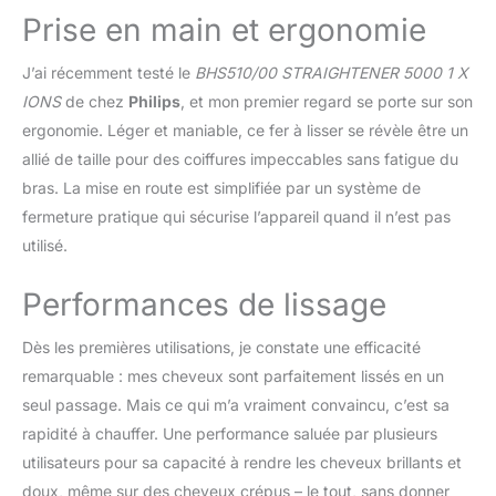
élégants à chaque fois.
Prise en main et ergonomie
Le lisseur Philips série
5000 est doté de
J’ai récemment testé le
BHS510/00 STRAIGHTENER 5000 1 X
plaques lissantes douces
IONS
de chez
Philips
, et mon premier regard se porte sur son
qui glissent parfaitement
ergonomie. Léger et maniable, ce fer à lisser se révèle être un
le long de vos cheveux
pour un lissage 50 %
allié de taille pour des coiffures impeccables sans fatigue du
plus rapide** Intensifiez
bras. La mise en route est simplifiée par un système de
la brillance de vos
fermeture pratique qui sécurise l’appareil quand il n’est pas
cheveux grâce aux ions
utilisé.
chargés négativement
pour éliminer l'électricité
Performances de lissage
statique. Vos cheveux
sont préservés, lisses,
brillants et sans frisottis.
Dès les premières utilisations, je constate une efficacité
Les plaques en
remarquable : mes cheveux sont parfaitement lissés en un
céramique infusées
seul passage. Mais ce qui m’a vraiment convaincu, c’est sa
d'huile d'argan rendent la
rapidité à chauffer. Une performance saluée par plusieurs
stylisation facile et
rapide, pour des cheveux
utilisateurs pour sa capacité à rendre les cheveux brillants et
soyeux Comprend :
doux, même sur des cheveux crépus – le tout, sans donner