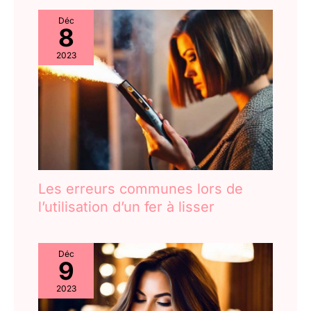
Déc
8
2023
Les erreurs communes lors de
l’utilisation d’un fer à lisser
Déc
9
2023