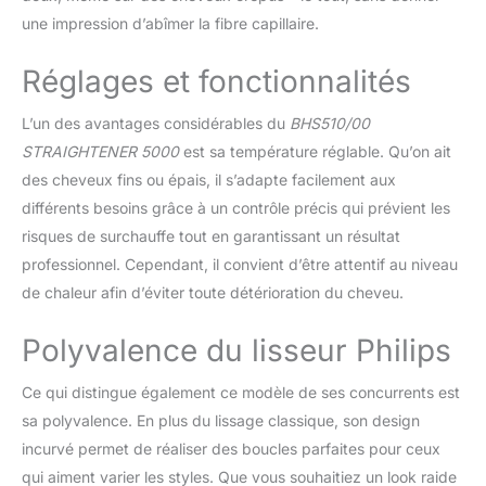
Lisseur filaire Philips série
une impression d’abîmer la fibre capillaire.
5000 noir, tapis
thermorésistant
Réglages et fonctionnalités
enroulable
L’un des avantages considérables du
BHS510/00
STRAIGHTENER 5000
est sa température réglable. Qu’on ait
des cheveux fins ou épais, il s’adapte facilement aux
différents besoins grâce à un contrôle précis qui prévient les
risques de surchauffe tout en garantissant un résultat
professionnel. Cependant, il convient d’être attentif au niveau
de chaleur afin d’éviter toute détérioration du cheveu.
Polyvalence du lisseur Philips
Ce qui distingue également ce modèle de ses concurrents est
sa polyvalence. En plus du lissage classique, son design
incurvé permet de réaliser des boucles parfaites pour ceux
qui aiment varier les styles. Que vous souhaitiez un look raide