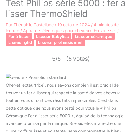
Test Philips série 5000 : fer à
lisser ThermoShield
Par
Théophile Castellane
/
10 octobre 2024
/
4 minutes de
lecture
/
Appareils électriques pour cheveux
,
Fers à lisser
/
Fer à lisser
Lisseur Babyliss
Lisseur céramique
Lisseur ghd
Lisseur professionnel
5/5 - (5 votes)
Cher(e) lecteur(rice), nous savons combien il est crucial de
trouver un fer à lisser qui respecte la santé de vos cheveux
tout en vous offrant des résultats impeccables. C’est dans
cette optique que nous avons testé pour vous le « Philips
Céramique Fer à lisser série 5000 », équipé de la technologie
avancée promise par la marque. Si vous êtes à la recherche
d’une coiffure lisse et éclatante, sans compromettre le bien-