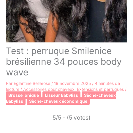
Test : perruque Smilenice
brésilienne 34 pouces body
wave
Par
Églantine Bellerose
/
19 novembre 2025
/
4 minutes de
lecture
/
Accessoires pour cheveux
,
Extensions et perruques
/
Brosse ionique
Lisseur Babyliss
Sèche-cheveux
Babyliss
Sèche-cheveux économique
5/5 - (5 votes)