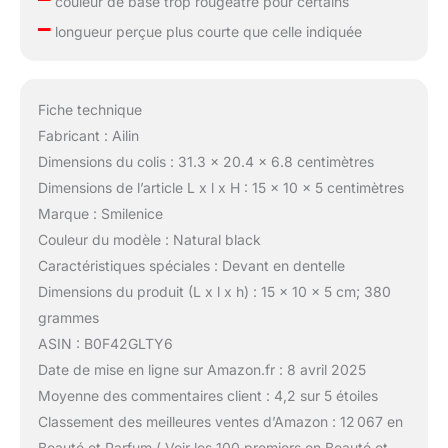
couleur de base trop rougeâtre pour certains
–
longueur perçue plus courte que celle indiquée
Fiche technique
Fabricant : Ailin
Dimensions du colis : 31.3 x 20.4 x 6.8 centimètres
Dimensions de l’article L x l x H : 15 x 10 x 5 centimètres
Marque : Smilenice
Couleur du modèle : Natural black
Caractéristiques spéciales : Devant en dentelle
Dimensions du produit (L x l x h) : 15 x 10 x 5 cm; 380
grammes
ASIN : B0F42GLTY6
Date de mise en ligne sur Amazon.fr : 8 avril 2025
Moyenne des commentaires client : 4,2 sur 5 étoiles
Classement des meilleures ventes d’Amazon : 12 067 en
Beauté et Parfum ( Voir les 100 premiers en Beauté et