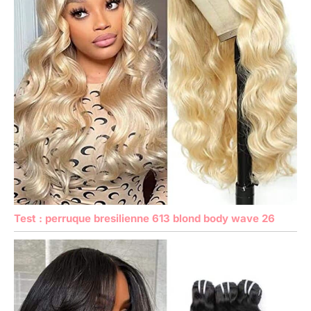
Test : perruque bresilienne 613 blond body wave 26