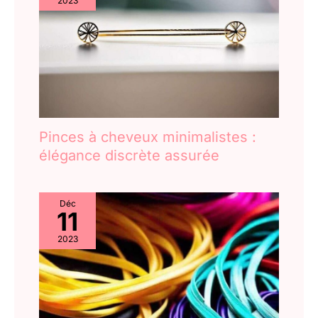
2023
Pinces à cheveux minimalistes :
élégance discrète assurée
Déc
11
2023