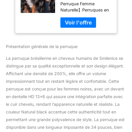
Perruque Femme
Perruque Femme
Naturelle】Perruques en
Naturelle Bouclée
dentelle frontale HD 13x6
Body Wave HD
en cheveux humains non
Lace Frontal
traités 12A 100 % vierges
Glueless Wig
brésiliennes pour
Human Hair for
femmes noires. Cheveux
Black Women
Présentation générale de la perruque
humains, doux et
Couleur Naturelle
soyeux, sans perte ni
34 Pouces
La perruque brésilienne en cheveux humains de Smilenice se
enchevêtrement, sans
odeur, pleins et épais,
distingue par sa qualité exceptionnelle et son design élégant.
fidèles à la longueur,
Affichant une densité de 200%, elle offre un volume
peuvent être décolorés,
impressionnant tout en restant légère et confortable. Cette
bouclés, lissés, teints et
perruque est conçue pour les femmes noires, avec un devant
recoiffés comme vous le
souhaitez. 【Perruque
en dentelle HD 13×6 qui assure une intégration parfaite avec
Cheveux Humain
le cuir chevelu, rendant l’apparence naturelle et réaliste. La
Densité】200% HD Body
couleur Natural black accentue cette authenticité tout en
Wave Lace Front Wigs
permettant une grande polyvalence de style. La perruque est
Les perruques en
disponible dans une longueur imposante de 34 pouces, bien
cheveux humains sont