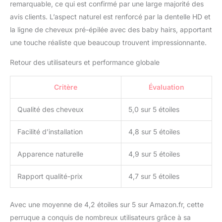
remarquable, ce qui est confirmé par une large majorité des
chevelu. 【Perruque
avis clients. L’aspect naturel est renforcé par la dentelle HD et
Cheveux Humain
la ligne de cheveux pré-épilée avec des baby hairs, apportant
Matière】12A Grade
perruque femme
une touche réaliste que beaucoup trouvent impressionnante.
naturelle brésilien peut
être lissée, bouclée,
Retour des utilisateurs et performance globale
décolorée, tout comme
vos propres cheveux.
Critère
Évaluation
Perruques femmes
cheveux naturels doux et
Qualité des cheveux
5,0 sur 5 étoiles
propres. Naturel et sain,
lisse et soyeux, dure
Facilité d’installation
4,8 sur 5 étoiles
jusqu'à 1 ans et plus
avec entretien approprié.
Apparence naturelle
4,9 sur 5 étoiles
【Complete Set & Ready-
to-Gift】 Inclus : 13x6
lace front wig, bonnet en
Rapport qualité-prix
4,7 sur 5 étoiles
filet, cils 3D offerts, et
emballage élégant.
Avec une moyenne de 4,2 étoiles sur 5 sur Amazon.fr, cette
Service client réactif pour
perruque a conquis de nombreux utilisateurs grâce à sa
garantir votre