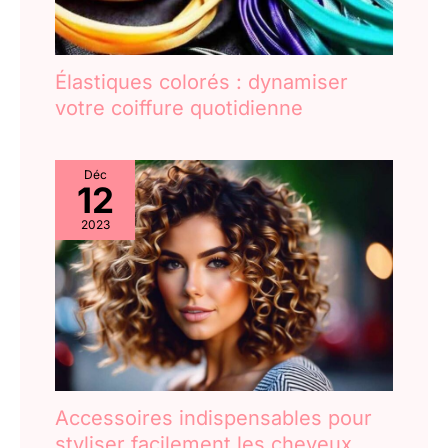
Élastiques colorés : dynamiser
votre coiffure quotidienne
Déc
12
2023
Accessoires indispensables pour
styliser facilement les cheveux