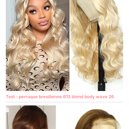
Test : perruque bresilienne 613 blond body wave 26