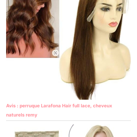
Avis : perruque Larafona Hair full lace, cheveux
naturels remy