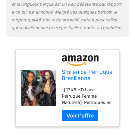
et la longueur perçue est un peu décevante par rapport
Perruque sans colle
à ce qui est annoncé. Malgré ces quelques bémols, le
cheveux humains facile
installer et ajuster, maille
rapport qualité-prix reste attractif, surtout pour celles
respirante hautement
qui souhaitent une perruque facile à porter au quotidien.
extensible améliorée,
légère aérée, aucune
charge sur le cuir
chevelu. 【Perruque
Cheveux Humain
Matière】12A Grade
perruque femme
Smilenice Perruque
naturelle brésilien peut
Bresilienne
être lissée, bouclée,
Cheveux Humain
décolorée, tout comme
【13X6 HD Lace
200% Densité 13x6
vos propres cheveux.
Perruque Femme
Perruque Femme
Perruques femmes
Naturelle】Perruques en
Naturelle Bouclée
cheveux naturels doux et
dentelle frontale HD 13x6
Body Wave HD
propres. Naturel et sain,
en cheveux humains non
Lace Frontal
lisse et soyeux, dure
traités 12A 100 % vierges
Glueless Wig
jusqu'à 1 ans et plus
brésiliennes pour
Human Hair for
avec entretien approprié.
femmes noires. Cheveux