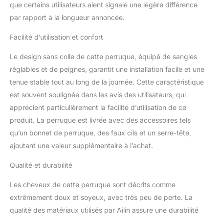
composées à 100 % de
que certains utilisateurs aient signalé une légère différence
cheveux humains, plus
par rapport à la longueur annoncée.
volumineux et plus épais,
pré-épilés avec des
Facilité d’utilisation et confort
cheveux de bébé.
Soyeux et lisses, sains et
Le design sans colle de cette perruque, équipé de sangles
soyeux, fidèles à la
réglables et de peignes, garantit une installation facile et une
longueur et au poids.
tenue stable tout au long de la journée. Cette caractéristique
【Wigs Human Hair Taille
est souvent soulignée dans les avis des utilisateurs, qui
Capuchon】Taille
moyenne du bonnet de
apprécient particulièrement la facilité d’utilisation de ce
21 à 22,5 pouces, avec
produit. La perruque est livrée avec des accessoires tels
des sangles réglables, 4
qu’un bonnet de perruque, des faux cils et un serre-tête,
peignes et une bande
ajoutant une valeur supplémentaire à l’achat.
élastique amovible.
Perruque sans colle
Qualité et durabilité
cheveux humains facile
installer et ajuster, maille
Les cheveux de cette perruque sont décrits comme
respirante hautement
extrêmement doux et soyeux, avec très peu de perte. La
extensible améliorée,
légère aérée, aucune
qualité des matériaux utilisés par Ailin assure une durabilité
charge sur le cuir