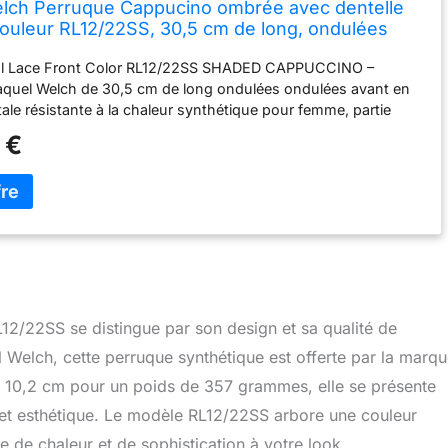
lch Perruque Cappucino ombrée avec dentelle
 couleur RL12/22SS, 30,5 cm de long, ondulées
ur le devant, résistante à la chaleur,
l Lace Front Color RL12/22SS SHADED CAPPUCCINO –
ue, partie monofilament nouée à la
aquel Welch de 30,5 cm de long ondulées ondulées avant en
tale résistante à la chaleur synthétique pour femme, partie
 attachée à la main Fibre synthétique Tru2Life : ressemble à
 €
humains et peut être coiffée avec de la chaleur. Ne pas
 degrés. Base Memory Cap II : un matériau plus fin est utilisé
 ajustement léger, cool et personnalisé. S'adapte à la forme
te après 1 heure. Le modèle montre RL30/27 RUSTY AUBURN,
te est pour RL12/22SS SHADED CAPPUCCINO Sheer Indulgence
ple-to-Temple Ready To Wear Lace Front - Crée une ligne de
relle et permet aux cheveux d'être coiffés loin du visage.
ilament cousue à la main : donne l'apparence de la croissance
s cheveux et est transparente pour se fondre dans tous les
/22SS se distingue par son design et sa qualité de
 Longueur des cheveux – Devant : 10,2 cm | Couronne : 30,5
l Welch, cette perruque synthétique est offerte par la marq
 25,4 cm | Dos : 14 cm | Nuque : 29,2 cm
 10,2 cm pour un poids de 357 grammes, elle se présente
et esthétique. Le modèle RL12/22SS arbore une couleur
e de chaleur et de sophistication à votre look.