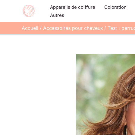
Aller
Appareils de coiffure
Coloration
au
Autres
contenu
Accueil
Accessoires pour cheveux
Test : perr