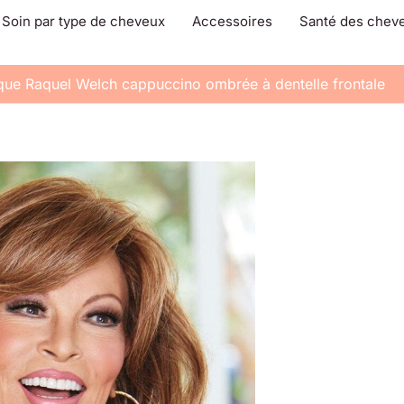
Soin par type de cheveux
Accessoires
Santé des chev
uque Raquel Welch cappuccino ombrée à dentelle frontale