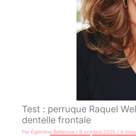
Test : perruque Raquel W
dentelle frontale
Par
Églantine Bellerose
/
8 octobre 2025
/
4 minu