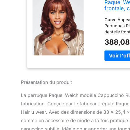
Raquel We
frontale,
ondulées s
Curve Appea
synthétiq
Perruques R
dentelle fron
monofilament
388,08
des cheveux 
dépasser 350
pour créer un
de votre tê
mais la lis
Extended Tem
cheveux natu
Présentation du produit
Partie monof
naturelle de
La perruque Raquel Welch modèle Cappuccino RL12
tons de peau
fabrication. Conçue par le fabricant réputé Raque
cm | Côtés :
Hair u wear. Avec des dimensions de 33 x 25,4 x
comme un accessoire de mode à la fois pratique 
capuccino subtile, idéale pour apporter une touch