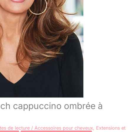
elch cappuccino ombrée à
tes de lecture
/
Accessoires pour cheveux
,
Extensions et