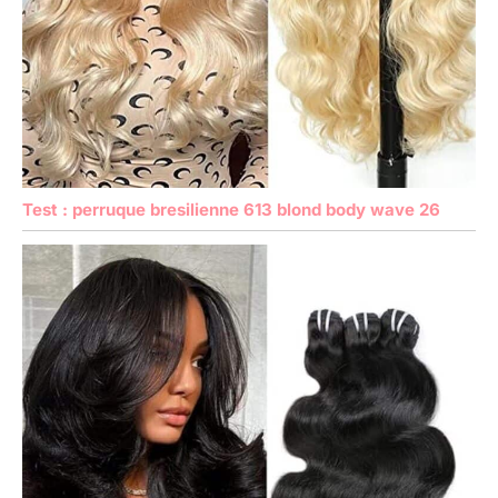
Test : perruque bresilienne 613 blond body wave 26