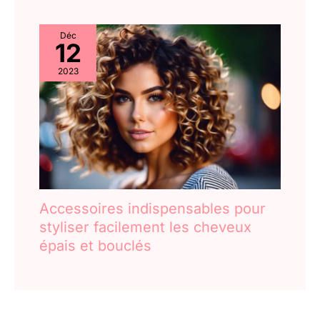
Déc
12
2023
Accessoires indispensables pour
styliser facilement les cheveux
épais et bouclés