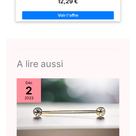
12,29 €
faciles à enlever. L’accessoire impeccable pour votre costume.
mariage, un rendez-vous, une
【Taille du Chapeau】Taille unique. Convient à la plupart des
soirée costumée ou toute autre
adultes et des adolescents. Chapeau souple et élastique.
occasion. CADEAU IDÉAL :
Cadeau parfait pour vos familles et amis. 【Occasion】Parfait
Cette perruque est l’accessoire
pour le cosplay, les déguisements, Halloween, les concerts et
parfait pour toute soirée
bien d'autres occasions. La perruque pour homme à usage
originale, et un incontournable
quotidien est un accessoire indispensable.
pour les soirées à thème années
80 ou les enterrements de vie
de garçon/jeune fille. C’est
aussi un cadeau idéal pour les
hommes qui aiment les
événements à thème, les bals
masqués ou les soirées rétro.
A lire aussi
Déc
2
2023