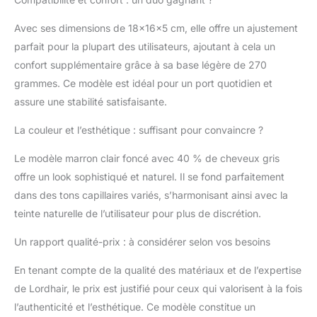
blancs dans la couleur,
permet de laisser la
Avec ses dimensions de 18x16x5 cm, elle offre un ajustement
perruque qui se laisse
parfait pour la plupart des utilisateurs, ajoutant à cela un
plus réaliste, qui
s'ajustement parfait
confort supplémentaire grâce à sa base légère de 270
pour le cuir chevelu
grammes. Ce modèle est idéal pour un port quotidien et
Qualité: Produits
assure une stabilité satisfaisante.
supérieurs doux et
ventilés Perruque, réel
La couleur et l’esthétique : suffisant pour convaincre ?
et naturel, sans erreurs,
produits de haute
Le modèle marron clair foncé avec 40 % de cheveux gris
qualité et services de
offre un look sophistiqué et naturel. Il se fond parfaitement
qualité. Politique de
dans des tons capillaires variés, s’harmonisant ainsi avec la
service : Si vous avez
des questions sur le
teinte naturelle de l’utilisateur pour plus de discrétion.
produit, veuillez laisser
Un rapport qualité-prix : à considérer selon vos besoins
un message et nous
vous répondrons dans
En tenant compte de la qualité des matériaux et de l’expertise
les 24 heures. Je vous
souhaite un bon
de Lordhair, le prix est justifié pour ceux qui valorisent à la fois
shopping !
l’authenticité et l’esthétique. Ce modèle constitue un