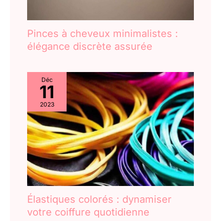
Pinces à cheveux minimalistes :
élégance discrète assurée
Déc
11
2023
Élastiques colorés : dynamiser
votre coiffure quotidienne