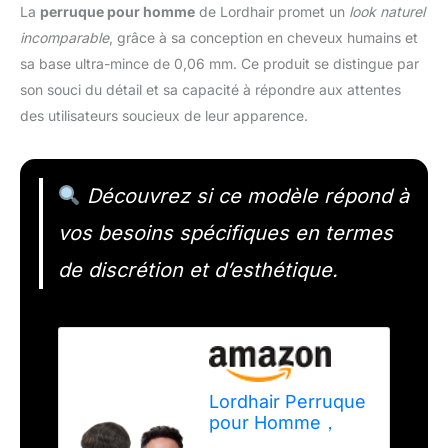
La
perruque pour homme
de Lordhair promet un
look naturel
incomparable
, grâce à sa conception en cheveux humains et
sa base ultra-mince de 0,06 mm. Ce produit se distingue par
son souci du détail et sa capacité à répondre aux attentes
des utilisateurs soucieux de leur apparence.
Découvrez si ce modèle répond à
vos besoins spécifiques en termes
de discrétion et d’esthétique.
Lordhair Perruque
pour Homme，
Toupet Homme