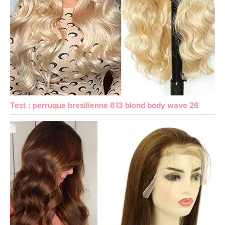
Test : perruque bresilienne 613 blond body wave 26