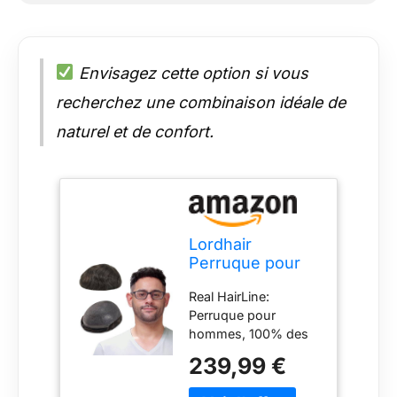
Envisagez cette option si vous
recherchez une combinaison idéale de
naturel et de confort.
Lordhair
Perruque pour
Homme，Toupet
Real HairLine:
Homme Naturel
Perruque pour
Cheveux
hommes, 100% des
Humains, 0,06
perruques. Guérir les
mm V-looped de
239,99 €
cheveux, doux et
Taille de Base de
confortable, les
Peau Super