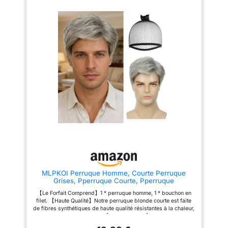
laisser un message et
à l'arrière et ses couleurs
éclatantes, est idéale pour les
nous vous
soirées à thème rétro, les
répondrons dans les
carnavals ou tout événement où
vous souhaitez ajouter une
24 heures. Je vous
touche vintage. Elle vous
souhaite un bon
permettra de vous démarquer et
shopping !
d'être au centre de l'attention.
AJUSTABLE ET CONFORTABLE :
Grâce à son élastique ajustable,
cette perruque convient à la
plupart des tours de tête
d'adolescents et d'adultes,
assurant un maintien parfait et
un confort optimal tout au long
de la soirée, que ce soit pour
une fête ou un spectacle.
PARFAITE POUR DE
NOMBREUSES OCCASIONS :
Cette perruque est idéale pour
les soirées à thème années 70
et 80, les enterrements de vie
MLPKOI Perruque Homme, Courte Perruque
de garçon/jeune fille, les
Grises, Pperruque Courte, Pperruque
concerts rock ou Halloween.
Synthétiques, Perruques Cheveux Courts en
Une perruque stylée vous
【Le Forfait Comprend】1 * perruque homme, 1 * bouchon en
Couches avec Frange Halloween Cosplay
permettra de vous fondre
filet. 【Haute Qualité】Notre perruque blonde courte est faite
Costume de Fête Quotidien (Gris)
naturellement dans le décor au
de fibres synthétiques de haute qualité résistantes à la chaleur,
quotidien, pour un cosplay, un
doux au toucher, réaliste. 【Facile à Porter】Nos perruques
carnaval, Halloween, un
pour hommes sont faciles à porter, propres, maniables et
concert, une soirée à thème, un