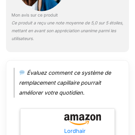
réaliste, qui
s'ajustement parfait
pour le cuir chevelu
Mon avis sur ce produit
Qualité: Produits
Ce produit a reçu une note moyenne de 5,0 sur 5 étoiles,
supérieurs doux et
mettant en avant son appréciation unanime parmi les
ventilés Perruque,
utilisateurs.
réel et naturel, sans
erreurs, produits de
haute qualité et
services de qualité.
Politique de service :
Si vous avez des
Évaluez comment ce système de
questions sur le
remplacement capillaire pourrait
produit, veuillez
laisser un message et
améliorer votre quotidien.
nous vous
répondrons dans les
24 heures. Je vous
souhaite un bon
shopping !
Lordhair