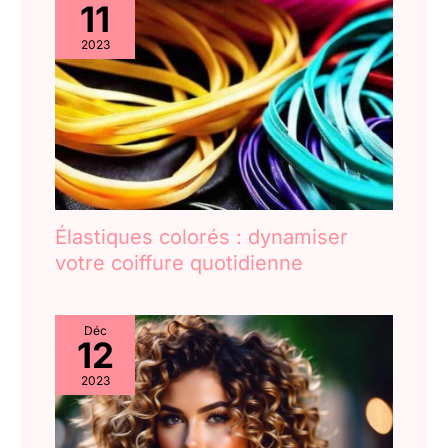
11
2023
Élastiques colorés : dynamiser
votre coiffure quotidienne
Déc
12
2023