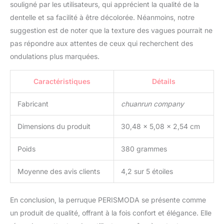
donnent plus de beauté
souligné par les utilisateurs, qui apprécient la qualité de la
et de confiance dans
dentelle et sa facilité à être décolorée. Néanmoins, notre
votre vie quotidienne,
suggestion est de noter que la texture des vagues pourrait ne
mariage, rendez-vous,
pas répondre aux attentes de ceux qui recherchent des
soirées à thème et toute
autre occasion. De plus,
ondulations plus marquées.
en raison de sa nature
nécessitant peu
Caractéristiques
Détails
d'entretien, la perruque
ondulée ne perd pas ses
Fabricant
chuanrun company
cheveux et ne s'emmêle
pas, ce qui la rend plus
Dimensions du produit
30,48 x 5,08 x 2,54 cm
facile à entretenir et à
gérer
Poids
380 grammes
Moyenne des avis clients
4,2 sur 5 étoiles
En conclusion, la perruque PERISMODA se présente comme
un produit de qualité, offrant à la fois confort et élégance. Elle