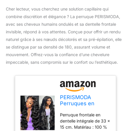
Cher lecteur, vous cherchez une solution capillaire qui
combine discrétion et élégance ? La perruque PERISMODA,
avec ses cheveux humains ondulés et sa dentelle frontale
invisible, répond à vos attentes. Conçue pour offrir un rendu
naturel grâce à ses nœuds décolorés et sa pré-épilation, elle
se distingue par sa densité de 180, assurant volume et
mouvement. Offrez-vous la confiance d’une chevelure
impeccable, sans compromis sur le confort ou l’esthétique.
PERISMODA
Perruques en
dentelle intégrale
Perruque frontale en
de 33 x 15 cm -
dentelle intégrale de 33 x
Cheveux humains
15 cm. Matériau : 100 %
ondulés - Densité