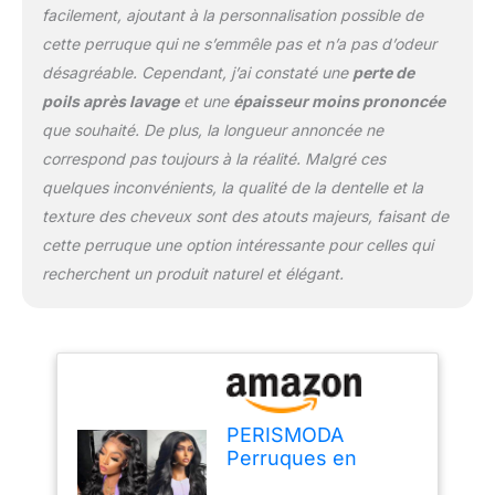
facilement, ajoutant à la personnalisation possible de
frontale complète de 33
cette perruque qui ne s’emmêle pas et n’a pas d’odeur
x 15 cm, qui couvre
toute la ligne des
désagréable. Cependant, j’ai constaté une
perte de
cheveux. La perruque
poils après lavage
et une
épaisseur moins prononcée
frontale en dentelle
que souhaité. De plus, la longueur annoncée ne
intégrale de 33 x 15 cm
correspond pas toujours à la réalité. Malgré ces
pour femme a plus
d'espace de raie que la
quelques inconvénients, la qualité de la dentelle et la
perruque frontale
texture des cheveux sont des atouts majeurs, faisant de
standard de 33 x 15,2
cette perruque une option intéressante pour celles qui
cm, vous permettant de
recherchent un produit naturel et élégant.
libérer la partie
centrale/latérale. Densité
180 % : 33 x 15 cm.
Perruque ondulée
intégrale : 13 x 15 cm.
Cheveux humains avec
dentelle frontale. Densité
PERISMODA
de 180 °, aspect complet
Perruques en
et épais. Bonnet de taille
dentelle intégrale
moyenne (54,6 à 57,1