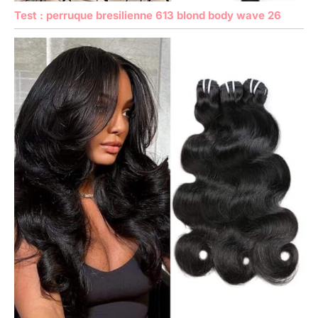
Test : perruque bresilienne 613 blond body wave 26