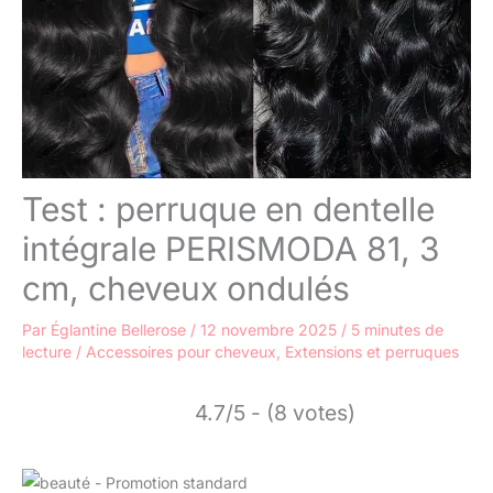
Test : perruque en dentelle
intégrale PERISMODA 81, 3
cm, cheveux ondulés
Par
Églantine Bellerose
/
12 novembre 2025
/
5 minutes de
lecture
/
Accessoires pour cheveux
,
Extensions et perruques
4.7/5 - (8 votes)