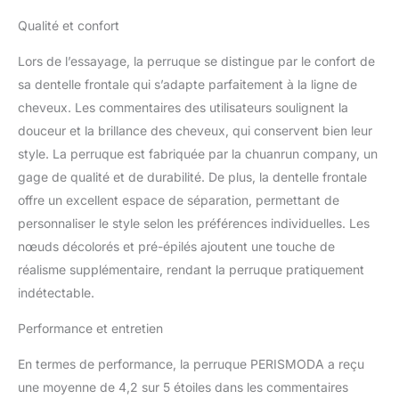
x 15 cm pré-épilée et les
nœuds décolorés avec
Qualité et confort
des cheveux de bébé
près de votre vrai cuir
Lors de l’essayage, la perruque se distingue par le confort de
chevelu, douce et
sa dentelle frontale qui s’adapte parfaitement à la ligne de
respirante. 33 x 15 cm.
cheveux. Les commentaires des utilisateurs soulignent la
Détails des cheveux
douceur et la brillance des cheveux, qui conservent bien leur
humains : perruque
frontale complète de 33
style. La perruque est fabriquée par la chuanrun company, un
x 15 cm, qui couvre
gage de qualité et de durabilité. De plus, la dentelle frontale
toute la ligne des
offre un excellent espace de séparation, permettant de
cheveux. La perruque
personnaliser le style selon les préférences individuelles. Les
frontale en dentelle
intégrale de 33 x 15 cm
nœuds décolorés et pré-épilés ajoutent une touche de
pour femme a plus
réalisme supplémentaire, rendant la perruque pratiquement
d'espace de raie que la
indétectable.
perruque frontale
standard de 33 x 15,2
Performance et entretien
cm, vous permettant de
libérer la partie
En termes de performance, la perruque PERISMODA a reçu
centrale/latérale. Densité
une moyenne de 4,2 sur 5 étoiles dans les commentaires
180 % : 33 x 15 cm.