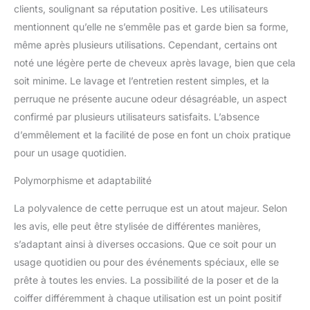
clients, soulignant sa réputation positive. Les utilisateurs
Perruque ondulée
intégrale : 13 x 15 cm.
mentionnent qu’elle ne s’emmêle pas et garde bien sa forme,
Cheveux humains avec
même après plusieurs utilisations. Cependant, certains ont
dentelle frontale. Densité
noté une légère perte de cheveux après lavage, bien que cela
de 180 °, aspect complet
soit minime. Le lavage et l’entretien restent simples, et la
et épais. Bonnet de taille
moyenne (54,6 à 57,1
perruque ne présente aucune odeur désagréable, un aspect
cm) qui s'adapte à la
confirmé par plusieurs utilisateurs satisfaits. L’absence
plupart des femmes,
d’emmêlement et la facilité de pose en font un choix pratique
avec 4 peignes et 2
pour un usage quotidien.
sangles réglables
rendent les perruques
Polymorphisme et adaptabilité
ondulées de 33 x 15,2
cm faciles à installer et à
La polyvalence de cette perruque est un atout majeur. Selon
ajuster. Perruque de
les avis, elle peut être stylisée de différentes manières,
cheveux humains
ondulés Full Lace Frontal
s’adaptant ainsi à diverses occasions. Que ce soit pour un
33 x 15 cm, parfaite pour
usage quotidien ou pour des événements spéciaux, elle se
toutes les occasions : les
prête à toutes les envies. La possibilité de la poser et de la
cheveux humains
coiffer différemment à chaque utilisation est un point positif
ondulés HD vous