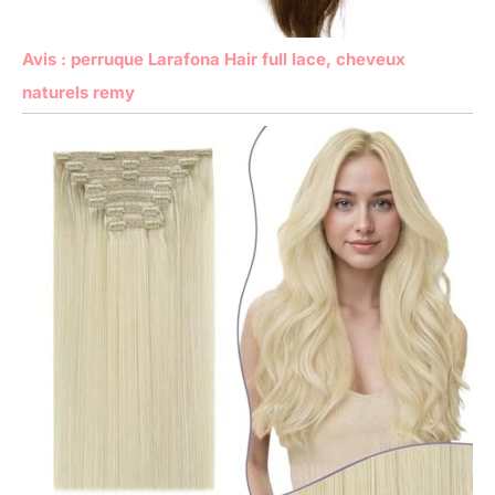
Avis : perruque Larafona Hair full lace, cheveux
naturels remy