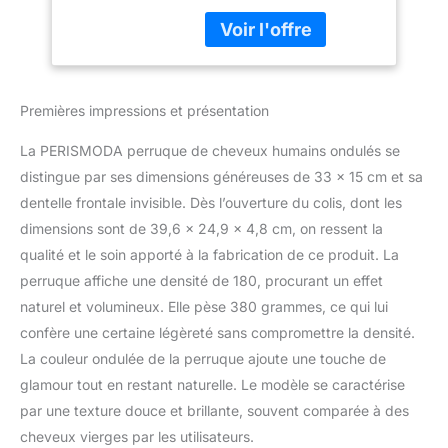
cheveux humains
de 180 - Cheveux
brésiliens vierges non
humains ondulés -
traités 12A, coupés
33 x 15 cm - Pour
directement par des
femme - 81,3 cm
jeunes filles, densité 180,
Premières impressions et présentation
cheveux humains de 33
x 15 cm, doux et
La PERISMODA perruque de cheveux humains ondulés se
rebondissants, pleins et
épais, maintiennent bien
distingue par ses dimensions généreuses de 33 x 15 cm et sa
les boucles. Perruques
dentelle frontale invisible. Dès l’ouverture du colis, dont les
de cheveux humains
dimensions sont de 39,6 x 24,9 x 4,8 cm, on ressent la
pré-épilés avec nœuds
qualité et le soin apporté à la fabrication de ce produit. La
décolorés de qualité :
perruques frontales
perruque affiche une densité de 180, procurant un effet
complètes de 33 x 15
naturel et volumineux. Elle pèse 380 grammes, ce qui lui
cm, ligne de cheveux
confère une certaine légèreté sans compromettre la densité.
pré-épilée avec de
La couleur ondulée de la perruque ajoute une touche de
minuscules nœuds
glamour tout en restant naturelle. Le modèle se caractérise
propres, s'adapte à
toutes les peaux, la
par une texture douce et brillante, souvent comparée à des
perruque ondulée de 33
cheveux vierges par les utilisateurs.