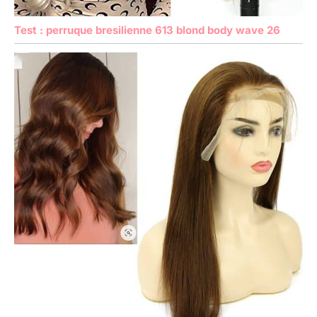
Test : perruque bresilienne 613 blond body wave 26