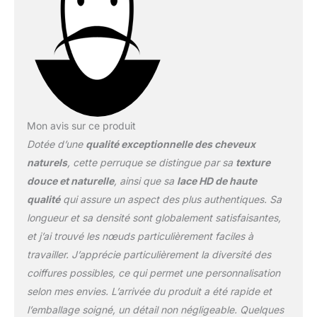
Mon avis sur ce produit
Dotée d’une
qualité exceptionnelle des cheveux
naturels
, cette perruque se distingue par sa
texture
douce et naturelle
, ainsi que sa
lace HD de haute
qualité
qui assure un aspect des plus authentiques. Sa
longueur et sa densité sont globalement satisfaisantes,
et j’ai trouvé les nœuds particulièrement faciles à
travailler. J’apprécie particulièrement la diversité des
coiffures possibles, ce qui permet une personnalisation
selon mes envies. L’arrivée du produit a été rapide et
l’emballage soigné, un détail non négligeable. Quelques