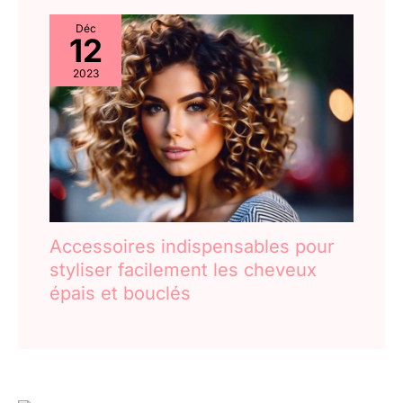
Déc
12
2023
Accessoires indispensables pour
styliser facilement les cheveux
épais et bouclés