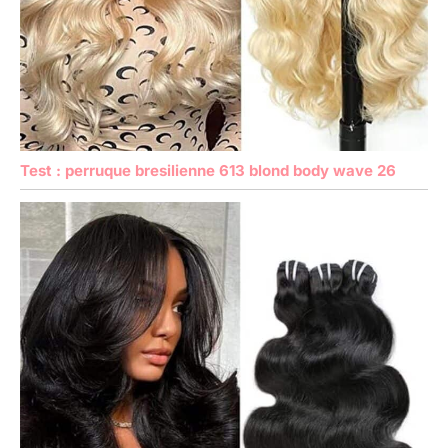
Test : perruque bresilienne 613 blond body wave 26