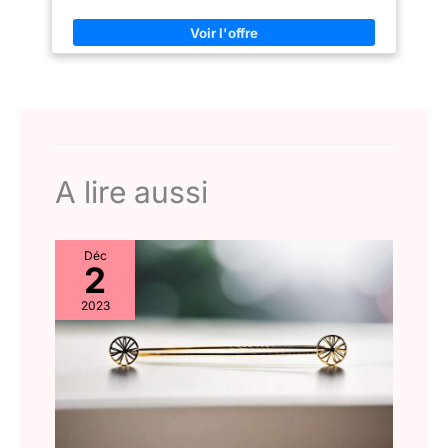
permet d'immortaliser vos moments précieux, seul ou en
groupe, sans devoir utiliser les mains, pour des photos
parfaites et à la hauteur de vos souvenirs³ PRISE DE VUE
STABLE MÊME EN MOUVEMENT : La fonction Super Stabilité
détecte automatiquement la ligne d'horizon afin que le cadre
reste à niveau, pour des images stables et nettes, même
lorsque vous capturez à 360°, que vous couriez ou promeniez
votre chien⁴ VOTRE ASSISTANT PERSONNEL : Des évènements
dans votre calendrier à vos emails, en passant par votre
programme fitness, votre téléphone Samsung Galaxy gère tout
de façon personnalisée ; FlexWindow vous permet de suivre
votre journée en un coup d'œil⁵ PASSEZ FACILEMENT À
A lire aussi
GALAXY : L'interface One UI 9 optimisée pour Samsung Galaxy
Z Flip8 rend votre expérience utilisateur plus fluide¹, tandis
que vous pouvez récupérer toutes les données de votre ancien
iPhone simplement en scannant un QR code⁶
Déc
2
2023