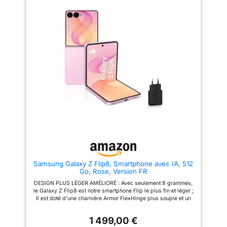
MP, f/3,1 (téléobjectif) + 10,8
MP, f/2,2 (ultra large), appareil
photo frontal : 8 MP, f/2.0,
caméra de couverture : 9,5 MP,
f/2,2 CDMA 800/1700/1900, 3G
: HSDPA
800/850/900/1700(AWS)/1900/
2100, CDMA2000 1xEV-DO, 4G
LTE : 1/2/3/4/5/7/8/12/13/14/17.
18/18/19
9/20/25/26/28/29/30/38/39/4
0/41/42/46/48/66/71 5G :
1/2/3/5/7/8/12/14/20/25/28/30/
38/40/41/48/66/66. 71/77.
/78/79/257/258/260/261
SA/NSA/Sub6 - Nano-SIM et
eSIM Débloqué pour la liberté
de choisir votre transporteur.
Compatible avec les réseaux
GSM et CDMA. Le téléphone est
déverrouillé pour fonctionner
Samsung Galaxy Z Flip8, Smartphone avec IA, 512
avec tous les opérateurs GSM
Go, Rose, Version FR
et CDMA, y compris AT & T, T-
Mobile, Verizon, Straight Talk.,
DESIGN PLUS LÉGER AMÉLIORÉ : Avec seulement 8 grammes,
etc.
le Galaxy Z Flip8 est notre smartphone Flip le plus fin et léger ;
Il est doté d'une charnière Armor FlexHinge plus souple et un
espace élargi pour une ouverture et une prise en main
ergonomiques¹ ² MODE PORTRAIT SANS LES MAINS : La
1 499,00 €
FlexCam de 50 Mpx de votre smartphone Samsung vous