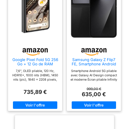
Google Pixel Fold 5G 256
Samsung Galaxy Z Flip7
Go + 12 Go de RAM
FE, Smartphone Android
débloqué en usine –
5G avec Galaxy AI, 128
7,6", OLED pliable, 120 Hz,
Smartphone Android 5G pliable
Double SIM (Nano-SIM +
Go, Smartphone
HDR10+, 1000 nits (HBM), 1450
avec Galaxy AI Design compact
eSIM) – Écran pliable
déverrouillé, Noir
nits (pic), 1840 x 2208 pixels,
et moderne Écran pliable Infinity
Smartphone Android
écran de couverture : OLED
Flex Caméra améliorée avec IA
(Obsidienne) (renouvelé)
5,8", 120 Hz, HDR, 1080 x 2092
999,00 €
735,89 €
pixels, rapport 17,4:9, 4088
635,00 €
PPI, 12 00 nits (HBM), 1550
lentes (pic) 256 Go 12 Go de
RAM, Octa-core, Google Tensor
G2 (5 nm), Mali-G710 MP7,
Android 13, mise à niveau vers
Android 14, batterie 4821 mAh,
IPX8 résistant à l'eau Caméra
arrière : 48 Mpx, f/1,7 + 10,8