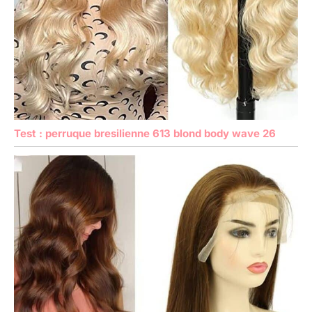
Test : perruque bresilienne 613 blond body wave 26