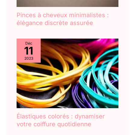
Pinces à cheveux minimalistes :
élégance discrète assurée
Déc
11
2023
Élastiques colorés : dynamiser
votre coiffure quotidienne