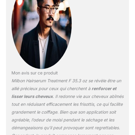
Mon avis sur ce produit
Milbon Hairserum Treatment F 35.3 oz se révèle être un
allié précieux pour ceux qui cherchent à
renforcer et
lisser leurs cheveux
. Il redonne vie aux cheveux abîmés
tout en réduisant efficacement les frisottis, ce qui facilite
grandement le coiffage. Bien que son application soit
agréable, l’odeur de moisi pendant le séchage et les
démangeaisons qu’il peut provoquer sont regrettables.