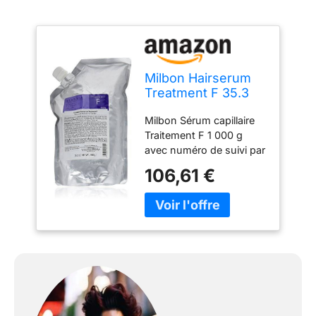
Milbon Hairserum
Treatment F 35.3
oz
Milbon Sérum capillaire
Traitement F 1 000 g
avec numéro de suivi par
JP Post
106,61 €