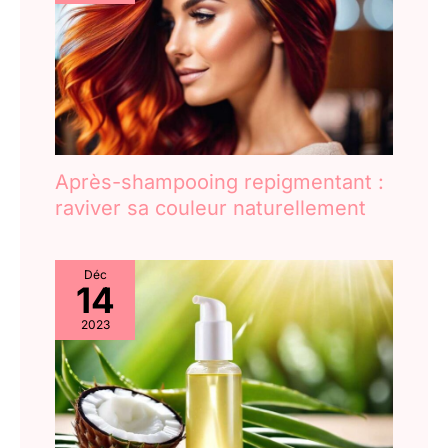
Après-shampooing repigmentant :
raviver sa couleur naturellement
Déc
14
2023