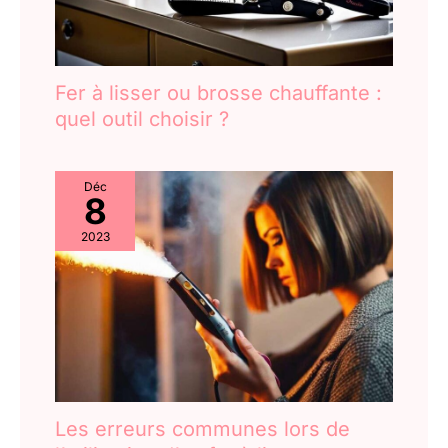
lissage de vos
cheveux, appliquer le
soin de finition sur
vos pointes.
Fer à lisser ou brosse chauffante :
quel outil choisir ?
Déc
8
2023
Les erreurs communes lors de