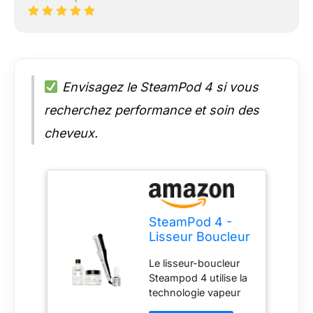
Envisagez le SteamPod 4 si vous
recherchez performance et soin des
cheveux.
SteamPod 4 -
Lisseur Boucleur
Vapeur
Le lisseur-boucleur
Professionnel,
Steampod 4 utilise la
Protection de la
technologie vapeur
Fibre, Tenue
brevetée pour une
Longue Durée,