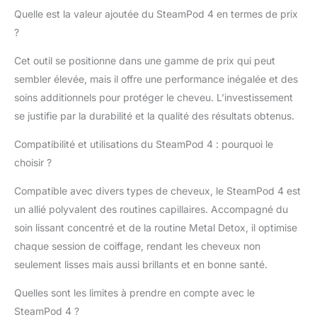
Casse de cheveux
Quelle est la valeur ajoutée du SteamPod 4 en termes de prix
mesurée après 15
?
passages.) Soin
Concentré
Cet outil se positionne dans une gamme de prix qui peut
Thermoprotecteur
sembler élevée, mais il offre une performance inégalée et des
protégeant les cheveux
soins additionnels pour protéger le cheveu. L’investissement
de la chaleur jusqu'à
230°C* & de l'humidité
se justifie par la durabilité et la qualité des résultats obtenus.
extrême*. Assure un
coiffage longue durée
Compatibilité et utilisations du SteamPod 4 : pourquoi le
sans frisottis pour des
choisir ?
cheveux disciplinés.
Les cheveux sont
Compatible avec divers types de cheveux, le SteamPod 4 est
légers, doux, nourris et
un allié polyvalent des routines capillaires. Accompagné du
brillants. Moins abîmés
soin lissant concentré et de la routine Metal Detox, il optimise
par l e lissage, ils sont
chaque session de coiffage, rendant les cheveux non
plus faciles à démêler &
moins cassants. Le
seulement lisses mais aussi brillants et en bonne santé.
coiffage est 3x plus
rapide**. Routine
Quelles sont les limites à prendre en compte avec le
capillaire
SteamPod 4 ?