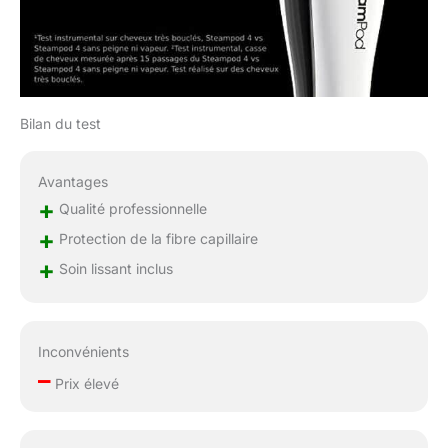
Metal Detox. Répartir la
crème lavante sur
cheveux mouillés.
Émulsionner jusqu’à
obtenir une crème
Bilan du test
onctueuse. Rincer.
Pour des résultats
optimaux, appliquer le
Avantages
masque protecteur sur
+
Qualité professionnelle
cheveux lavés et
essorés. Bien répartir.
+
Protection de la fibre capillaire
Laisser poser 1 minute.
+
Soin lissant inclus
Rincer. Après lissage de
vos cheveux, appliquer
le soin de finition sur
vos pointes.
Inconvénients
–
Prix élevé