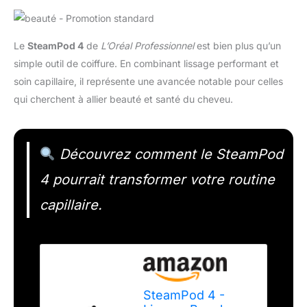
Le
SteamPod 4
de
L’Oréal Professionnel
est bien plus qu’un
simple outil de coiffure. En combinant lissage performant et
soin capillaire, il représente une avancée notable pour celles
qui cherchent à allier beauté et santé du cheveu.
Découvrez comment le SteamPod
4 pourrait transformer votre routine
capillaire.
SteamPod 4 -