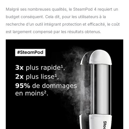
professionnelle Metal
Detox pour cheveux
Malgré ses nombreuses qualités, le SteamPod 4 requiert un
cassants & abimés,
budget conséquent. Cela dit, pour les utilisateurs à la
empêchant la casse et
recherche d’un outil intégrant protection et efficacité, le coût
la couleur de virer.
est largement compensé par les résultats obtenus.
Composée d'une
crème lavante pour
détoxifier les cheveux
et éliminer
l'accumulation de
particules et d'un
masque pour protéger
la fibre capillaire du
dépôt de particules.
Intensément nourris,
les cheveux sont plus
forts, plus brillants,
visiblement plus sains.
La couleur dure plus
longtemps. -87% de
casse* *Test
instrumental : masque