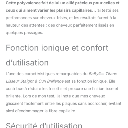
cheveux. RÉGLAGES DE
Cette polyvalence fait de lui un allié précieux pour celles et
TEMPÉRATURE
ceux qui aiment varier les plaisirs capillaires
. J’ai testé ses
PERSONNALISABLES —
performances sur cheveux frisés, et les résultats furent à la
Avec 5 réglages de
hauteur des attentes : des cheveux parfaitement lissés en
température, dont une
température maximale de
quelques passages.
235°C, choisissez la
température idéale pour
Fonction ionique et confort
votre type de cheveux,
pour des résultats
d’utilisation
impeccables à chaque
utilisation.
L’une des caractéristiques remarquables du
BaByliss Titane
TECHNOLOGIE IONIQUE
ANTI-FRISOTTIS — Le
Lisseur Staight & Curl Brilliance
est sa fonction ionique. Elle
revêtement extérieur en
contribue à réduire les frisottis et procure une finition lisse et
acier inoxydable ultra
brillante. Lors de mon test, j’ai noté que mes cheveux
lisse et la technologie
glissaient facilement entre les plaques sans accrocher, évitant
ionique garantissent des
cheveux soyeux et
ainsi d’endommager la fibre capillaire.
brillants, sans frisottis
tout au long de la
Sécurité d’utilisation