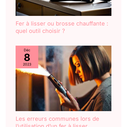
Fer à lisser ou brosse chauffante :
quel outil choisir ?
Déc
8
2023
Les erreurs communes lors de
l’utilisation d’un fer à lisser