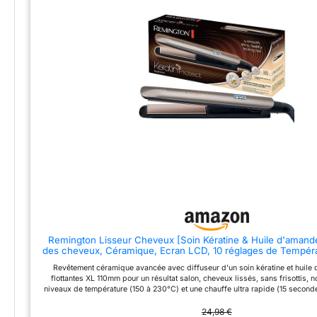
Remington Lisseur Cheveux [Soin Kératine & Huile d'amande
des cheveux, Céramique, Ecran LCD, 10 réglages de Tempér
Voltage universel,pochette) Fer à lisser S854
Revêtement céramique avancée avec diffuseur d'un soin kératine et huil
flottantes XL 110mm pour un résultat salon, cheveux lissés, sans frisottis, no
niveaux de température (150 à 230°C) et une chauffe ultra rapide (15 second
185°C Sécurité avec verrouillage de la température, des plaques et un arrêt
digital Pochette thermorésistante incluse Remarque : Ne pas enrouler le câble
24,98 €