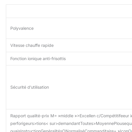
Polyvalence
Vitesse chauffe rapide
Fonction ionique anti-frisottis
Sécurité d’utilisation
Rapport qualité-prix M= »middle »>Excellen c/Compétitifeeur 
perforigeurs>tions< sur>demandantToutes>MoyennePlousequal
ouaisInstructionGenèralitésONormaliséCommanditaire= »IconO