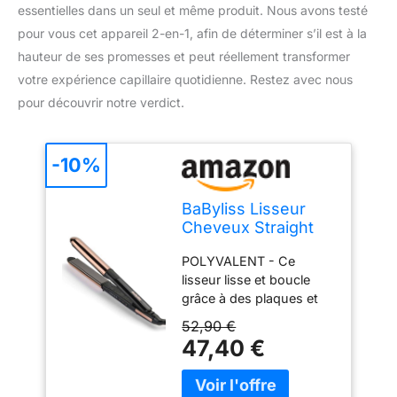
essentielles dans un seul et même produit. Nous avons testé
pour vous cet appareil 2-en-1, afin de déterminer s’il est à la
hauteur de ses promesses et peut réellement transformer
votre expérience capillaire quotidienne. Restez avec nous
pour découvrir notre verdict.
-10%
BaByliss Lisseur
Cheveux Straight
And Curl Brilliance -
POLYVALENT - Ce
Plaques en titane,
lisseur lisse et boucle
Ionique Anti-
grâce à des plaques et
Frisottis, Chauffe
un revêtement extérieur
rapide en 15
52,90 €
incurvé chauffant, pour
Secondes, Design
47,40 €
créer sans effort un
métallique incurvé,
lissage parfait ou des
5 réglages de
boucles et des
température,