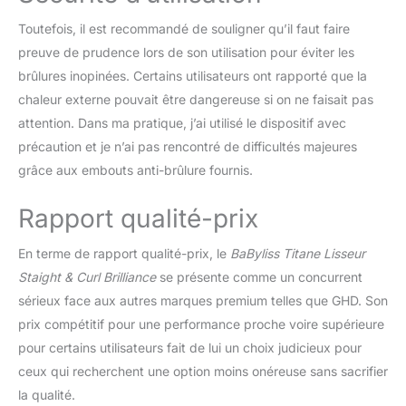
journée. CONSEILS DE
SOIN — Pour les
Toutefois, il est recommandé de souligner qu’il faut faire
cheveux fins, délicats,
preuve de prudence lors de son utilisation pour éviter les
décolorés ou colorés,
brûlures inopinées. Certains utilisateurs ont rapporté que la
utilisez une chaleur faible
pour éviter les
chaleur externe pouvait être dangereuse si on ne faisait pas
dommages. Les cheveux
attention. Dans ma pratique, j’ai utilisé le dispositif avec
épais ou texturés
précaution et je n’ai pas rencontré de difficultés majeures
peuvent supporter plus
grâce aux embouts anti-brûlure fournis.
de chaleur. Utilisez
toujours un spray
thermoprotecteur avant
Rapport qualité-prix
le coiffage.
En terme de rapport qualité-prix, le
BaByliss Titane Lisseur
Staight & Curl Brilliance
se présente comme un concurrent
sérieux face aux autres marques premium telles que GHD. Son
prix compétitif pour une performance proche voire supérieure
pour certains utilisateurs fait de lui un choix judicieux pour
ceux qui recherchent une option moins onéreuse sans sacrifier
la qualité.