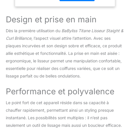
ondulations souples,
ST482E
dignes d'un salon, en
toute facilité. PLAQUES
Design et prise en main
EN TITANE — Doté de
plaques en titane
Dès la première utilisation du
BaByliss Titane Lisseur Staight &
véritable de 28 mm, ce
Curl Brilliance
, l’aspect visuel attire l’attention. Avec ses
lisseur assure une glisse
plaques incurvées et son design sobre et efficace, ce produit
tout en douceur et un
lissage sans effort en un
allie esthétique et fonctionnalité. La prise en main est aisée :
seul passage, pour des
ergonomique, le lisseur permet une manipulation confortable,
résultats longue tenue.
essentielle pour réaliser des coiffures variées, que ce soit un
CHAUFFE RAPIDE —
lissage parfait ou de belles ondulations.
Grâce à son système de
chauffe Advanced
Performance et polyvalence
Ceramics, ce lisseur
atteint sa température en
seulement 15 secondes
Le point fort de cet appareil réside dans sa capacité à
et maintient une
chauffer rapidement, permettant ainsi un styling presque
température constante
instantané. Les possibilités sont multiples : il n’est pas
pour un lissage uniforme
seulement un outil de lissage mais aussi un boucleur efficace.
sur chaque mèche de