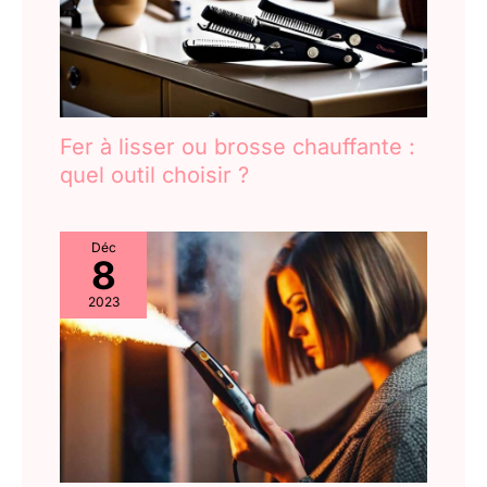
Fer à lisser ou brosse chauffante :
quel outil choisir ?
Déc
8
2023