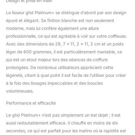
Design et prise en main
maintenir de façon
continue la température
Le lisseur ghd Platinum+ se distingue d’abord par son design
optimale de coiffage Des
épuré et élégant. Sa finition blanche est non seulement
cheveux visiblement plus
moderne, mais lui confère également une allure
sains : ghd platinum+
chauffe à la température
professionnelle, ce qui est agréable à voir sur votre coiffeuse.
optimale de coiffage de
Avec des dimensions de 29, 7 x 11, 2 x 11, 2 cm et un poids
185°C pour une casse
léger de 600 grammes, il est particulièrement maniable, ce
réduite de 70 % et une
qui est un atout majeur lors des séances de coiffure
couleur 2X plus
préservée Plaques haute
prolongées. De nombreux utilisateurs apprécient cette
précision avec
légèreté, citant à quel point il est facile de l’utiliser pour créer
revêtement ultra gloss
à la fois des lissages impeccables et des boucles
pour un coiffage sans
volumineuses.
effort et 20 % de
brillance en plus Plus
Performance et efficacité
qu'un simple fer à lisser,
son design unique vous
Le ghd Platinum+ n’est pas simplement un bel objet ; il est
permet de réaliser des
aussi redoutablement efficace. Il chauffe en moins de dix
coiffages à l'infini :
cheveux lisses,
secondes, ce qui est parfait pour les matins où la rapidité est