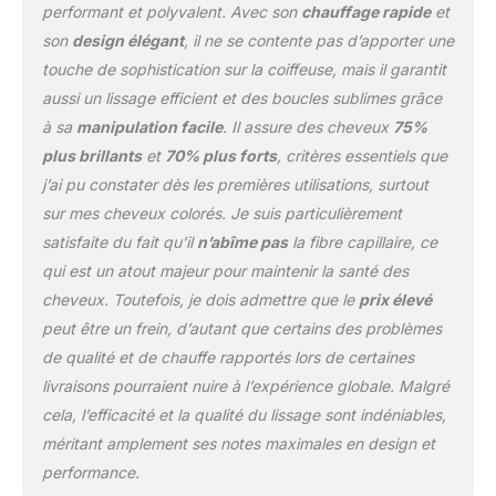
permet de réaliser des
performant et polyvalent. Avec son
chauffage rapide
et
coiffages à l'infini :
son
design élégant
, il ne se contente pas d’apporter une
cheveux lisses,
touche de sophistication sur la coiffeuse, mais il garantit
mouvement, ondulations
ou boucles
aussi un lissage efficient et des boucles sublimes grâce
à sa
manipulation facile
. Il assure des cheveux
75%
plus brillants
et
70% plus forts
, critères essentiels que
j’ai pu constater dès les premières utilisations, surtout
sur mes cheveux colorés. Je suis particulièrement
satisfaite du fait qu’il
n’abîme pas
la fibre capillaire, ce
qui est un atout majeur pour maintenir la santé des
cheveux. Toutefois, je dois admettre que le
prix élevé
peut être un frein, d’autant que certains des problèmes
de qualité et de chauffe rapportés lors de certaines
livraisons pourraient nuire à l’expérience globale. Malgré
cela, l’efficacité et la qualité du lissage sont indéniables,
méritant amplement ses notes maximales en design et
performance.