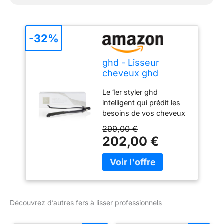
-32%
ghd - Lisseur
cheveux ghd
Platinum+ - Fer à
Le 1er styler ghd
lisser professionnel
intelligent qui prédit les
besoins de vos cheveux
pour des résultats
299,00 €
exceptionnels et des
202,00 €
cheveux visiblement plus
sains en un seul passage
Technologie unique
ultra-zoneTM prédictive
mesurant la chaleur 250
fois par seconde, pour
Découvrez d’autres fers à lisser professionnels
maintenir de façon
continue la température