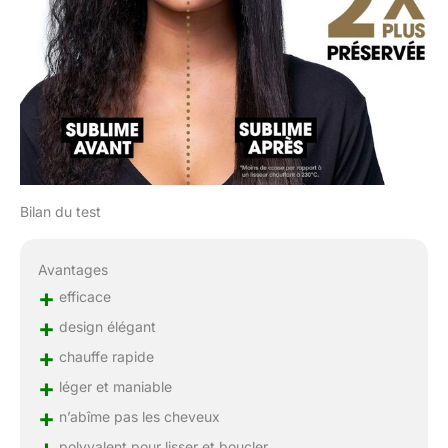
Bilan du test
Avantages
+
efficace
+
design élégant
+
chauffe rapide
+
léger et maniable
+
n’abîme pas les cheveux
+
polyvalent pour lisser et boucler