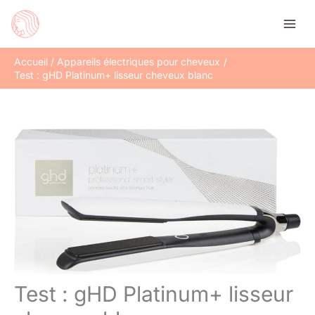
Aller
Rechercher
au
contenu
Accueil
Appareils électriques pour cheveux
Test : gHD Platinum+ lisseur cheveux blanc
Test : gHD Platinum+ lisseur