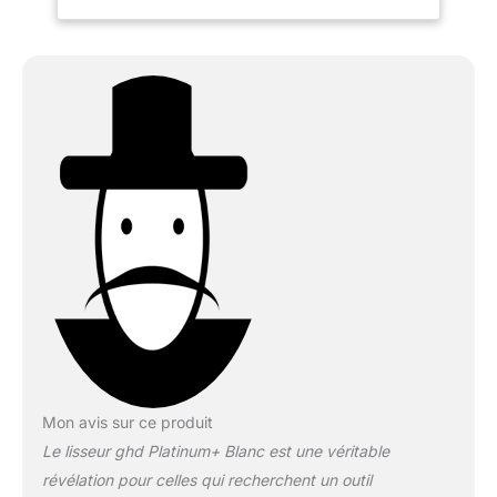
ultra-zoneTM prédictive
mesurant la chaleur 250
fois par seconde, pour
maintenir de façon
continue la température
optimale de coiffage Des
cheveux visiblement plus
sains : ghd platinum+
chauffe à la température
optimale de coiffage de
185°C pour une casse
réduite de 70 % et une
couleur 2X plus
préservée Plaques haute
précision avec
revêtement ultra gloss
pour un coiffage sans
effort et 20 % de
Mon avis sur ce produit
brillance en plus Plus
Le lisseur ghd Platinum+ Blanc est une véritable
qu'un simple fer à lisser,
son design unique vous
révélation pour celles qui recherchent un outil