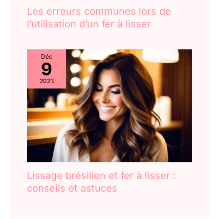
Les erreurs communes lors de
l’utilisation d’un fer à lisser
Déc
9
2023
Lissage brésilien et fer à lisser :
conseils et astuces