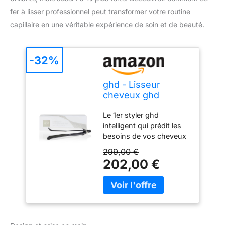
fer à lisser professionnel peut transformer votre routine
capillaire en une véritable expérience de soin et de beauté.
-32%
ghd - Lisseur
cheveux ghd
Platinum+ - Fer à
Le 1er styler ghd
lisser professionnel
intelligent qui prédit les
besoins de vos cheveux
pour des résultats
299,00 €
exceptionnels et des
202,00 €
cheveux visiblement plus
sains en un seul passage
Technologie unique
ultra-zoneTM prédictive
mesurant la chaleur 250
fois par seconde, pour