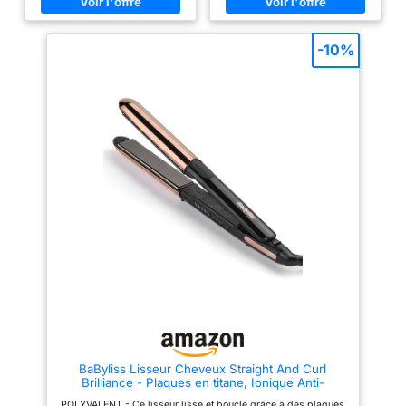
Titane Performantes – Les
Même avec un coiffage
plaques flottantes en aluminium
quotidien, vous n’aurez plus à
au revêtement titane glissent
craindre d’abîmer vos cheveux !
parfaitement sur chaque mèche,
Plaque Flottante 3D : Le fer a
-10%
pour un lissage rapide, soyeux
lisser BESTOPE PRO, idéal pour
et sans frisottis. Résultat
boucler et lisser les cheveux,
professionnel garanti même sur
est doté d’une plaque extra-
cheveux épais ou frisés
longue et large de 25 x 110 mm,
Température Réglable pour
permettant un lissage deux fois
Chaque Besoin – Doté de 5
plus rapide qu’avec un lisseur
niveaux de température, de
classique de 22 mm ! Grâce à
150°C à 230°C, le lisseur
sa technologie flottante 3D, les
vapeur Titanium s’adapte à tous
plaques en céramique
les types de cheveux. L’écran
antistatiques peuvent être
digital permet un réglage précis
inclinées à n’importe quel angle
et rapide de la chaleur pour une
pendant l’utilisation, pour un
coiffure réussie ! Peigne Latéral
lissage parfait ou texturé
Amovible Intégré – Le peigne
Chauffage Rapide : Notre hair
intégré au lisseur vapeur guide
straightener est doté d’un
chaque mèche pour une
élément chauffant PTC intégré
répartition uniforme et un
qui atteint la température
passage fluide. Amovible selon
souhaitée en 15 secondes et la
vos préférences, il optimise le
maintient constante. Il propose
résultat sans abîmer la fibre
cinq réglages de température
capillaire L’Expertise Demeliss
(120 °C à 230 °C) adaptés à
au Service de Vos Cheveux -
tous les types de cheveux, et
Demeliss conçoit des appareils
son écran LCD permet de
BaByliss Lisseur Cheveux Straight And Curl
de coiffure innovants,
visualiser les variations de
Brilliance - Plaques en titane, Ionique Anti-
performants et accessibles.
température en temps réel
Frisottis, Chauffe rapide en 15 Secondes, Design
Notre mission : sublimer chaque
Multifonctionnel : Notre lisseur
POLYVALENT - Ce lisseur lisse et boucle grâce à des plaques