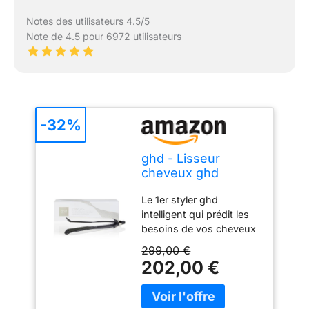
Notes des utilisateurs 4.5/5
Note de 4.5 pour 6972 utilisateurs
-32%
ghd - Lisseur
cheveux ghd
Platinum+ - Fer à
Le 1er styler ghd
lisser professionnel
intelligent qui prédit les
besoins de vos cheveux
pour des résultats
299,00 €
exceptionnels et des
202,00 €
cheveux visiblement plus
sains en un seul passage
Technologie unique