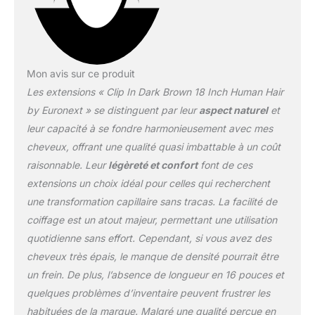
Mon avis sur ce produit
Les extensions « Clip In Dark Brown 18 Inch Human Hair
by Euronext » se distinguent par leur
aspect naturel
et
leur capacité à se fondre harmonieusement avec mes
cheveux, offrant une qualité quasi imbattable à un coût
raisonnable. Leur
légèreté et confort
font de ces
extensions un choix idéal pour celles qui recherchent
une transformation capillaire sans tracas. La facilité de
coiffage est un atout majeur, permettant une utilisation
quotidienne sans effort. Cependant, si vous avez des
cheveux très épais, le manque de densité pourrait être
un frein. De plus, l’absence de longueur en 16 pouces et
quelques problèmes d’inventaire peuvent frustrer les
habituées de la marque. Malgré une qualité perçue en