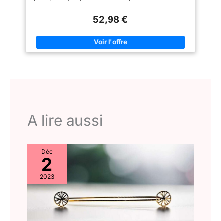
d'attendre un an de plus pour
Le ruban WENNALIFE dans les
méthode au crochet permet un gain de temps considérable
obtenir la longueur instantanée.
extensions de cheveux est
pour un résultat léger et naturel. 【STYLE PROTECTEUR
Vous avez deux options de
composé d'un ruban invisible à
52,98 €
POLYVALENT】 Que ce soit pour le quotidien, une soirée, un
longueur: 8 pouces. Note: la
haute résistance.
mariage ou un événement professionnel, ces extensions
longueur spécifiée est mesurée
Hypoallergénique, docile et
s'adaptent à toutes les occasions. Elles s'intègrent
lorsque les cheveux sont
imperméable. Le ruban adhésif
parfaitement pour offrir une coiffure protectrice élégante.
redressés. Montrez votre
double face sera plus résistant
【VÉRITABLES CHEVEUX HUMAINS BURMESE CURLY】
beauté naturelle - faites vos
après un chauffage modéré. Le
Fabriquées à 100% en cheveux humains, ces extensions
cheveux longs, épais et beaux
ruban peut durer jusqu'à 4 à 6
arborent une magnifique texture bouclée birmane. Vous avez
avec notre capillaire africain
semaines et est facile à
une liberté créative totale : elles peuvent être teintes,
doux et moelleux. Vous pouvez
appliquer ou à enlever sans
décolorées ou permanentées. 【PLUSIEURS LONGUEURS ET
l'utiliser pour tourner et
blesser vos propres cheveux.
KIT COMPLET】 Disponibles de 16 à 24 pouces et en
verrouiller pour maintenir
Nos extensions de cheveux
plusieurs coloris (1B#, 4#, 27#, T30#). Chaque ensemble est
l'attrait intemporel, créer un look
peuvent être utilisées pendant 3
livré avec un bonnet (net cap) et des accessoires d'entretien
classique élégant et moelleux
à 4 mois avec des soins
(2pcs-50g ou 6pcs-150g). 【BOUCLES DURABLES ET
de style updo, et plus encore!
appropriés. 【Conseils sur la
A lire aussi
ENTRETIEN FACILE】 Grâce à une technique de finition unique,
chaleur】Nous aimons tous nos
la courbure des mèches reste intacte et durable. Ce motif de
extensions de cheveux et
boucles naturelles nécessite un entretien quotidien minimal
souhaitons qu'elles durent le
pour un aspect réaliste.
plus longtemps possible. Pour
s'assurer qu'elles durent, nous
Déc
recommandons de les garder
2
hydratées en utilisant un
revitalisant profond, etc.
2023
N'oubliez pas que les
extensions de cheveux ont une
durée de vie naturelle et qu'il
est donc normal qu'elles
s'assèchent avec le temps. Si
vous remarquez que cela se