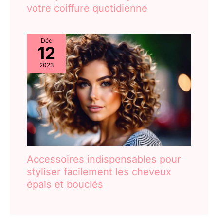
votre coiffure quotidienne
Déc
12
2023
Accessoires indispensables pour
styliser facilement les cheveux
épais et bouclés