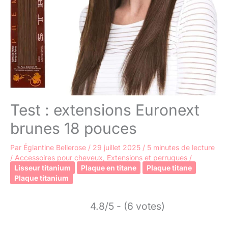
Test : extensions Euronext
brunes 18 pouces
Par
Églantine Bellerose
/
29 juillet 2025
/
5 minutes de lecture
/
Accessoires pour cheveux
,
Extensions et perruques
/
Lisseur titanium
Plaque en titane
Plaque titane
Plaque titanium
4.8/5 - (6 votes)