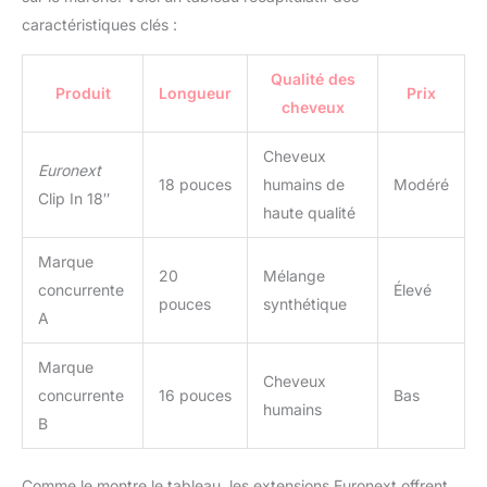
caractéristiques clés :
Qualité des
Produit
Longueur
Prix
cheveux
Cheveux
Euronext
18 pouces
humains de
Modéré
Clip In 18″
haute qualité
Marque
20
Mélange
concurrente
Élevé
pouces
synthétique
A
Marque
Cheveux
concurrente
16 pouces
Bas
humains
B
Comme le montre le tableau, les extensions Euronext offrent