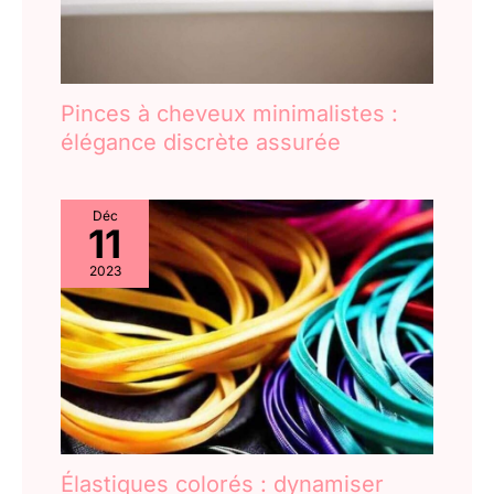
produit, il est peut-être temps
de les remplacer pour
préserver la beauté de vos
cheveux.
Pinces à cheveux minimalistes :
élégance discrète assurée
Déc
11
2023
Élastiques colorés : dynamiser