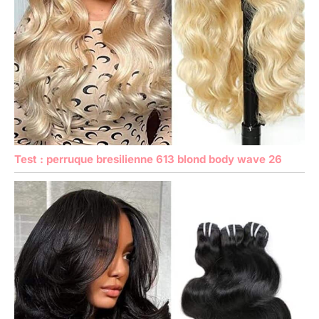
Test : perruque bresilienne 613 blond body wave 26