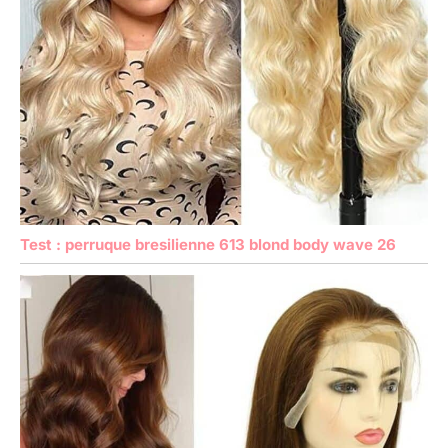
Test : perruque bresilienne 613 blond body wave 26