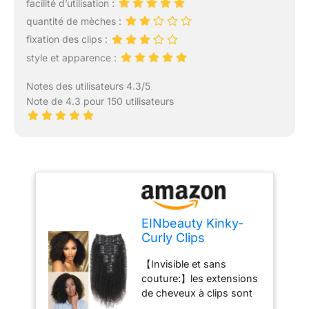
facilité d’utilisation :
quantité de mèches :
fixation des clips :
style et apparence :
Notes des utilisateurs 4.3/5
Note de 4.3 pour 150 utilisateurs
EINbeauty Kinky-
Curly Clips
Extension a Clip
【Invisible et sans
Cheveux Naturel
couture:】les extensions
240g-16pcs
de cheveux à clips sont
Invisibles à Clip
invisibles et sans couture