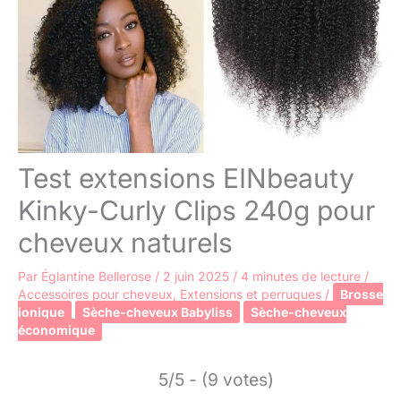
Test extensions EINbeauty
Kinky-Curly Clips 240g pour
cheveux naturels
Par
Églantine Bellerose
/
2 juin 2025
/
4 minutes de lecture
/
Accessoires pour cheveux
,
Extensions et perruques
/
Brosse
ionique
Sèche-cheveux Babyliss
Sèche-cheveux
économique
5/5 - (9 votes)