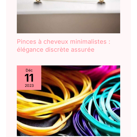
cheveux des femmes
noires, la qualité des
cheveux, etc. pour aider
les femmes noires à
découvrir et à montrer
leur beauté.
Pinces à cheveux minimalistes :
élégance discrète assurée
Déc
11
2023