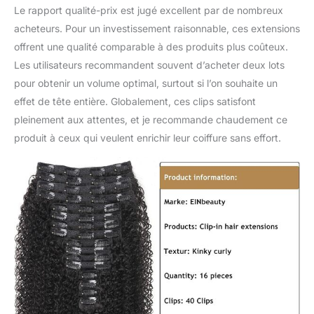
Le rapport qualité-prix est jugé excellent par de nombreux
ou d'anxiété si vous êtes
en retard pour un
acheteurs. Pour un investissement raisonnable, ces extensions
événement imprévu.
offrent une qualité comparable à des produits plus coûteux.
Vous pouvez même faire
Les utilisateurs recommandent souvent d’acheter deux lots
impression lors d'une
pour obtenir un volume optimal, surtout si l’on souhaite un
rapide pause aux
effet de tête entière. Globalement, ces clips satisfont
toilettes. 【Pour les
femmes noires:】Ce
pleinement aux attentes, et je recommande chaudement ce
produit est spécialement
produit à ceux qui veulent enrichir leur coiffure sans effort.
conçu pour les femmes
noires. Il combine les
caractéristiques des
cheveux des femmes
noires, la qualité des
cheveux, etc. pour aider
les femmes noires à
découvrir et à montrer
leur beauté.