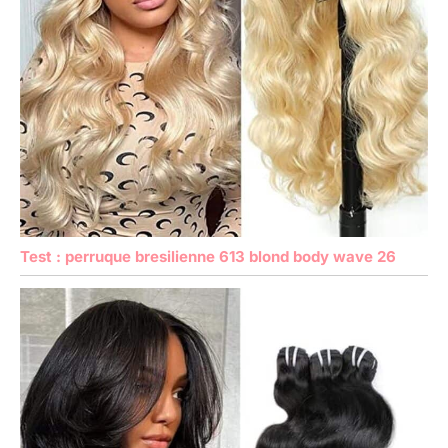
Test : perruque bresilienne 613 blond body wave 26