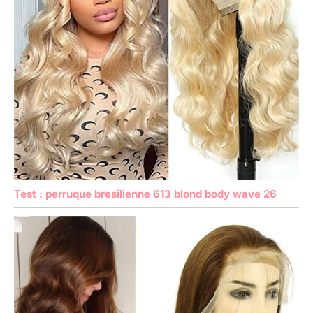
Test : perruque bresilienne 613 blond body wave 26