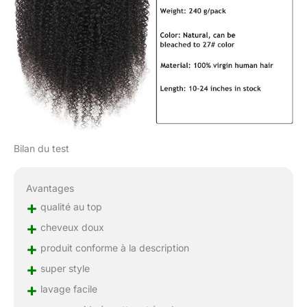
Bilan du test
Avantages
+
qualité au top
+
cheveux doux
+
produit conforme à la description
+
super style
+
lavage facile