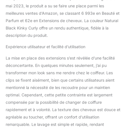
naturels, sans nœuds ni
mai 2023, le produit a su se faire une place parmi les
chute. Surprenez les
meilleures ventes d’Amazon, se classant 6 993e en Beauté et
gens avec vos cheveux
Parfum et 62e en Extensions de cheveux. La couleur Natural
pleins et volumineux.
Bien sûr, les extensions à
Black Kinky Curly offre un rendu authentique, fidèle à la
clips peuvent être
description du produit.
décolorées jusqu'à la
teinte 27#. 【Achat et
Expérience utilisateur et facilité d’utilisation
Valeur réunis 】:Chaque
minute investie devrait
La mise en place des extensions s’est révélée d’une facilité
apporter un bénéfice
déconcertante. En quelques minutes seulement, j’ai pu
maximal. Nos extensions
transformer mon look sans me rendre chez le coiffeur. Les
capillaires Clip-In sont un
clips se fixent aisément, bien que certains utilisateurs aient
investissement dans la
beauté, la qualité et
mentionné la nécessité de les recoudre pour un maintien
l'authenticité. Chaque
optimal. Cependant, cette petite contrainte est largement
euro est investi
compensée par la possibilité de changer de coiffure
précisément pour une
rapidement et à volonté. La texture des cheveux est douce et
expérience de mode
unique et un rapport
agréable au toucher, offrant un confort d’utilisation
qualité-prix imbattable.
remarquable. Le lavage est simple et rapide, rendant