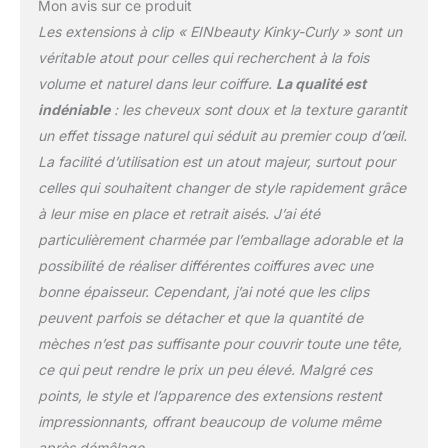
Mon avis sur ce produit
Bien sûr, les extensions à
Les extensions à clip « EINbeauty Kinky-Curly » sont un
clips peuvent être
décolorées jusqu'à la
véritable atout pour celles qui recherchent à la fois
teinte 27#. 【Achat et
volume et naturel dans leur coiffure.
La qualité est
Valeur réunis 】:Chaque
indéniable
: les cheveux sont doux et la texture garantit
minute investie devrait
un effet tissage naturel qui séduit au premier coup d’œil.
apporter un bénéfice
maximal. Nos extensions
La facilité d’utilisation est un atout majeur, surtout pour
capillaires Clip-In sont un
celles qui souhaitent changer de style rapidement grâce
investissement dans la
à leur mise en place et retrait aisés. J’ai été
beauté, la qualité et
particulièrement charmée par l’emballage adorable et la
l'authenticité. Chaque
euro est investi
possibilité de réaliser différentes coiffures avec une
précisément pour une
bonne épaisseur. Cependant, j’ai noté que les clips
expérience de mode
peuvent parfois se détacher et que la quantité de
unique et un rapport
mèches n’est pas suffisante pour couvrir toute une tête,
qualité-prix imbattable.
Chaque mèche de
ce qui peut rendre le prix un peu élevé. Malgré ces
cheveux est un point clé
points, le style et l’apparence des extensions restent
dans votre voyage vers
impressionnants, offrant beaucoup de volume même
la beauté. Choisissez-
après démêlage.