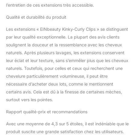
Chaque mèche de
l’entretien de ces extensions très accessible.
cheveux est un point clé
dans votre voyage vers
Qualité et durabilité du produit
la beauté. Choisissez-
nous pour un
Les extensions « EINbeauty Kinky-Curly Clips » se distinguent
investissement judicieux.
par leur qualité exceptionnelle. La plupart des avis clients
【Rapide et pratique:】
soulignent la douceur et la ressemblance avec les cheveux
Plus besoin de rendre
visite à un coiffeur à
naturels. Après plusieurs lavages, les extensions conservent
l'avance pour votre
leur éclat et leur texture, sans s’emmêler plus que les cheveux
coiffure le jour spécial.
naturels. Toutefois, pour celles et ceux qui recherchent une
Les clips stables avec
chevelure particulièrement volumineuse, il peut être
une couche de
caoutchouc doux
nécessaire d’acheter deux lots, comme le mentionnent
garantissent la
certains avis. Cela est dû à la finesse de certaines mèches,
protection du cuir
surtout vers les pointes.
chevelu et des cheveux.
Les extensions de
Rapport qualité-prix et recommandations
cheveux à clips sont
rapides à mettre, prenant
Avec une moyenne de 4,3 sur 5 étoiles, il est indéniable que le
seulement trois à cinq
produit suscite une grande satisfaction chez les utilisateurs.
minutes. Plus de soucis