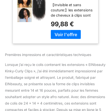
Extension a Clip
【Invisible et sans
Cheveux Naturel
couture:】les extensions
240g-16pcs
de cheveux à clips sont
Invisibles à Clip
invisibles et sans couture
Human Hair Clips
99,88 €
à porter, volumineuses et
ins Perruques Pour
douces. Respectueuses
Femmes Noires Clip
de la peau et insensibles.
Extension Brazilian
Un symbole de
Virgin Cheveux
confiance en soi.
14"+16"
Touchant et charmant.
Premières impressions et caractéristiques techniques
【100% Cheveux
Humains vierges:】Les
Lorsque j’ai reçu le colis contenant les extensions « EINbeauty
extensions à clips
Kinky-Curly Clips », j’ai été immédiatement impressionné par
donnent l'impression
l’emballage soigné et attrayant. Le produit, fabriqué par
d'avoir vos propres
cheveux. La couleur
EINbeauty, se présente sous la forme de clips invisibles
naturelle des cheveux
mesurant entre 14 et 16 pouces, parfaits pour les femmes
noirs les fait ressembler à
souhaitant adopter un style afro naturel. Avec des dimensions
vos propres cheveux,
de colis de 24 x 14 x 4 centimètres, ces extensions sont
doux comme vos
propres cheveux
compactes et faciles à stocker. Depuis sa mise en ligne le 5