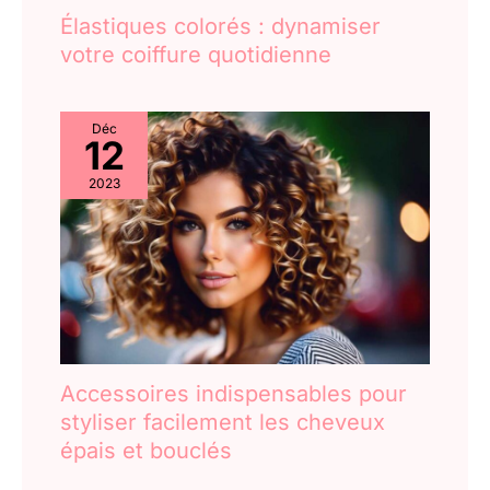
Élastiques colorés : dynamiser
votre coiffure quotidienne
Déc
12
2023
Accessoires indispensables pour
styliser facilement les cheveux
épais et bouclés