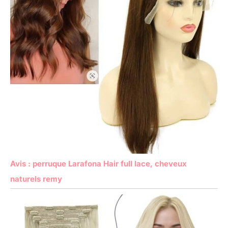
Avis : perruque Larafona Hair full lace, cheveux
naturels remy