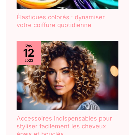
Élastiques colorés : dynamiser
votre coiffure quotidienne
Déc
12
2023
Accessoires indispensables pour
styliser facilement les cheveux
épais et bouclés