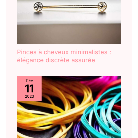
couleurs, des tons unis aux dégradés tendance (Ombre,
durée de vie naturelle et qu'il
Highlight, Balayage)
est donc normal qu'elles
s'assèchent avec le temps. Si
vous remarquez que cela se
produit, il est peut-être temps
de les remplacer pour
préserver la beauté de vos
cheveux.
Pinces à cheveux minimalistes :
élégance discrète assurée
Déc
11
2023