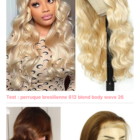
Test : perruque bresilienne 613 blond body wave 26