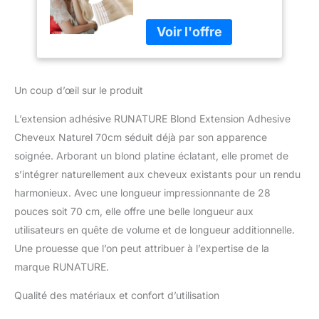
Adhesive Blond
Platine #60 28
Pouces/70cm
Extension Tape
Cheveux Humain
Blond Adhesive
Un coup d’œil sur le produit
Extension Cheveux
Naturel Lisse Tape
L’extension adhésive RUNATURE Blond Extension Adhesive
Extension Skin Weft
Cheveux Naturel 70cm séduit déjà par son apparence
20 Pièces/50g, 50.0
soignée. Arborant un blond platine éclatant, elle promet de
gramme
s’intégrer naturellement aux cheveux existants pour un rendu
harmonieux. Avec une longueur impressionnante de 28
pouces soit 70 cm, elle offre une belle longueur aux
utilisateurs en quête de volume et de longueur additionnelle.
Une prouesse que l’on peut attribuer à l’expertise de la
marque RUNATURE.
Qualité des matériaux et confort d’utilisation