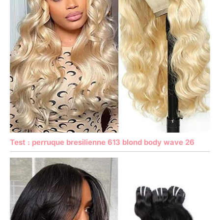
Test : perruque bresilienne 613 blond body wave 26