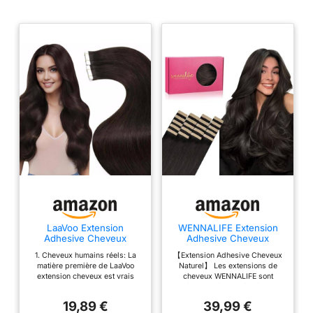
Extension Cheveux
Naturel Lisse Tape
Extension Skin Weft
20 Pièces/50g, 50.0
gramme
LaaVoo Extension
WENNALIFE Extension
Adhesive Cheveux
Adhesive Cheveux
Naturel – Brun Foncé –
Naturel, 20pcs 35cm 50g
1. Cheveux humains réels: La
【Extension Adhesive Cheveux
Humains – Discret et
Brun Foncé Extension
matière première de LaaVoo
Naturel】 Les extensions de
Naturel pour Voyage –
Cheveux Naturel Adhésif
extension cheveux est vrais
cheveux WENNALIFE sont
30cm 20pcs 30g – Lisse
Colored Remy Tape in
cheveux humains, ne sont pas
entièrement fabriquées à partir
– Idéal Cheveux Courts –
Hair Extensions
mélangés avec d'autres
de cheveux humains remy. Les
Tient Parfaitement – #2
19,89 €
39,99 €
matériaux; Vous pouvez faire le
cheveux remy peuvent rester