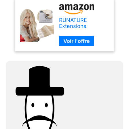
RUNATURE
Extensions
Adhesive Blond
Platine #60 28
Pouces/70cm
Extension Tape
Cheveux Humain
Blond Adhesive
Extension Cheveux
Naturel Lisse Tape
Extension Skin Weft
20 Pièces/50g, 50.0
gramme