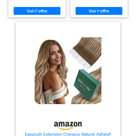
style avec une barre de
ultra-doux, brillants, soyeux et
cheveux bouclés; Vous pouvez
sans enchevêtrement tout au
teindre les couleurs claires à
long de leur vie. C'est la raison
foncées avec une teinture
pour laquelle le ruban adhésif
capillaire 2. Spécifications:
Wennife dans les extensions de
chaque produit contient 20
cheveux humains est si naturel
cheveux; La longueur varie de
et plus confortable.
25 - 75 cm; Le poids varie de
【Spécifications des Extensions
30 - 65 g; Selon la longueur,
de Cheveux Adhésives】
plus les cheveux sont longs,
Spécifications des extension
plus ils sont fins 3. Temps
adhesive cheveux naturel:
d'utilisation: utilisez la colle
3.8cm de largeur, 20 pièces,
blanche américaine, pas facile
50g par paquet, 35-60cm
à peler; Fournir une colle de
disponibles. Nous
remplacement; Peut être utilisé
recommandons 3-4 packs si
pendant 4 - 8 semaines selon
vous voulez une tête pleine de
l'entretien des cheveux 4. Soins
cheveux plus pleins.
quotidiens: utilisez un
【Correspondance des
shampooing doux; Séchage
couleurs】- Brun Foncé. Une
naturel après lavage; Parce que
combinaison de sous-tons
l'extension cheveux n'absorbe
chauds et froids s'associe à
pas les nutriments par les
cette riche teinte de brun
racines, il est nécessaire
moyen. Nous vous suggérons
d'utiliser un revitalisant ou une
de choisir la couleur à partir
huile capillaire pour prendre
des cheveux de votre propre
soin de vos cheveux 5.
racine (Il peut y avoir des
Différence de couleur: toutes
différences de couleur en
les expositions de cheveux
raison de différents écrans). Si
d'LaaVoo extension cheveux
vous avez des difficultés à
Easyouth Extension Cheveux Naturel Adhésif
naturel sont prises par nous -
choisir, n'hésitez pas à nous