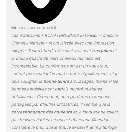
Mon avis sur ce produit
Les extensions « RUNATURE Blond Extension Adhesive
Cheveux Naturel » m’ont laissée avec une impression
mitigée. Tout d’abord, elles sont vraiment
très jolies
et
la douce qualité de leurs cheveux humains est
incontestable. Le confort de port est un vrai atout,
surtout pour quelqu’un qui les porte régulièrement, et je
dois souligner la
bonne tenue
aux lavages, même si les
bandes adhésives ont parfois montré quelques
défaillances. Cependant, au regard des expériences
partagées par d’autres utilisatrices, il semble que la
correspondance des couleurs
et la longueur ne soient
pas toujours fidèles, ce qui est décevant. Quand je
considère le prix, que je trouve excessif, je m’interroge