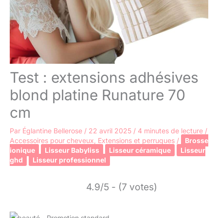
Test : extensions adhésives
blond platine Runature 70
cm
Par
Églantine Bellerose
/
22 avril 2025
/
4 minutes de lecture
/
Accessoires pour cheveux
,
Extensions et perruques
/
Brosse
ionique
Lisseur Babyliss
Lisseur céramique
Lisseur
ghd
Lisseur professionnel
4.9/5 - (7 votes)