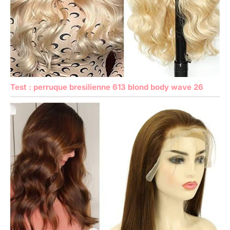
Test : perruque bresilienne 613 blond body wave 26