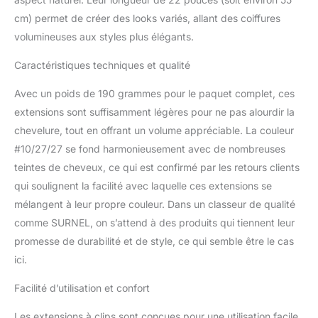
souhaitez un effet rallongé,
nous vous conseillons
cm) permet de créer des looks variés, allant des coiffures
d'utiliser un pack de deux
volumineuses aux styles plus élégants.
pour le compléter 3.Warm
tipps: Les extensions de
Caractéristiques techniques et qualité
cheveux ont une durée de
vie naturelle tout comme
Avec un poids de 190 grammes pour le paquet complet, ces
nos propres cheveux, il est
extensions sont suffisamment légères pour ne pas alourdir la
donc normal qu'elles se
chevelure, tout en offrant un volume appréciable. La couleur
dessèchent avec le temps.
#10/27/27 se fond harmonieusement avec de nombreuses
Nous recommandons des
traitements bimensuels
teintes de cheveux, ce qui est confirmé par les retours clients
4.Durabilité: Extension Clip
qui soulignent la facilité avec laquelle ces extensions se
Cheveux Humain peut être
mélangent à leur propre couleur. Dans un classeur de qualité
installé et retiré librement, il
comme SURNEL, on s’attend à des produits qui tiennent leur
n'est donc pas nécessaire
de les laver fréquemment.
promesse de durabilité et de style, ce qui semble être le cas
Avec des soins réguliers, la
ici.
durée de vie est plus
longue que les autres
Facilité d’utilisation et confort
types d'extensions de
cheveux 5.Soins des
Les extensions à clips sont conçues pour une utilisation facile