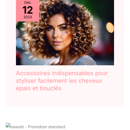
Déc
12
2023
Accessoires indispensables pour
styliser facilement les cheveux
épais et bouclés