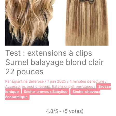
Test : extensions à clips
Surnel balayage blond clair
22 pouces
Par
Églantine Bellerose
/
7 juin 2025
/
4 minutes de lecture
/
Accessoires pour cheveux
,
Extensions et perruques
/
Brosse
ionique
Sèche-cheveux Babyliss
Sèche-cheveux
économique
4.8/5 - (5 votes)