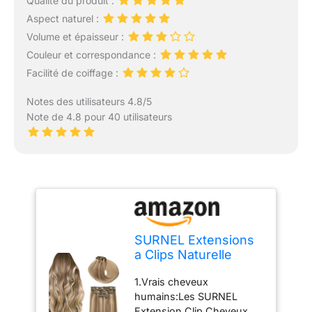
Qualité du produit :
Aspect naturel :
Volume et épaisseur :
Couleur et correspondance :
Facilité de coiffage :
Notes des utilisateurs 4.8/5
Note de 4.8 pour 40 utilisateurs
SURNEL Extensions
a Clips Naturelle
Balayage Vrai Blond
1.Vrais cheveux
Clair Fading to Ash
humains:Les SURNEL
Blonde Remy Double
Extension Clip Cheveux