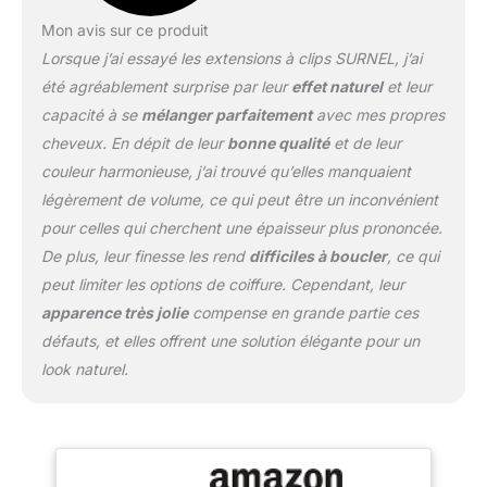
cheveux ont une durée de
Mon avis sur ce produit
vie naturelle tout comme
Lorsque j’ai essayé les extensions à clips SURNEL, j’ai
nos propres cheveux, il est
donc normal qu'elles se
été agréablement surprise par leur
effet naturel
et leur
dessèchent avec le temps.
capacité à se
mélanger parfaitement
avec mes propres
Nous recommandons des
cheveux. En dépit de leur
bonne qualité
et de leur
traitements bimensuels
couleur harmonieuse, j’ai trouvé qu’elles manquaient
4.Durabilité: Extension Clip
Cheveux Humain peut être
légèrement de volume, ce qui peut être un inconvénient
installé et retiré librement, il
pour celles qui cherchent une épaisseur plus prononcée.
n'est donc pas nécessaire
De plus, leur finesse les rend
difficiles à boucler
, ce qui
de les laver fréquemment.
peut limiter les options de coiffure. Cependant, leur
Avec des soins réguliers, la
durée de vie est plus
apparence très jolie
compense en grande partie ces
longue que les autres
défauts, et elles offrent une solution élégante pour un
types d'extensions de
look naturel.
cheveux 5.Soins des
cheveux humains: Pour un
styling chauffé, gardez-le
en dessous de 250 ° F.
Lavez-le avec un