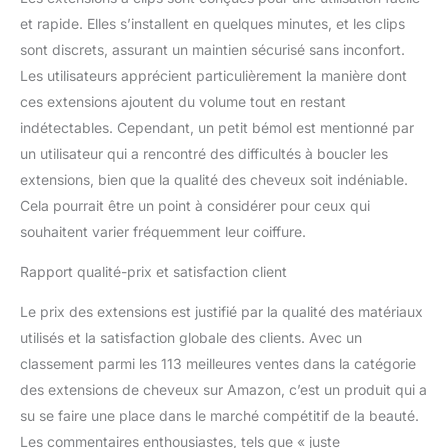
cheveux humains: Pour un
et rapide. Elles s’installent en quelques minutes, et les clips
styling chauffé, gardez-le
sont discrets, assurant un maintien sécurisé sans inconfort.
en dessous de 250 ° F.
Les utilisateurs apprécient particulièrement la manière dont
Lavez-le avec un
shampooing doux et un
ces extensions ajoutent du volume tout en restant
conditionneur dans de
indétectables. Cependant, un petit bémol est mentionné par
l'eau chaude. Utilisez des
un utilisateur qui a rencontré des difficultés à boucler les
paramètres à basse
extensions, bien que la qualité des cheveux soit indéniable.
température pour sécher
par souffle ou à l'air
Cela pourrait être un point à considérer pour ceux qui
naturellement
souhaitent varier fréquemment leur coiffure.
Rapport qualité-prix et satisfaction client
Le prix des extensions est justifié par la qualité des matériaux
utilisés et la satisfaction globale des clients. Avec un
classement parmi les 113 meilleures ventes dans la catégorie
des extensions de cheveux sur Amazon, c’est un produit qui a
su se faire une place dans le marché compétitif de la beauté.
Les commentaires enthousiastes, tels que « juste