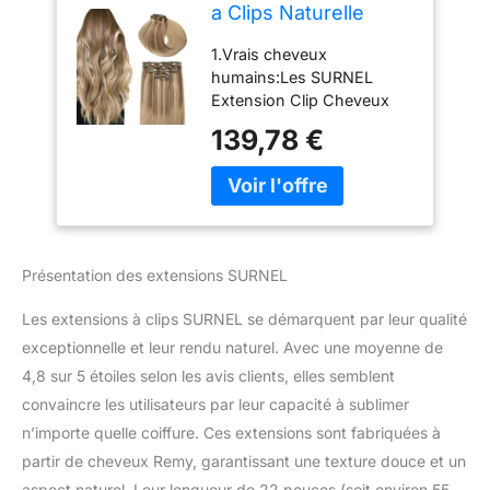
a Clips Naturelle
Balayage Vrai Blond
1.Vrais cheveux
Clair Fading to Ash
humains:Les SURNEL
Blonde Remy Double
Extension Clip Cheveux
Trame 22
Naturel sont composées à
Pouces/55cm Tête
139,78 €
de vrais cheveux
Pleine Clip Extension
humains,Doux comme tes
Cheveux Remy
cheveux naturels. Pas
6pcs/120g(#10/27/27
d'enchevêtrement, pas de
-22")
chute. Peut être remodelé,
redressé et bouclé
Présentation des extensions SURNEL
2.Spécifications:SURNEL
xtension cheveux naturel
Les extensions à clips SURNEL se démarquent par leur qualité
clip poids : 140 g (14
exceptionnelle et leur rendu naturel. Avec une moyenne de
pouces- 16 pouces), 160 g
4,8 sur 5 étoiles selon les avis clients, elles semblent
(18 pouces- 22 pouces); Si
vous avez les cheveux
convaincre les utilisateurs par leur capacité à sublimer
épais, un paquet peut faire
n’importe quelle coiffure. Ces extensions sont fabriquées à
une tête pleine; Si vous
partir de cheveux Remy, garantissant une texture douce et un
avez les cheveux fins ou
aspect naturel. Leur longueur de 22 pouces (soit environ 55