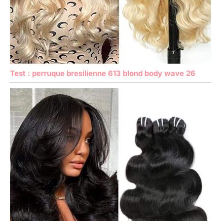
Test : perruque bresilienne 613 blond body wave 26