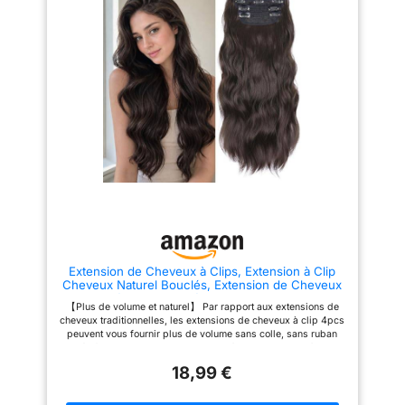
pour toute la tête] : cette
extensions de cheveux à clips :
postiche bouclée présente une
nos extensions de cheveux à
types d'extensions de
conception préfabriquée en
clips offrent de nombreux
cheveux 5.Soins des
cinq parties qui crée sans effort
avantages. Avec leur design à
cheveux humains: Pour un
un volume dimensionnel et une
clipser facile et sécurisé, vous
longueur instantanée tout en
pouvez obtenir instantanément
styling chauffé, gardez-le
apportant de la densité. Elle
une longueur et un volume sans
en dessous de 250 ° F.
convient particulièrement aux
avoir besoin de colle ou de
personnes ayant des cheveux
ruban adhésif. Ils ne causeront
Lavez-le avec un
clairsemés ou des coiffures
pas de dommages à vos
shampooing doux et un
courtes et n'endommage pas
cheveux naturels ou votre cuir
conditionneur dans de
vos cheveux naturels. Il
chevelu et ont une perte
s'adapte à la densité de vos
minimale de cheveux. En outre,
l'eau chaude. Utilisez des
cheveux et à vos besoins en
les extensions peuvent être
paramètres à basse
matière de coiffure (coupez-le
coupées, permanentées et
ou tressez-le). [Conception
lavées, offrant une polyvalence
température pour sécher
respectueuse des cheveux] :
et des options de
par souffle ou à l'air
nos extensions de cheveux à
personnalisation. Options de
naturellement
clip sont dotées d'un matériau
coiffure polyvalentes :
intérieur solidement cousu qui
transformez votre coiffure sans
Extension de Cheveux à Clips, Extension à Clip
empêche efficacement les
effort avec nos extensions de
Cheveux Naturel Bouclés, Extension de Cheveux
nœuds et la chute des cheveux.
cheveux à clipser. Que vous
Synthétiques Bouclés, Extension Cheveux
Aucune colle ni aucun appareil
souhaitiez ajouter de la
【Plus de volume et naturel】 Par rapport aux extensions de
Naturels à Clips (Noir Marron, 11 Clips)
de coiffage à chaud ne sont
longueur, du volume ou créer
cheveux traditionnelles, les extensions de cheveux à clip 4pcs
nécessaires pour les fixer. Les
des reflets éclatants, ces
peuvent vous fournir plus de volume sans colle, sans ruban
clips sûrs et flexibles tiennent
extensions sont parfaites.
adhésif, ne causant aucun dommage à vos cheveux et à votre
bien en place sans tirer sur le
Expérimentez avec différentes
cuir chevelu. Les extensions à clip vigoureuses sont
cuir chevelu ni endommager les
couleurs et textures pour obtenir
18,99 €
fabriquées avec des fibres synthétiques mais ont l'air
cheveux naturels. Cela garantit
le look souhaité, du subtil au
complètement naturelles comme réelles. Vous pouvez tailler et
des cheveux sains tout en
spectaculaire. La fonction clip
remodeler votre coiffure en fonction de votre propre longueur