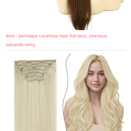
Avis : perruque Larafona Hair full lace, cheveux
naturels remy