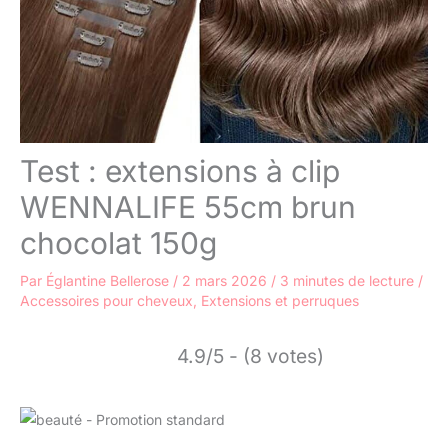
Test : extensions à clip
WENNALIFE 55cm brun
chocolat 150g
Par
Églantine Bellerose
/
2 mars 2026
/
3 minutes de lecture
/
Accessoires pour cheveux
,
Extensions et perruques
4.9/5 - (8 votes)