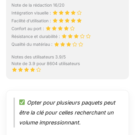
Toutefois, il est
Note de la rédaction 16/20
important de noter que
Intégration visuelle :
de légères variations de
couleur peuvent se
Facilité d’utilisation :
produire en raison des
Confort au port :
différences d'affichage
Résistance et durabilité :
et de luminosité. Nous
Qualité du matériau :
comprenons vos
préoccupations et
Notes des utilisateurs 3.9/5
sommes là pour vous
Note de 3.9 pour 8604 utilisateurs
aider. N'hésitez pas à
nous contacter à tout
moment si vous avez
des doutes ou des
questions. Notre
équipe est disponible
Opter pour plusieurs paquets peut
pour vous fournir un
service de qualité.
être la clé pour celles recherchant un
volume impressionnant.