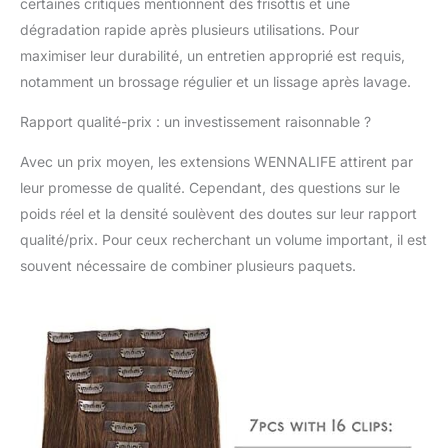
certaines critiques mentionnent des frisottis et une
extrêmement
confortables. Elles se
dégradation rapide après plusieurs utilisations. Pour
fixent sans causer
maximiser leur durabilité, un entretien approprié est requis,
d'inconfort ni
notamment un brossage régulier et un lissage après lavage.
d'irritation du cuir
chevelu, vous
Rapport qualité-prix : un investissement raisonnable ?
permettant de les
porter tout au long de
Avec un prix moyen, les extensions WENNALIFE attirent par
la journée. 【Durabilité
leur promesse de qualité. Cependant, des questions sur le
et Facilité
poids réel et la densité soulèvent des doutes sur leur rapport
d'Utilisation】Les
extensions à clip sans
qualité/prix. Pour ceux recherchant un volume important, il est
couture de
souvent nécessaire de combiner plusieurs paquets.
WENNALIFE sont
conçues pour être
durables et faciles à
utiliser. Grâce à leur
construction solide,
elles résistent aux
manipulations
fréquentes et
conservent leur