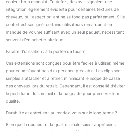
couleur brun chocolat. Toutefois, des avis signalent une
boucler, permanenter
intégration légèrement évidente pour certaines textures de
ou colorer votre
extensions à clip sans
cheveux, où l’aspect brillant ne se fond pas parfaitement. Si le
couture comme vos
confort est souligné, certains utilisateurs remarquent un
propres cheveux.
manque de volume suffisant avec un seul paquet, nécessitant
【Pourquoi Extensions
souvent d’en acheter plusieurs.
à Clip Sans Couture】
Extensions à clip sans
Facilité d’utilisation : à la portée de tous ?
couture sont conçues
avec une base mince
Ces extensions sont conçues pour être faciles à utiliser, même
en silicone qui se fond
pour ceux n’ayant pas d’expérience préalable. Les clips sont
avec vos cheveux
naturels. Elles offrent
simples à attacher et à retirer, minimisant le risque de casse
une transition fluide et
des cheveux lors du retrait. Cependant, il est conseillé d’éviter
sans démarcation
le port durant le sommeil et la baignade pour préserver leur
visible, ce qui donne un
qualité.
aspect très naturel.
Grâce à la base en
Durabilité et entretien : au rendez-vous sur le long terme ?
silicone souple et
légère, cette extension
Bien que la douceur et la qualité initiale soient appréciées,
cheveux naturel sont