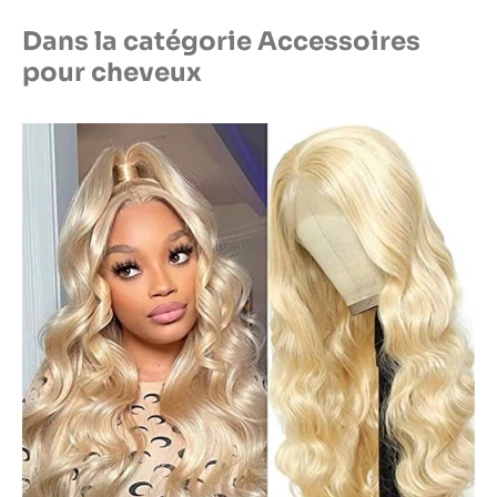
questions. Notre
Dans la catégorie Accessoires
équipe est disponible
pour vous fournir un
pour cheveux
service de qualité.