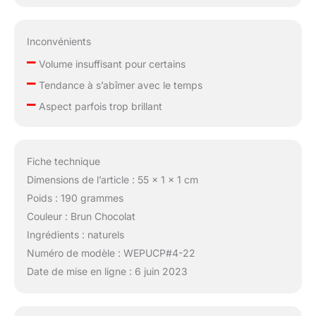
poids : 130g pour 35 à
45 cm, et 150g pour 50
à 55 cm. Chaque
Inconvénients
paquet contient 7
–
Volume insuffisant pour certains
pièces avec 16 clips,
–
offrant une épaisseur
Tendance à s’abîmer avec le temps
uniforme de haut en
–
Aspect parfois trop brillant
bas. En général, un
seul paquet est
suffisant pour une tête
normale, mais si vous
Fiche technique
souhaitez une
Dimensions de l’article : 55 x 1 x 1 cm
chevelure plus épaisse,
Poids : 190 grammes
vous pouvez opter
pour 2 paquets.
Couleur : Brun Chocolat
【Conseils de chaleur
Ingrédients : naturels
de WENNALIFE】-
Numéro de modèle : WEPUCP#4-22
Brun Chocolat. Nous
Date de mise en ligne : 6 juin 2023
tenons à souligner que
toutes nos photos
sont prises en direct.