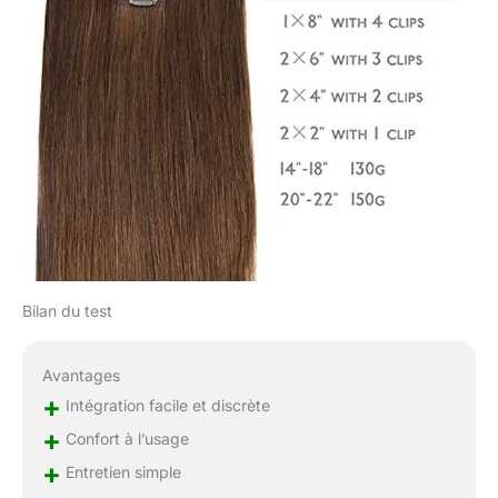
apparence et leur
qualité d'origine sur le
long terme. De plus,
leur système de clips
discret permet une
mise en place et un
retrait rapides et
simples, vous
permettant de changer
de coiffure en un clin
d'œil. 【Spécifications
d’Extension à Clip Sans
Couture】WENNALIFE
Bilan du test
propose une large
gamme de longueurs
pour répondre à vos
Avantages
besoins. Nos
+
Intégration facile et discrète
extensions à clip sans
+
Confort à l’usage
couture sont
disponibles en
+
Entretien simple
différentes options de