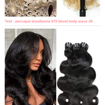
Test : perruque bresilienne 613 blond body wave 26