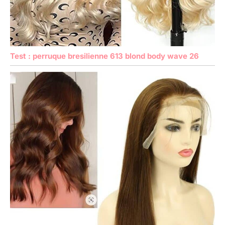
Test : perruque bresilienne 613 blond body wave 26