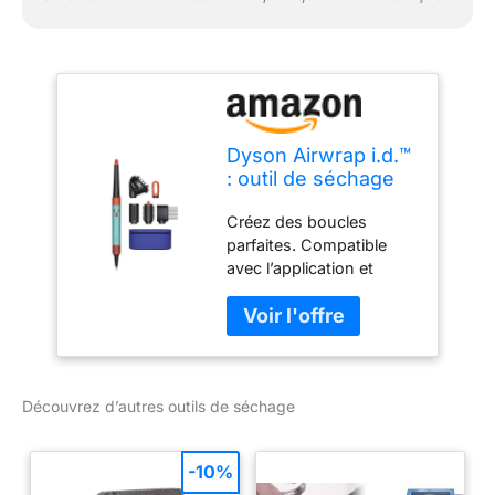
Dyson Airwrap i.d.™
: outil de séchage
séchant – Cheveux
Créez des boucles
bouclés à frisés
parfaites. Compatible
(Patine
avec l’application et
céramique/Topaz)
permet un coiffage
personnalisé en un clic.
Créez un profil de
coiffage personnalisé
pour adapter vos
Découvrez d’autres outils de séchage
réglages de coiffage
Airwrap i.d. Votre Dyson
Airwrap i.d. mémorise
-10%
vos réglages pour