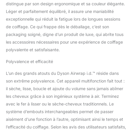
distingue par son design ergonomique et sa couleur élégante.
facile et des boucles
parfaites et homogènes,
Léger et parfaitement équilibré, il assure une maniabilité
à chaque fois. Outil de
exceptionnelle qui réduit la fatigue lors de longues sessions
coiffage polyvalent 6 en
de coiffage. Ce qui frappe dès le déballage, c’est son
1. Séchez, bouclez,
packaging soigné, digne d’un produit de luxe, qui abrite tous
ondulez, sculptez,
les accessoires nécessaires pour une expérience de coiffage
détendez et diffusez
sans dommages
polyvalente et satisfaisante.
thermiques¹. Réglage de
la température Trois
Polyvalence et efficacité
réglages précis de la
chaleur Le bouton d’air
L’un des grands atouts du Dyson Airwrap i.d.™ réside dans
froid désactive
son extrême polyvalence. Cet appareil multifonction fait tout :
instantanément l’élément
il sèche, lisse, boucle et ajoute du volume sans jamais abîmer
chauffant et diffuse un
les cheveux grâce à son ingénieux système à air. Terminez
flux d’air froid pour fixer
avec le fer à lisser ou le sèche-cheveux traditionnels. Le
la coiffure.
système d’embouts interchangeables permet de passer
aisément d’une fonction à l’autre, optimisant ainsi le temps et
l’efficacité du coiffage. Selon les avis des utilisateurs satisfaits,