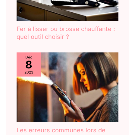
Fer à lisser ou brosse chauffante :
quel outil choisir ?
Déc
8
2023
Les erreurs communes lors de