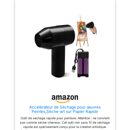
souffleur Jet Dry convient à une
Séchage par chaleur efficace :
large gamme d'applications.
fournit une chaleur uniforme
Utilisez-le pour sécher les
pour sécher les mouvements et
véhicules, les appareils
les composants de la montre
électroniques et les zones
uniformément, atteignant une
difficiles d'accès, ou pour toute
sécheresse optimale en peu de
tâche nécessitant des capacités
temps. Le design en maille
de séchage efficaces et
multi-trous aide à évacuer
puissantes Léger et portable :
efficacement l'excès
conçu pour plus de commodité,
d'humidité. Artisanat de qualité
le souffleur Jet Dry est léger et
supérieure : maille poreuse
portable, ce qui le rend facile à
conçue de manière experte et
transporter et à utiliser dans
durable, avec une structure en
différents endroits. Son design
maille poreuse pour une
compact vous permet de le
élimination efficace de
transporter sans effort, pour les
l'humidité. Un outil fiable pour
professionnels Contrôle de
l'horlogerie professionnelle et la
précision : avec des réglages
réparation de bijoux.
de vitesse réglables, le
Fonctionnement facile et
souffleur Jet Dry offre un
automatique : conçu pour une
contrôle de précision pour une
utilisation pratique avec
variété de tâches. Que vous
fonction d'arrêt automatique à
séchiez des surfaces délicates
l'heure prédéfinie. Excellente
ou que vous réalisiez des
finition qui le rend idéal pour
Accélérateur de Séchage pour œuvres
projets lourds, vous pouvez
les tâches de réparation de
Peintes,Sèche-art sur Papier Rapide
facilement personnaliser le flux
montres et de bijoux. Haute
d'air pour répondre à vos
qualité : pièces de précision
Outil de séchage rapide pour peinture: Attention : ne convient
besoins spécifiques
spécialement conçues pour les
pas comme sèche-cheveux. Cet outil noir sans fil de séchage
Performance à haute vitesse : le
instruments de précision,
rapide est spécialement conçu pour la création artistique.
souffleur Jet Dry fonctionne à
permettant un séchage rapide