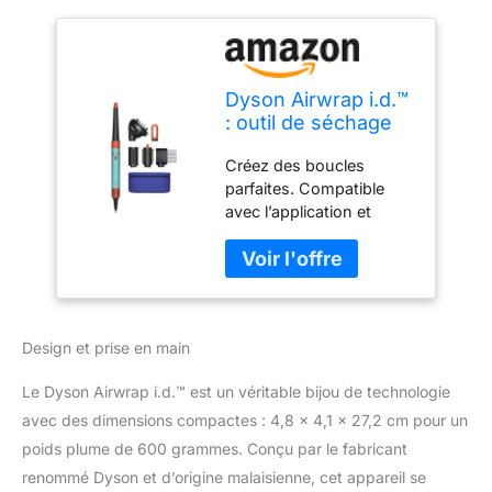
Dyson Airwrap i.d.™
: outil de séchage
séchant – Cheveux
Créez des boucles
bouclés à frisés
parfaites. Compatible
(Patine
avec l’application et
céramique/Topaz)
permet un coiffage
personnalisé en un clic.
Créez un profil de
coiffage personnalisé
pour adapter vos
Design et prise en main
réglages de coiffage
Airwrap i.d. Votre Dyson
Le Dyson Airwrap i.d.™ est un véritable bijou de technologie
Airwrap i.d. mémorise
vos réglages pour
avec des dimensions compactes : 4,8 x 4,1 x 27,2 cm pour un
enrouler, boucler et fixer
poids plume de 600 grammes. Conçu par le fabricant
avec le bouton air froid
renommé Dyson et d’origine malaisienne, cet appareil se
pour un coiffage plus