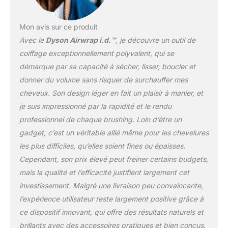
détendez et diffusez
sans dommages
thermiques¹. Réglage de
Mon avis sur ce produit
la température Trois
Avec le
Dyson Airwrap i.d.™
, je découvre un outil de
réglages précis de la
coiffage exceptionnellement polyvalent, qui se
chaleur Le bouton d’air
démarque par sa capacité à sécher, lisser, boucler et
froid désactive
instantanément l’élément
donner du volume sans risquer de surchauffer mes
chauffant et diffuse un
cheveux. Son design léger en fait un plaisir à manier, et
flux d’air froid pour fixer
je suis impressionné par la rapidité et le rendu
la coiffure.
professionnel de chaque brushing. Loin d’être un
gadget, c’est un véritable allié même pour les chevelures
les plus difficiles, qu’elles soient fines ou épaisses.
Cependant, son prix élevé peut freiner certains budgets,
mais la qualité et l’efficacité justifient largement cet
investissement. Malgré une livraison peu convaincante,
l’expérience utilisateur reste largement positive grâce à
ce dispositif innovant, qui offre des résultats naturels et
brillants avec des accessoires pratiques et bien conçus.