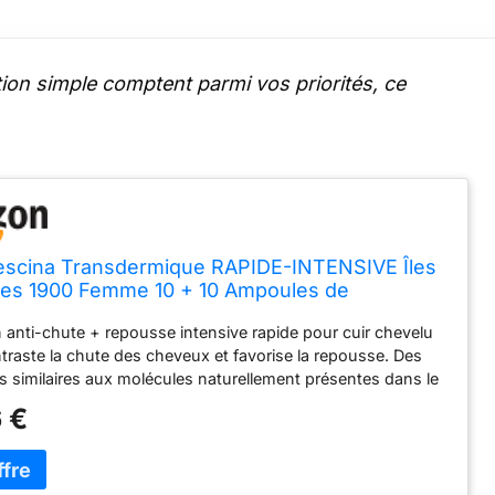
cation simple comptent parmi vos priorités, ce
scina Transdermique RAPIDE-INTENSIVE Îles
aires 1900 Femme 10 + 10 Ampoules de
nt Anti-Chute et Repousse des Cheveux
 anti-chute + repousse intensive rapide pour cuir chevelu
traste la chute des cheveux et favorise la repousse. Des
similaires aux molécules naturellement présentes dans le
illaire stimulent la régénération du cheveu. Formules
 €
s pour hommes et femmes. Dosages disponibles : 1700 -
 Formats disponibles : 10 +10 flacons, équivalent à un mois
nt ; 20 + 20 ampoules, équivalent à deux mois de
 Contrairement aux follicules uniques qui ne sont valables