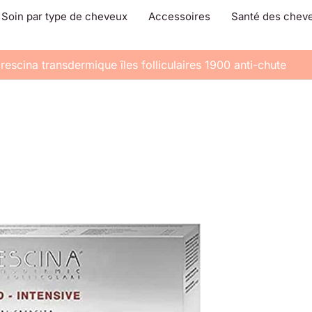
Soin par type de cheveux
Accessoires
Santé des chev
rescina transdermique îles folliculaires 1900 anti-chute