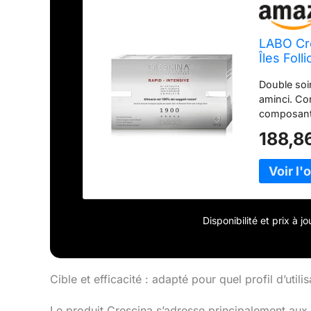
LABO Cr
Îles Fol
Traitem
Double soi
aminci. Co
composants
le système 
188,8
spécifique
1900 - 210
mois de tr
traitement.
que pour un
et leur no
Disponibilité et prix à 
processus 
traitement 
ce système
de tiges s
Cible et efficacité : adapté pour quel profil d’utilis
Traitement
Le produit Crescina s’adresse principalement aux