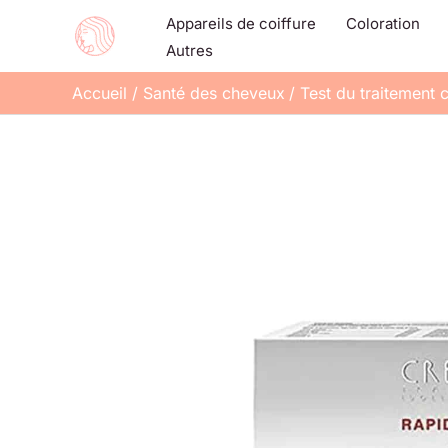
Aller
Appareils de coiffure
Coloration
au
Autres
contenu
Accueil
Santé des cheveux
Test du traitement c