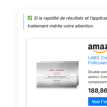
Si la rapidité de résultats et l’appli
traitement mérite votre attention.
LABO Cre
Follicul
Traiteme
Double soin
aminci. Con
composants 
système cap
188,86
spécifique
1900 - 2100
de traiteme
traitement.