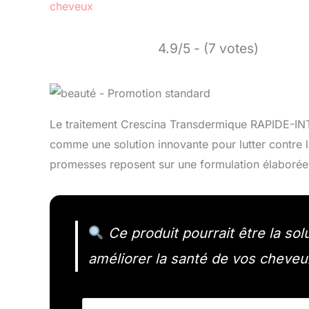
cheveux
4.9/5 - (7 votes)
Le traitement Crescina Transdermique RAPIDE-INT
comme une solution innovante pour lutter contre l
promesses reposent sur une formulation élaborée, 
Ce produit pourrait être la so
améliorer la santé de vos cheveu