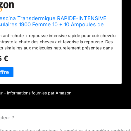
escina Transdermique RAPIDE-INTENSIVE
liculaires 1900 Femme 10 + 10 Ampoules de
ent Anti-Chute et Repousse des Cheveux
n anti-chute + repousse intensive rapide pour cuir chevelu
ntraste la chute des cheveux et favorise la repousse. Des
 similaires aux molécules naturellement présentes dans
capillaire stimulent la régénération du cheveu. Formules
6 €
s pour hommes et femmes. Dosages disponibles : 1700 -
0 Formats disponibles : 10 +10 flacons, équivalent à un
aitement ; 20 + 20 ampoules, équivalent à deux mois de
 Contrairement aux follicules uniques qui ne sont valables
 seul poil, les ÎLES FOLLICULAIRES, selon leur répartition
mbre, peuvent compter deux ou plusieurs poils. Avec le
jour – informations fournies par Amazon
d'amincissement, il est donc essentiel de réserver un
spécifique aux îlots folliculaires adapté à la complexité de
 extrêmement important, en proportion du nombre total
ur le cuir chevelu. Disponibles dans la même gamme :
ateur ?
 de repousse, shampooings, suppléments.
 femmes adultes cherchant à remédier de manière rapide et