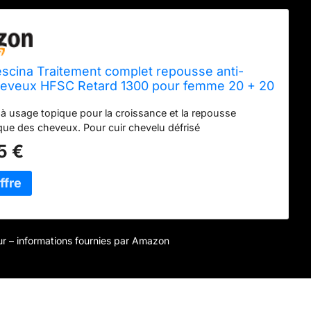
scina Traitement complet repousse anti-
heveux HFSC Retard 1300 pour femme 20 + 20
s
 à usage topique pour la croissance et la repousse
que des cheveux. Pour cuir chevelu défrisé
5 €
jour – informations fournies par Amazon