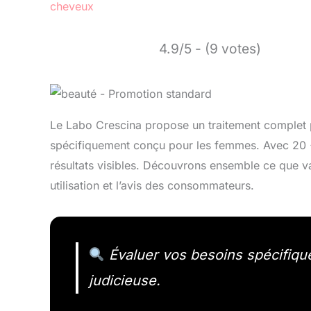
cheveux
4.9/5 - (9 votes)
Le Labo Crescina propose un traitement complet p
spécifiquement conçu pour les femmes. Avec 20 
résultats visibles. Découvrons ensemble ce que va
utilisation et l’avis des consommateurs.
Évaluer vos besoins spécifique
judicieuse.