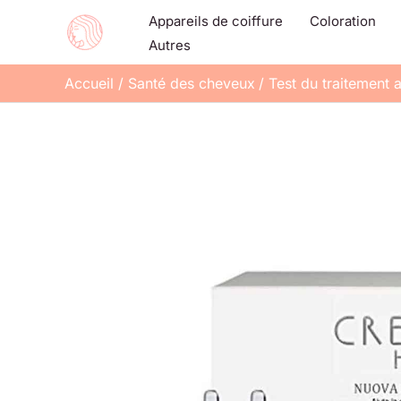
Aller
Appareils de coiffure
Coloration
au
Autres
contenu
Accueil
Santé des cheveux
Test du traitement 