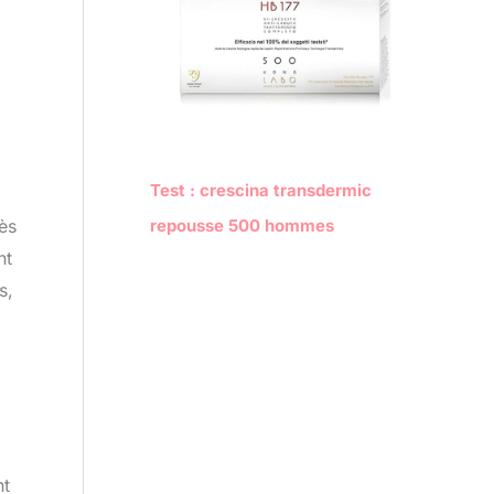
Test : crescina transdermic
ès
repousse 500 hommes
nt
s,
nt