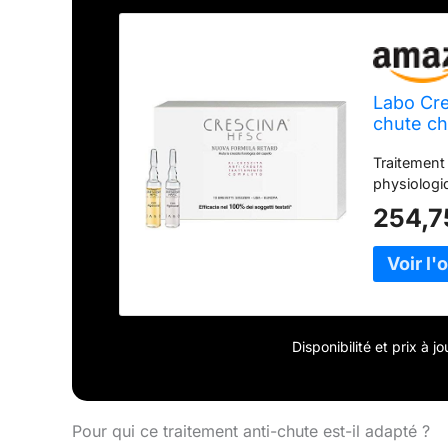
Labo Cre
chute c
ampoule
Traitement
physiologi
254,7
Disponibilité et prix à 
Pour qui ce traitement anti-chute est-il adapté ?