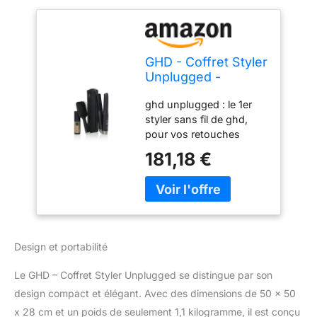
GHD - Coffret Styler
Unplugged -
Lisseur sans fil
ghd unplugged : le 1er
(Noir) +
styler sans fil de ghd,
Accessoires
pour vos retouches
cheveux en complément
181,18 €
de votre lisseur filaire
Technologie Hybrid Co-
Lithium : pour maintenir
de façon continue la
température optimale de
coiffage Des cheveux
Design et portabilité
visiblement plus sains :
ghd unplugged chauffe à
Le GHD – Coffret Styler Unplugged se distingue par son
la température optimale
design compact et élégant. Avec des dimensions de 50 x 50
de coiffage unique de
x 28 cm et un poids de seulement 1,1 kilogramme, il est conçu
185°C pour des résultats