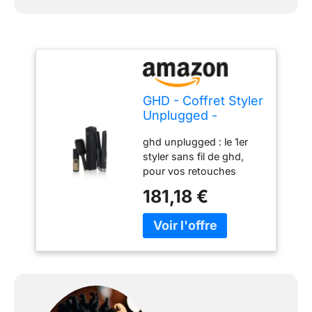
GHD - Coffret Styler
Unplugged -
Lisseur sans fil
ghd unplugged : le 1er
(Noir) +
styler sans fil de ghd,
Accessoires
pour vos retouches
cheveux en complément
181,18 €
de votre lisseur filaire
Technologie Hybrid Co-
Lithium : pour maintenir
de façon continue la
température optimale de
coiffage Des cheveux
visiblement plus sains :
ghd unplugged chauffe à