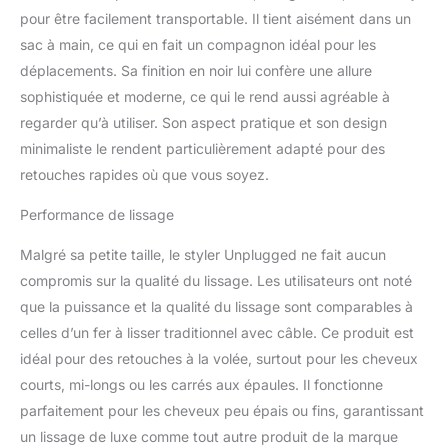
sublimes sans chaleur
pour être facilement transportable. Il tient aisément dans un
extrême Caractéristiques
sac à main, ce qui en fait un compagnon idéal pour les
supplémentaires :
déplacements. Sa finition en noir lui confère une allure
chauffe en 45 secondes
sophistiquée et moderne, ce qui le rend aussi agréable à
- mode veille
automatique si inutilisé
regarder qu’à utiliser. Son aspect pratique et son design
pendant 3 minutes - 2
minimaliste le rendent particulièrement adapté pour des
ans de garantie -
retouches rapides où que vous soyez.
pochette de rangement
thermorésistante - mini
Performance de lissage
brosse plate - mini spray
thermoprotecteur
Malgré sa petite taille, le styler Unplugged ne fait aucun
compromis sur la qualité du lissage. Les utilisateurs ont noté
que la puissance et la qualité du lissage sont comparables à
celles d’un fer à lisser traditionnel avec câble. Ce produit est
idéal pour des retouches à la volée, surtout pour les cheveux
courts, mi-longs ou les carrés aux épaules. Il fonctionne
parfaitement pour les cheveux peu épais ou fins, garantissant
un lissage de luxe comme tout autre produit de la marque