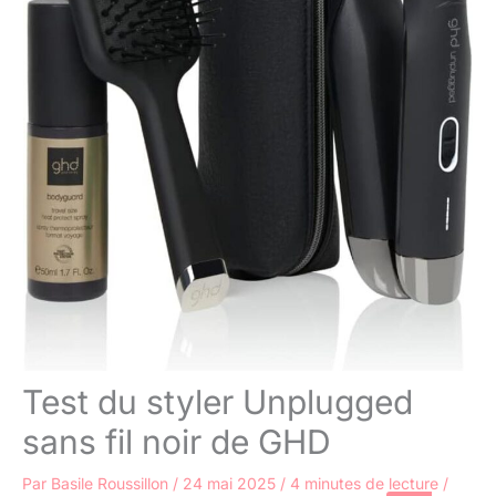
Test du styler Unplugged
sans fil noir de GHD
Par
Basile Roussillon
/
24 mai 2025
/
4 minutes de lecture
/