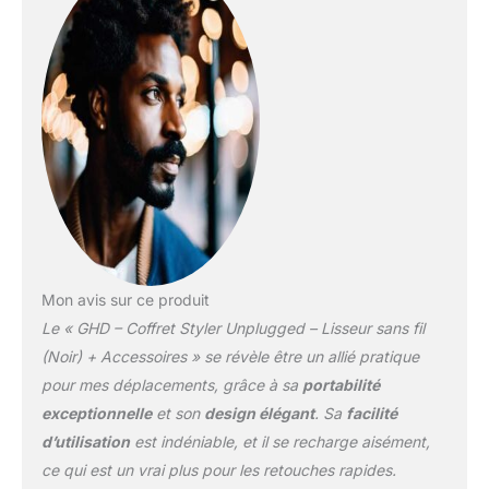
la température optimale
de coiffage unique de
185°C pour des résultats
sublimes sans chaleur
extrême Caractéristiques
supplémentaires :
chauffe en 45 secondes
- mode veille
automatique si inutilisé
pendant 3 minutes - 2
ans de garantie -
pochette de rangement
thermorésistante - mini
Mon avis sur ce produit
brosse plate - mini spray
Le « GHD – Coffret Styler Unplugged – Lisseur sans fil
thermoprotecteur
(Noir) + Accessoires » se révèle être un allié pratique
pour mes déplacements, grâce à sa
portabilité
exceptionnelle
et son
design élégant
. Sa
facilité
d’utilisation
est indéniable, et il se recharge aisément,
ce qui est un vrai plus pour les retouches rapides.