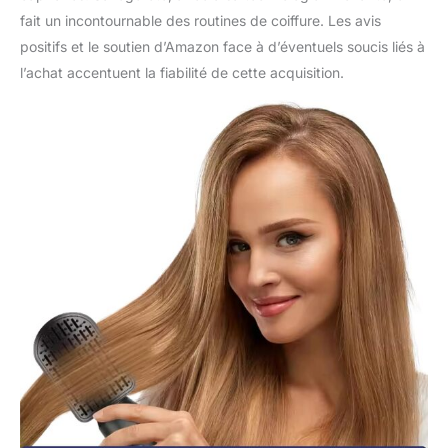
de tête de bigoudis à air
fait un incontournable des routines de coiffure. Les avis
comprimé. Différentes
têtes de brosse vous
positifs et le soutien d’Amazon face à d’éventuels soucis liés à
permettent de créer
l’achat accentuent la fiabilité de cette acquisition.
facilement des looks
tendance. Grâce à son
emballage exquis,
l'ensemble est également
parfait comme cadeau
pour vos amis, votre
famille ou vos proches.
Si vous avez des
questions ou des
incertitudes sur le
produit, n'hésitez pas à
nous contacter à temps !