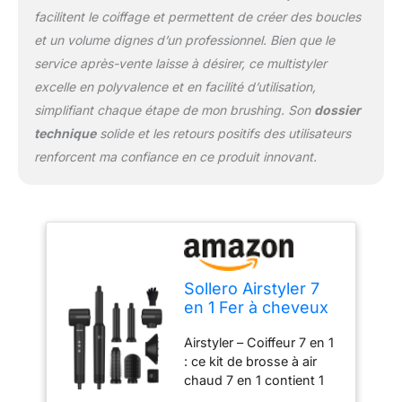
brosses à air chaud. Il
facilitent le coiffage et permettent de créer des boucles
permet un séchage ultra
et un volume dignes d’un professionnel. Bien que le
rapide sans dommages
causés par la chaleur et
service après-vente laisse à désirer, ce multistyler
réduit le temps de
excelle en polyvalence et en facilité d’utilisation,
coiffage de moitié. Le flux
simplifiant chaque étape de mon brushing. Son
dossier
d'air avec des ions
technique
solide et les retours positifs des utilisateurs
négatifs donne du
volume aux cheveux, les
renforcent ma confiance en ce produit innovant.
rend plus forts et assure
une finition élégante et
saine. Curly All In One Air
Styler: un flux d'air
puissant de la tête de fer
à friser crée un flux d'air
continu dans le sens des
Sollero Airstyler 7
aiguilles d'une montre
en 1 Fer à cheveux
autour du fer à friser,
7 en 1 Brosse à air
Airstyler – Coiffeur 7 en 1
renforce l'effet Coanda et
chaud Multistyler
: ce kit de brosse à air
garantit que les cheveux
pour le volume, les
chaud 7 en 1 contient 1
adhèrent
boucles, le lissage
sèche-cheveux, 1 sèche-
automatiquement à la
et le séchage Idéal