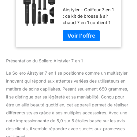
7 en 1 Brosse à air
Airstyler – Coiffeur 7 en 1
chaud Multistyler
: ce kit de brosse à air
pour le volume, les
chaud 7 en 1 contient 1
boucles, le lissage
sèche-cheveux, 1 sèche-
et le séchage Idéal
cheveux à brosse ronde,
pour tous les types
2 fers à friser d'air, 1
de cheveux
brosse à lisser, 1
diffuseur et 1 buse de
Présentation du Sollero Airstyler 7 en 1
coiffage. Il facilite
grandement le brushing,
Le Sollero Airstyler 7 en 1 se positionne comme un multistyler
le lissage, les boucles, le
volume et le massage du
innovant qui répond aux attentes variées des utilisateurs en
cuir chevelu. Avec ce fer
matière de soins capillaires. Pesant seulement 650 grammes,
à coiffer, vous pouvez
il se distingue par sa légèreté et sa maniabilité. Conçu pour
facilement créer
être un allié beauté quotidien, cet appareil permet de réaliser
différentes coiffures pour
toutes les longueurs de
différents styles grâce à ses multiples accessoires. Avec une
cheveux. Gants inclus
note impressionnante de 5,0 sur 5 étoiles basée sur les avis
pour éviter les brûlures
des clients, il semble répondre avec succès aux promesses
lors du changement des
qu’il émet.