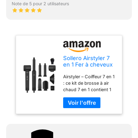
Note de 5 pour 2 utilisateurs
Sollero Airstyler 7
en 1 Fer à cheveux
7 en 1 Brosse à air
Airstyler – Coiffeur 7 en 1
chaud Multistyler
: ce kit de brosse à air
pour le volume, les
chaud 7 en 1 contient 1
boucles, le lissage
sèche-cheveux, 1 sèche-
et le séchage Idéal
cheveux à brosse ronde,
pour tous les types
2 fers à friser d'air, 1
de cheveux
brosse à lisser, 1
diffuseur et 1 buse de
coiffage. Il facilite
grandement le brushing,