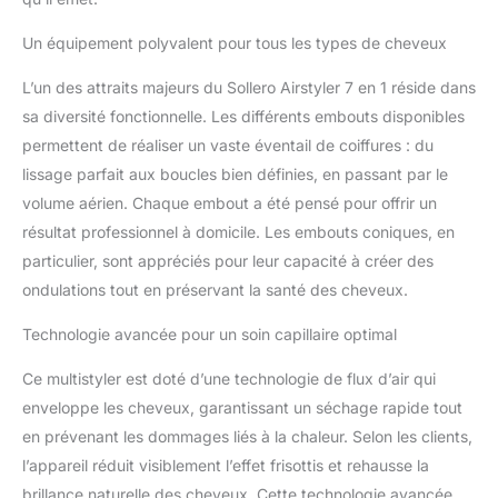
embouts amovibles.
Moteur à haute vitesse
Un équipement polyvalent pour tous les types de cheveux
110 000 tr/min : le moteur
à grande vitesse
L’un des attraits majeurs du Sollero Airstyler 7 en 1 réside dans
développé par Sollero
sa diversité fonctionnelle. Les différents embouts disponibles
atteint 110 000 tr/min et
produit un flux d'air
permettent de réaliser un vaste éventail de coiffures : du
puissant jusqu'à 20 m/s,
lissage parfait aux boucles bien définies, en passant par le
6 fois plus puissant que
volume aérien. Chaque embout a été pensé pour offrir un
les sèche-cheveux
résultat professionnel à domicile. Les embouts coniques, en
traditionnels ou les
particulier, sont appréciés pour leur capacité à créer des
brosses à air chaud. Il
permet un séchage ultra
ondulations tout en préservant la santé des cheveux.
rapide sans dommages
causés par la chaleur et
Technologie avancée pour un soin capillaire optimal
réduit le temps de
coiffage de moitié. Le flux
Ce multistyler est doté d’une technologie de flux d’air qui
d'air avec des ions
enveloppe les cheveux, garantissant un séchage rapide tout
négatifs donne du
en prévenant les dommages liés à la chaleur. Selon les clients,
volume aux cheveux, les
l’appareil réduit visiblement l’effet frisottis et rehausse la
rend plus forts et assure
brillance naturelle des cheveux. Cette technologie avancée
une finition élégante et