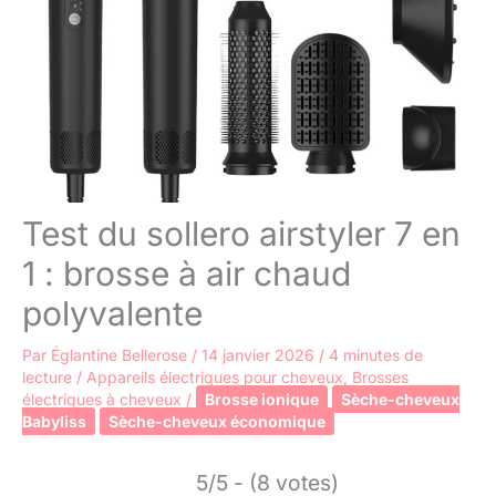
Test du sollero airstyler 7 en
1 : brosse à air chaud
polyvalente
Par
Églantine Bellerose
/
14 janvier 2026
/
4 minutes de
lecture
/
Appareils électriques pour cheveux
,
Brosses
électriques à cheveux
/
Brosse ionique
Sèche-cheveux
Babyliss
Sèche-cheveux économique
5/5 - (8 votes)