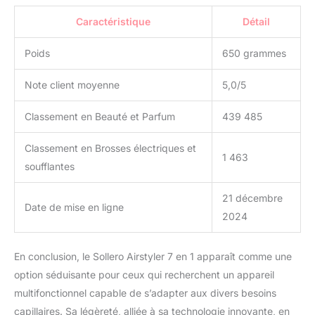
secondes pour allumer.
Caractéristique
Détail
➤ 1:Basse température -
Idéal pour les cheveux
secs ou fins,
Poids
650 grammes
particulièrement adapté
pour l'été. ➤
Note client moyenne
5,0/5
2:Température moyenne
(75℃) - Parfait pour les
Classement en Beauté et Parfum
439 485
cheveux semi-secs ou
normaux, idéal pour le
Classement en Brosses électriques et
coiffage. ➤ 3:Haute
1 463
soufflantes
température (130℃) -
Pour cheveux mouillés,
21 décembre
épais ou bouclés, idéal
Date de mise en ligne
pour l'hiver, sèche les
2024
cheveux rapidement et
efficacement. Design
En conclusion, le Sollero Airstyler 7 en 1 apparaît comme une
unique : le kit de coiffeur
7 en 1 combine un
option séduisante pour ceux qui recherchent un appareil
sèche-cheveux ionique
multifonctionnel capable de s’adapter aux divers besoins
avec le design populaire
capillaires. Sa légèreté, alliée à sa technologie innovante, en