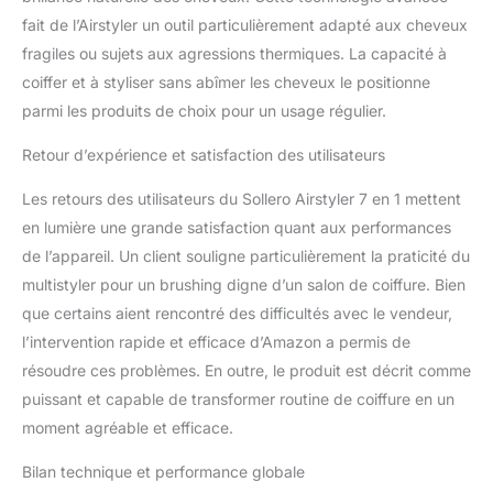
saine. Curly All In One Air
fait de l’Airstyler un outil particulièrement adapté aux cheveux
Styler: un flux d'air
fragiles ou sujets aux agressions thermiques. La capacité à
puissant de la tête de fer
coiffer et à styliser sans abîmer les cheveux le positionne
à friser crée un flux d'air
parmi les produits de choix pour un usage régulier.
continu dans le sens des
aiguilles d'une montre
Retour d’expérience et satisfaction des utilisateurs
autour du fer à friser,
renforce l'effet Coanda et
Les retours des utilisateurs du Sollero Airstyler 7 en 1 mettent
garantit que les cheveux
en lumière une grande satisfaction quant aux performances
adhèrent
automatiquement à la
de l’appareil. Un client souligne particulièrement la praticité du
surface. Cela permet des
multistyler pour un brushing digne d’un salon de coiffure. Bien
boucles volumineuses,
que certains aient rencontré des difficultés avec le vendeur,
lisses et naturelles, sans
l’intervention rapide et efficace d’Amazon a permis de
chauffage extrême. Le fer
à cheveux Air répond à
résoudre ces problèmes. En outre, le produit est décrit comme
tous vos besoins de
puissant et capable de transformer routine de coiffure en un
coiffage. 3 niveaux de
moment agréable et efficace.
température et 3 vitesses
de vent : appuyez sur le
Bilan technique et performance globale
bouton pendant 3