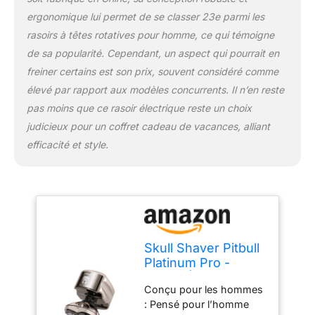
facile Libérez votre
ergonomique lui permet de se classer 23e parmi les
confiance : Skull Shaver
rasoirs à têtes rotatives pour homme, ce qui témoigne
redéfinit le rasage avec
une technologie avancée
de sa popularité. Cependant, un aspect qui pourrait en
et des designs élégants.
freiner certains est son prix, souvent considéré comme
Les produits assurent un
élevé par rapport aux modèles concurrents. Il n’en reste
rasage fluide et
pas moins que ce rasoir électrique reste un choix
confortable, vous
permettant de vous
judicieux pour un coffret cadeau de vacances, alliant
sentir et de paraître à
efficacité et style.
votre meilleur
Skull Shaver Pitbull
Platinum Pro -
Rasoir Électrique
Conçu pour les hommes
Homme - Sans Fil,
: Pensé pour l’homme
Rechargeable,