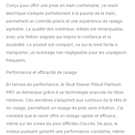
Conçu pour offrir une prise en main confortable, ce rasoir
alliez Performance Axée
sur le Confort : Doté
électrique s’adapte parfaitement à la paume de la main,
d’une poignée
permettant un contrôle précis et une expérience de rasage
ergonomique innovante
agréable. La qualité des matériaux utilisés est remarquable,
et de lames flottantes
avec une finition soignée qui inspire la confiance et la
avancées, il assure un
rasage doux et sans
durabilité. Le produit est compact, ce qui le rend facile à
irritation sur toutes les
transporter, un avantage non négligeable pour les voyageurs
courbes du visage et du
fréquents.
crâne Commodité
Humide ou Sèche : Grâce
Performance et efficacité de rasage
à son étanchéité, vous
pouvez vous raser sous
En termes de performance, le Skull Shaver Pitbull Platinum
la douche ou en
PRO se démarque grâce à sa technologie avancée de têtes
déplacement, tandis que
rotatives. Ces dernières s’adaptent aux contours de la tête et
les poils sont capturés
proprement dans de
du visage, permettant un rasage de près sans irritation. J’ai
grands compartiments
constaté que le rasoir offre un rasage rapide et efficace,
pour limiter les saletés et
même sur les zones les plus difficiles d’accès. De plus, le
permeter un entretien
moteur puissant garantit une performance constante, même
facile Libérez votre