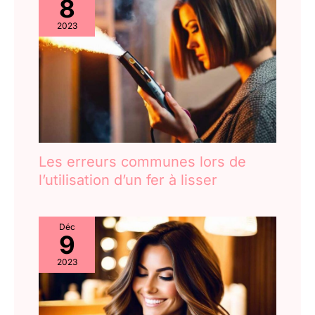
8
2023
Les erreurs communes lors de
l’utilisation d’un fer à lisser
Déc
9
2023