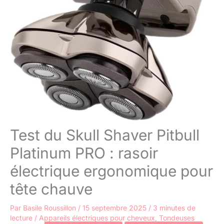
Test du Skull Shaver Pitbull
Platinum PRO : rasoir
électrique ergonomique pour
tête chauve
Par
Basile Roussillon
/
15 septembre 2025
/
3 minutes de
lecture
/
Appareils électriques pour cheveux
,
Tondeuses