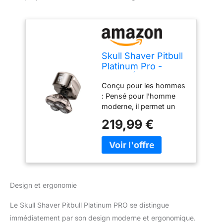
Skull Shaver Pitbull
Platinum Pro -
Rasoir Électrique
Conçu pour les hommes
Homme - Sans Fil,
: Pensé pour l’homme
Rechargeable,
moderne, il permet un
Humide/Sec,
rasage précis de la barbe
Ergonomique pour
219,99 €
ainsi que l’entretien d’un
Crâne Chauve -
crâne lisse, offrant une
Avec Socle de
expérience de soin
Rinçage et Étui de
complète Prêt pour le
Voyage
Voyage : Doté d’une
sécurité intelligente et
Design et ergonomie
d’un étui robuste, il vous
permet de garder une
Le Skull Shaver Pitbull Platinum PRO se distingue
routine de soin simple et
immédiatement par son design moderne et ergonomique.
efficace, où que vous