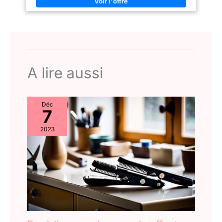
le concentrateur promet une stylisation parfaite Réparabilité 15
ans, Garantie 2 ans COIFFURE LONGUE TENUE : la touche air
frais permet de fixer la coiffure à la fin du séchage pour un
résultat longue durée NETTOYAGE FACILE : grille arrière
amovible pour faciliter le nettoyage et prolonger la durée de
vie du produit PRATIQUE : le long cordon d'alimentation de 1,8
m assure une plus grande liberté de mouvement et un confort
d'utilisation optimal INCLUS : un concentrateur
A lire aussi
Déc
7
2023