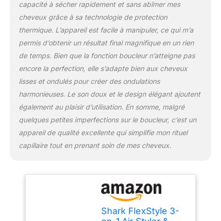
capacité à sécher rapidement et sans abîmer mes
douceur et de brillance et
cheveux grâce à sa technologie de protection
moins de frisottis et de
thermique. L’appareil est facile à manipuler, ce qui m’a
mèches rebelles* (*Par
rapport au séchage à
permis d’obtenir un résultat final magnifique en un rien
l'air) COMPREND: Shark
de temps. Bien que la fonction boucleur n’atteigne pas
FlexStyle, 2x Auto-Wrap
encore la perfection, elle s’adapte bien aux cheveux
Boucleurs, Brosse ovale,
lisses et ondulés pour créer des ondulations
Concentrateur, Guide de
coiffure. Poids: 700g.
harmonieuses. Le son doux et le design élégant ajoutent
Couleur: Champagne
également au plaisir d’utilisation. En somme, malgré
quelques petites imperfections sur le boucleur, c’est un
appareil de qualité excellente qui simplifie mon rituel
capillaire tout en prenant soin de mes cheveux.
Shark FlexStyle 3-