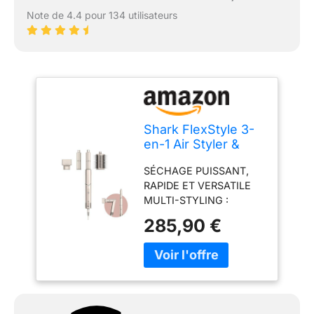
Note de 4.4 pour 134 utilisateurs
Shark FlexStyle 3-
en-1 Air Styler &
Sèche-cheveux,
SÉCHAGE PUISSANT,
Boucleurs Auto-
RAPIDE ET VERSATILE
Wrap, Brosse
MULTI-STYLING :
Ovale,
Transformez un sèche-
Concentrateur,
285,90 €
cheveux en styler à air.
sans Dommage
Pour tous types de
Thermique, Pour
cheveux. Pour tous les
cheveux lisses et
niveaux de compétence
ondulés
3 FAÇONS DE COIFFER :
HD424SLEU
Boucler, donner du