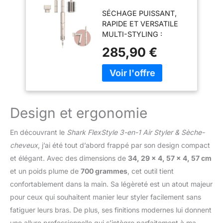
Sèche-cheveux,
SÉCHAGE PUISSANT,
Boucleurs Auto-
RAPIDE ET VERSATILE
Wrap, Brosse
MULTI-STYLING :
Ovale,
Transformez un sèche-
Concentrateur,
285,90 €
cheveux en styler à air.
sans Dommage
Pour tous types de
Thermique, Pour
cheveux. Pour tous les
cheveux lisses et
niveaux de compétence
ondulés
3 FAÇONS DE COIFFER :
HD424SLEU
Boucler, donner du
Design et ergonomie
volume et lisser vos
cheveux avec 3 outils de
En découvrant le
Shark FlexStyle 3-en-1 Air Styler & Sèche-
coiffage: des boucleurs
cheveux
, j’ai été tout d’abord frappé par son design compact
automatiques, une
et élégant. Avec des dimensions de
34, 29 x 4, 57 x 4, 57 cm
brosse ovale et un
concentrateur 2x
et un poids plume de
700 grammes
, cet outil tient
BOUCLEURS
confortablement dans la main. Sa légèreté est un atout majeur
AUTOMATIQUES:
pour ceux qui souhaitent manier leur styler facilement sans
Changez votre façon de
fatiguer leurs bras. De plus, ses finitions modernes lui donnent
boucler vos cheveux. La
technologie Coanda
une allure professionnelle qui s’intègre parfaitement à ma