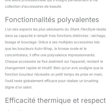
enroule, boucle et fixe les
collection d’accessoires de beauté.
cheveux pour des
boucles sans tracas en
Fonctionnalités polyvalentes
quelques secondes
STYLEZ PENDANT QUE
L’un des aspects les plus séduisants du
Shark FlexStyle
réside
VOUS SÉCHEZ, SANS
dans sa capacité à remplir trois fonctions distinctes : séchage,
DOMMAGES
THERMIQUE : Mesure la
lissage et bouclage. Grâce à ses multiples accessoires tels
chaleur 1 000 fois par
que les boucleurs Auto-Wrap, la brosse ovale et le
seconde. Pas de chaleur
concentrateur, il offre une polyvalence impressionnante.
extrême. Pour plus de
Chaque accessoire se fixe aisément sur l’appareil, rendant le
douceur et de brillance et
moins de frisottis et de
changement rapide et intuitif. Bien qu’un avis souligne que la
mèches rebelles* (*Par
fonction boucleur nécessite un petit temps de prise en main,
rapport au séchage à
l’outil reste globalement efficace pour réaliser un brushing
l'air) COMPREND: Shark
digne d’un salon.
FlexStyle, 2x Auto-Wrap
Boucleurs, Brosse ovale,
Efficacité thermique et respect
Concentrateur, Guide de
coiffure. Poids: 700g.
Couleur: Champagne