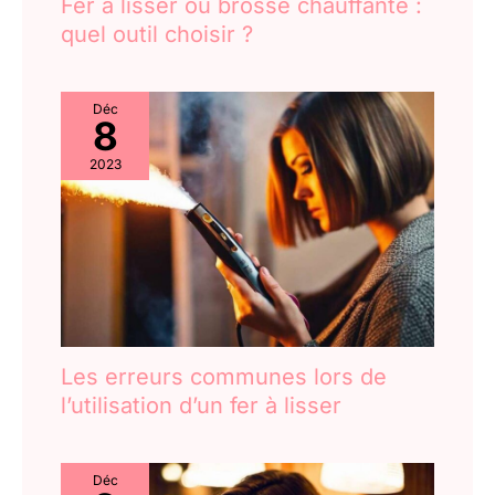
Fer à lisser ou brosse chauffante :
quel outil choisir ?
Déc
8
2023
Les erreurs communes lors de
l’utilisation d’un fer à lisser
Déc