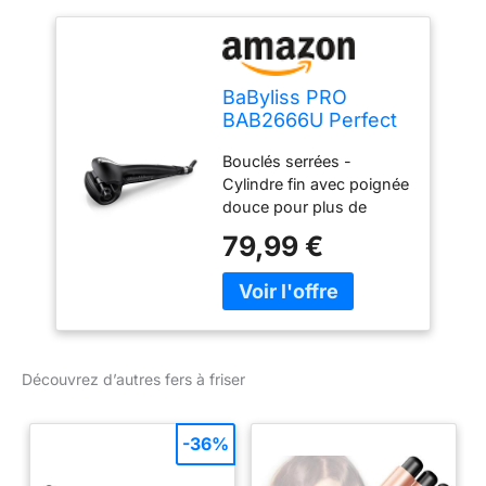
BaByliss PRO
BAB2666U Perfect
Curl MKII, fer à
Bouclés serrées -
friser
Cylindre fin avec poignée
douce pour plus de
contrôle, les cheveux
79,99 €
sont enveloppés
fermement, pour obtenir
des boucles sans effort.
Des boucles définies : le
cylindre fin et le contrôle
automatique de la
Découvrez d’autres fers à friser
tension garantissent que
les cheveux s'enroulent
en douceur, pour des
-36%
boucles définies, à
l'aspect naturel. Boucles