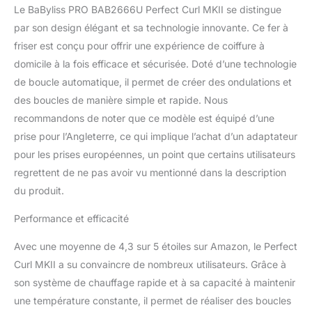
les cheveux s'enroulent
Le BaByliss PRO BAB2666U Perfect Curl MKII se distingue
en douceur, pour des
par son design élégant et sa technologie innovante. Ce fer à
boucles définies, à
friser est conçu pour offrir une expérience de coiffure à
l'aspect naturel. Boucles
légères : les cheveux
domicile à la fois efficace et sécurisée. Doté d’une technologie
sont soigneusement
de boucle automatique, il permet de créer des ondulations et
enroulés autour du
des boucles de manière simple et rapide. Nous
cylindre, pour un effet
recommandons de noter que ce modèle est équipé d’une
léger. Technologie:
Chambre à friser en
prise pour l’Angleterre, ce qui implique l’achat d’un adaptateur
céramique Réglages de
pour les prises européennes, un point que certains utilisateurs
température : 230 ˚C,
regrettent de ne pas avoir vu mentionné dans la description
200 ˚C, 180 ˚C.
du produit.
Performance et efficacité
Avec une moyenne de 4,3 sur 5 étoiles sur Amazon, le Perfect
Curl MKII a su convaincre de nombreux utilisateurs. Grâce à
son système de chauffage rapide et à sa capacité à maintenir
une température constante, il permet de réaliser des boucles