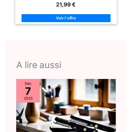
que sur les cheveux longs. Il utilise la technologie céramique à
21,99 €
la tourmaline pour une chaleur uniforme, réduit les dommages
causés aux cheveux et rend vos cheveux naturels pour obtenir
des résultats dignes d'un salon de coiffure.
CHAUFFAGE
PTC : le chauffage uniforme évite les températures inégales et
excessives qui abîment vos cheveux. Le cylindre en céramique
chauffe instantanément en 30 secondes, ce qui réduit votre
temps d'attente, et le revêtement en céramique tourmaline
assure un chauffage uniforme du cylindre pour garder vos
cheveux brillants.
Outil de coiffure fiable : ce fer à friser
serré est unisexe et permet de créer facilement des coiffures
serrées pour les cheveux longs et courts. Après utilisation,
vous pouvez ouvrir le support de sécurité pour maintenir le fer
A lire aussi
jusqu'à ce qu'il refroidisse. La longue pointe froide et le clip
maintiennent les cheveux en place pendant le coiffage.
Facile à utiliser : ce fer à friser fin chauffe si rapidement que
vous pouvez créer de belles boucles en quelques minutes,
même les matins pressés. Grâce à sa tête anti-brûlure et à ses
Déc
gants, le processus de bouclage est sûr et rapide, et l'effet
7
dure toute la journée. 2 réglages de température: 180 ℃/ 230
℃, réduisent les dommages causés aux cheveux et facilitent
2023
l'utilisation.
Assurance qualité : le petit fer à friser est livré
avec une double tension mondiale de 100-240 V, parfait pour
voyager. Avec un cordon pivotant à 360° de 1,8 m pour un
coiffage sans enchevêtrement. Ce fer à friser est le cadeau
idéal pour un anniversaire, la fête des mères ou la Saint-
Valentin pour vos amis ou votre famille. Si vous rencontrez un
problème avec notre fer à friser de 9 mm, veuillez nous