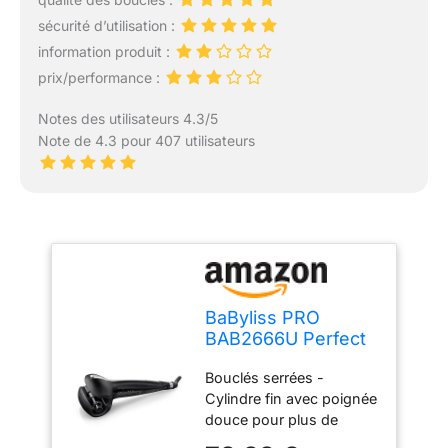
sécurité d’utilisation :
information produit :
prix/performance :
Notes des utilisateurs 4.3/5
Note de 4.3 pour 407 utilisateurs
BaByliss PRO
BAB2666U Perfect
Curl MKII, fer à
Bouclés serrées -
friser
Cylindre fin avec poignée
douce pour plus de
contrôle, les cheveux