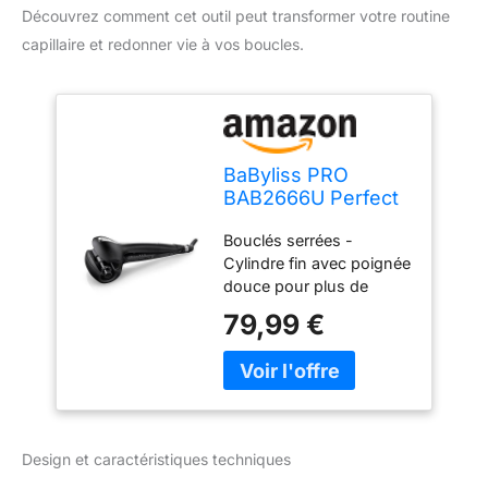
Découvrez comment cet outil peut transformer votre routine
capillaire et redonner vie à vos boucles.
BaByliss PRO
BAB2666U Perfect
Curl MKII, fer à
Bouclés serrées -
friser
Cylindre fin avec poignée
douce pour plus de
contrôle, les cheveux
79,99 €
sont enveloppés
fermement, pour obtenir
des boucles sans effort.
Des boucles définies : le
cylindre fin et le contrôle
automatique de la
Design et caractéristiques techniques
tension garantissent que