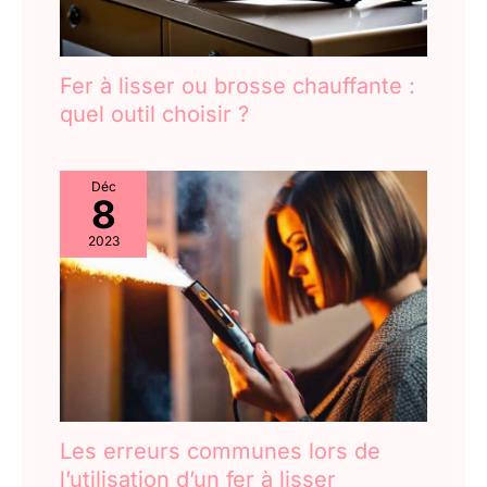
envoyer un e-mail immédiatement, nous sommes
Fer à lisser ou brosse chauffante :
quel outil choisir ?
Déc
8
2023
Les erreurs communes lors de
l’utilisation d’un fer à lisser