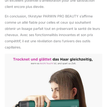
un excellent potentiel d’amélioration pour une satisfaction
du flux d'air 100 fois par
seconde et s'ajuste
client encore plus élevée.
régulièrement pour éviter
En conclusion, l’Airstyler PARWIN PRO BEAUTY s’affirme
les dommages causés
par une chaleur
comme un allié fiable pour celles et ceux qui souhaitent
excessive. Maintient vos
obtenir un lissage parfait tout en préservant la santé de leurs
cheveux sans frisottis et
cheveux. Avec ses fonctionnalités innovantes et son prix
brillants Forme simple,
compétitif, il est une révélation dans l’univers des outils
design intelligent - il
suffit de rapprocher la
capillaires.
plaque supérieure et la
plaque inférieure pour
activer le flux d'air, puis
de les relâcher pour
réduire automatiquement
le flux d'air à un niveau
inférieur. Équipé d'un
bouton de verrouillage
pour un rangement
facile. Notre emballage
exquis en fait un
excellent choix pour