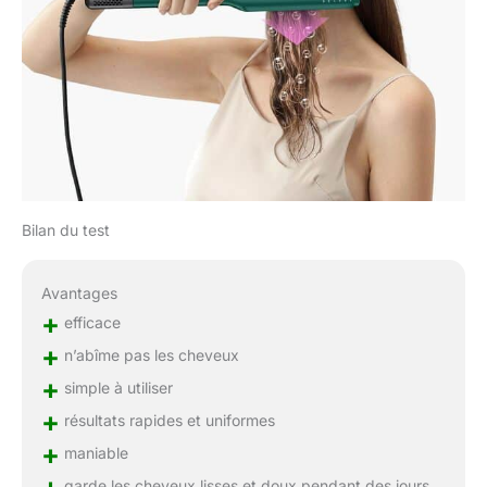
vous ou vos proches.
Bilan du test
Avantages
+
efficace
+
n’abîme pas les cheveux
+
simple à utiliser
+
résultats rapides et uniformes
+
maniable
garde les cheveux lisses et doux pendant des jours