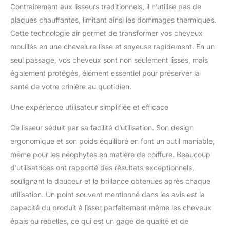
résultats plus efficaces et
Contrairement aux lisseurs traditionnels, il n’utilise pas de
dignes d'un salon, tout
plaques chauffantes, limitant ainsi les dommages thermiques.
en gagnant du temps.
Cette technologie air permet de transformer vos cheveux
Conseils : la zone de
sortie d'air de l'appareil
mouillés en une chevelure lisse et soyeuse rapidement. En un
peut devenir chaude
seul passage, vos cheveux sont non seulement lissés, mais
pendant l'utilisation Sans
également protégés, élément essentiel pour préserver la
plaques chauffantes,
santé de votre crinière au quotidien.
sans dommages causés
par la chaleur - Le lisseur
Une expérience utilisateur simplifiée et efficace
à air innovant utilise des
flux d'air chauffés et
Ce lisseur séduit par sa facilité d’utilisation. Son design
dirigés avec précision
ergonomique et son poids équilibré en font un outil maniable,
pour lisser efficacement
les cheveux.
même pour les néophytes en matière de coiffure. Beaucoup
Contrairement aux
d’utilisatrices ont rapporté des résultats exceptionnels,
lisseurs traditionnels qui
soulignant la douceur et la brillance obtenues après chaque
utilisent des
utilisation. Un point souvent mentionné dans les avis est la
températures élevées
capacité du produit à lisser parfaitement même les cheveux
pour évaporer l'humidité,
notre lisseur à air
épais ou rebelles, ce qui est un gage de qualité et de
préserve l'humidité