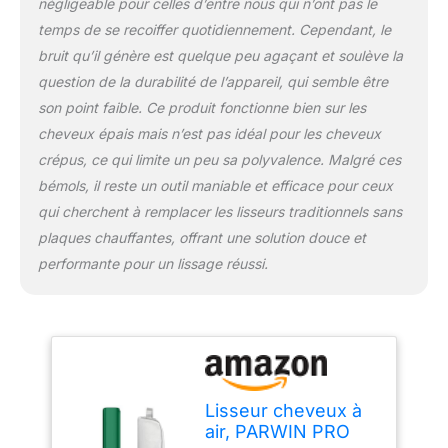
négligeable pour celles d’entre nous qui n’ont pas le
Ce processus aide à
temps de se recoiffer quotidiennement. Cependant, le
maintenir la force des
bruit qu’il génère est quelque peu agaçant et soulève la
cheveux, à réduire les
question de la durabilité de l’appareil, qui semble être
cassures et à conserver
l'humidité des racines
son point faible. Ce produit fonctionne bien sur les
jusqu'aux pointes De
cheveux épais mais n’est pas idéal pour les cheveux
beaux cheveux lisses et
crépus, ce qui limite un peu sa polyvalence. Malgré ces
naturels - Le AIR STYLER
bémols, il reste un outil maniable et efficace pour ceux
est équipé d'un moteur
sans balais à haute
qui cherchent à remplacer les lisseurs traditionnels sans
vitesse atteignant 110
plaques chauffantes, offrant une solution douce et
000 tours par minute et
performante pour un lissage réussi.
générant une pression
de 2,4 kPa pour lisser
facilement les cheveux
lors du séchage. Ce fer à
lisser à air offre quatre
réglages de chaleur
(élevé, moyen, bas, froid)
Lisseur cheveux à
et trois vitesses, afin que
air, PARWIN PRO
vous puissiez choisir la