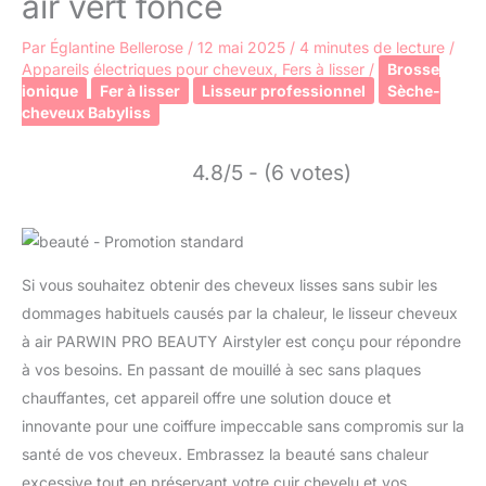
air vert foncé
Par
Églantine Bellerose
/
12 mai 2025
/
4 minutes de lecture
/
Appareils électriques pour cheveux
,
Fers à lisser
/
Brosse
ionique
Fer à lisser
Lisseur professionnel
Sèche-
cheveux Babyliss
4.8/5 - (6 votes)
Si vous souhaitez obtenir des cheveux lisses sans subir les
dommages habituels causés par la chaleur, le lisseur cheveux
à air PARWIN PRO BEAUTY Airstyler est conçu pour répondre
à vos besoins. En passant de mouillé à sec sans plaques
chauffantes, cet appareil offre une solution douce et
innovante pour une coiffure impeccable sans compromis sur la
santé de vos cheveux. Embrassez la beauté sans chaleur
excessive tout en préservant votre cuir chevelu et vos