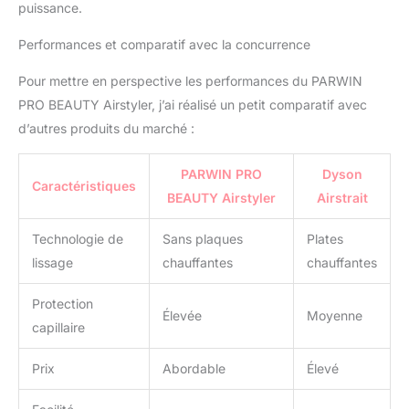
puissance.
naturelle des cheveux.
Ce processus aide à
Performances et comparatif avec la concurrence
maintenir la force des
cheveux, à réduire les
Pour mettre en perspective les performances du PARWIN
cassures et à conserver
PRO BEAUTY Airstyler, j’ai réalisé un petit comparatif avec
l'humidité des racines
d’autres produits du marché :
jusqu'aux pointes De
beaux cheveux lisses et
naturels - Le AIR STYLER
PARWIN PRO
Dyson
Caractéristiques
est équipé d'un moteur
BEAUTY Airstyler
Airstrait
sans balais à haute
vitesse atteignant 110
Technologie de
Sans plaques
Plates
000 tours par minute et
lissage
chauffantes
chauffantes
générant une pression
de 2,4 kPa pour lisser
Protection
facilement les cheveux
Élevée
Moyenne
lors du séchage. Ce fer à
capillaire
lisser à air offre quatre
réglages de chaleur
Prix
Abordable
Élevé
(élevé, moyen, bas, froid)
et trois vitesses, afin que