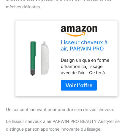
mèches délicates.
Lisseur cheveux à
air, PARWIN PRO
BEAUTY Airstyler
Design unique en forme
pour cheveux - De
d'harmonica, lissage
mouillé à sec, Sans
avec de l'air - Ce fer à
plaques
lisser à air dispose d'un
chauffantes, Sans
flux d'air linéaire et dirigé
dommages
qui lisse et sèche vos
thermiques, vert
mèches en même temps,
foncé
facilitant le coiffage et
Un concept innovant pour prendre soin de vos cheveux
procurant des cheveux
lisses et naturellement
Le lisseur cheveux à air PARWIN PRO BEAUTY Airstyler se
brillants à chaque
passage. Découvrez des
distingue par son approche innovante du lissage.