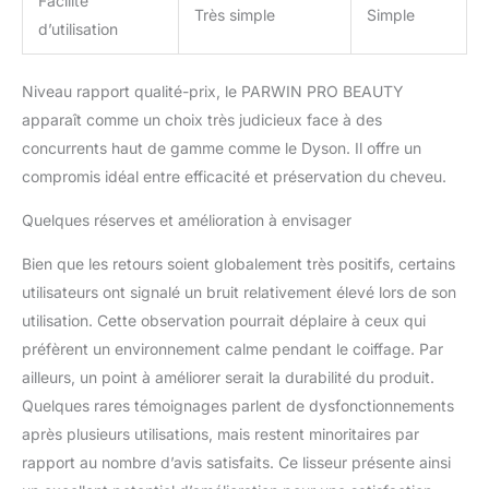
Facilité
vous puissiez choisir la
Très simple
Simple
d’utilisation
température optimale en
fonction de votre type de
cheveux. Ainsi, vous
Niveau rapport qualité-prix, le PARWIN PRO BEAUTY
obtenez des résultats
apparaît comme un choix très judicieux face à des
lisses et brillants à
concurrents haut de gamme comme le Dyson. Il offre un
chaque fois 200 millions
d'ions négatifs ＆
compromis idéal entre efficacité et préservation du cheveu.
contrôle intelligent de la
Quelques réserves et amélioration à envisager
chaleur NTC - Grâce à la
technologie des ions
Bien que les retours soient globalement très positifs, certains
négatifs, des ions
négatifs sont générés
utilisateurs ont signalé un bruit relativement élevé lors de son
lors du lissage, qui
utilisation. Cette observation pourrait déplaire à ceux qui
pénètrent profondément
préfèrent un environnement calme pendant le coiffage. Par
dans les cheveux pour
ailleurs, un point à améliorer serait la durabilité du produit.
les protéger durablement
et les nourrir de
Quelques rares témoignages parlent de dysfonctionnements
l'intérieur. Le contrôle
après plusieurs utilisations, mais restent minoritaires par
avancé de la chaleur
rapport au nombre d’avis satisfaits. Ce lisseur présente ainsi
mesure la température