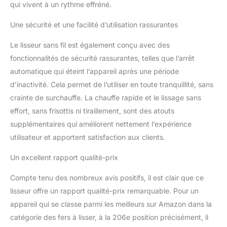
voiture, un ordinateur ou
qui vivent à un rythme effréné.
un chargeur USB.
Conception Intelligente
Une sécurité et une facilité d’utilisation rassurantes
ADOBIRD : il existe 3
Le lisseur sans fil est également conçu avec des
niveaux de température
réglables, adaptés à
fonctionnalités de sécurité rassurantes, telles que l’arrêt
différents types de
automatique qui éteint l’appareil après une période
cheveux doux et durs,
d’inactivité. Cela permet de l’utiliser en toute tranquillité, sans
vous permettant de lisser
crainte de surchauffe. La chauffe rapide et le lissage sans
et de boucler rapidement
vos cheveux. Il dispose
effort, sans frisottis ni tiraillement, sont des atouts
d'un couvercle isolé et
supplémentaires qui améliorent nettement l’expérience
d'une fonction d'arrêt
utilisateur et apportent satisfaction aux clients.
automatique après 10
minutes. Vous n’avez
Un excellent rapport qualité-prix
pas besoin d’attendre
que votre fer à lisser
Compte tenu des nombreux avis positifs, il est clair que ce
refroidisse. Éteignez
lisseur offre un rapport qualité-prix remarquable. Pour un
simplement l'appareil et
appareil qui se classe parmi les meilleurs sur Amazon dans la
fermez le couvercle. Cela
évitera que les tables et
catégorie des fers à lisser, à la 206e position précisément, il
autres petits objets ne