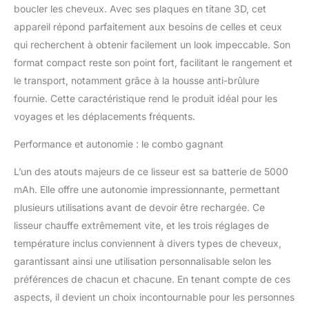
boucler les cheveux. Avec ses plaques en titane 3D, cet
à une chaleur uniformes
sans s'emmêler ni
appareil répond parfaitement aux besoins de celles et ceux
s'emmêler. Cela réduit les
qui recherchent à obtenir facilement un look impeccable. Son
dommages à la cuticule
format compact reste son point fort, facilitant le rangement et
externe des cheveux.
le transport, notamment grâce à la housse anti-brûlure
Les cheveux paraissent
soyeux, brillants et sains.
fournie. Cette caractéristique rend le produit idéal pour les
Batterie Super 5000 mAh
voyages et les déplacements fréquents.
: le fer à lisser sans fil est
équipé d'une batterie de
Performance et autonomie : le combo gagnant
grande capacité, qui
permet jusqu'à 50
L’un des atouts majeurs de ce lisseur est sa batterie de 5000
minutes de temps de
mAh. Elle offre une autonomie impressionnante, permettant
coiffage. Le câble USB-C
plusieurs utilisations avant de devoir être rechargée. Ce
inclus facilite le
lisseur chauffe extrêmement vite, et les trois réglages de
chargement. Vous
pouvez charger votre fer
température inclus conviennent à divers types de cheveux,
à lisser sans fil à l'aide de
garantissant ainsi une utilisation personnalisable selon les
divers appareils tels
préférences de chacun et chacune. En tenant compte de ces
qu'une banque
aspects, il devient un choix incontournable pour les personnes
d'alimentation, une