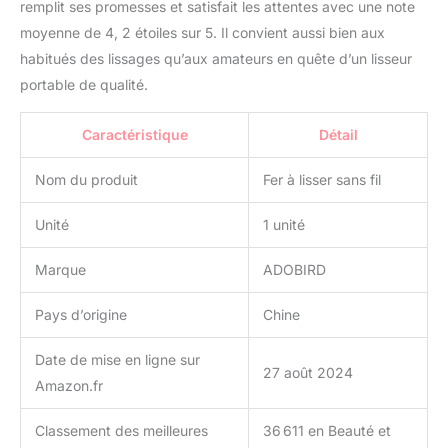
remplit ses promesses et satisfait les attentes avec une note
soient brûlés.
moyenne de 4, 2 étoiles sur 5. Il convient aussi bien aux
Conception Sans Fil et
habitués des lissages qu’aux amateurs en quête d’un lisseur
Portable : le mini fer à
lisser de voyage mesure
portable de qualité.
21 x 3,5 x 3,3 cm et
présente une fine texture
Caractéristique
Détail
de poignée
antidérapante. Vous
Nom du produit
Fer à lisser sans fil
pouvez facilement le
mettre dans votre sac à
Unité
1 unité
main ou vos bagages et
l'emporter avec vous,
Marque
ADOBIRD
permettant à votre
beauté d'être avec vous
pour toujours ! Parfait
Pays d’origine
Chine
pour les voyages, les
rendez-vous d'urgence,
Date de mise en ligne sur
27 août 2024
les voyages d'affaires et
Amazon.fr
les fêtes. (Idéal pour un
coiffage rapide, mais ne
Classement des meilleures
36 611 en Beauté et
remplace pas