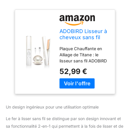
ADOBIRD Lisseur à
cheveux sans fil
avec batterie 5000
Plaque Chauffante en
mAh, plaques en
Alliage de Titane : le
titane 3D, chauffage
lisseur sans fil ADOBIRD
rapide, 2 en 1
est fabriqué en alliage de
lisseur et boucleur,
52,99 €
titane extrêmement lisse,
portable avec
qui peut chauffer jusqu'à
housse anti-
une température
brûlure, 21 x 3,5 cm
maximale de 210 °C
extrêmement
rapidement. La
Un design ingénieux pour une utilisation optimale
conception flottante 3D
de la plaque chauffante
Le fer à lisser sans fil se distingue par son design innovant et
permet aux cheveux de
sa fonctionnalité 2-en-1 qui permettent à la fois de lisser et de
résister à une pression et