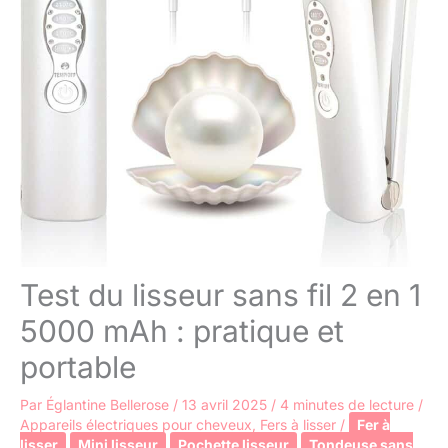
Test du lisseur sans fil 2 en 1
5000 mAh : pratique et
portable
Par
Églantine Bellerose
/
13 avril 2025
/
4 minutes de lecture
/
Appareils électriques pour cheveux
,
Fers à lisser
/
Fer à
lisser
Mini lisseur
Pochette lisseur
Tondeuse sans