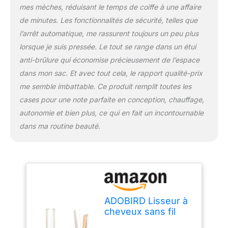
niveaux de température
mes mèches, réduisant le temps de coiffe à une affaire
réglables, adaptés à
de minutes. Les fonctionnalités de sécurité, telles que
différents types de
cheveux doux et durs,
l’arrêt automatique, me rassurent toujours un peu plus
vous permettant de lisser
lorsque je suis pressée. Le tout se range dans un étui
et de boucler rapidement
anti-brûlure qui économise précieusement de l’espace
vos cheveux. Il dispose
dans mon sac. Et avec tout cela, le rapport qualité-prix
d'un couvercle isolé et
d'une fonction d'arrêt
me semble imbattable. Ce produit remplit toutes les
automatique après 10
cases pour une note parfaite en conception, chauffage,
minutes. Vous n’avez
autonomie et bien plus, ce qui en fait un incontournable
pas besoin d’attendre
dans ma routine beauté.
que votre fer à lisser
refroidisse. Éteignez
simplement l'appareil et
fermez le couvercle. Cela
évitera que les tables et
autres petits objets ne
soient brûlés.
ADOBIRD Lisseur à
Conception Sans Fil et
cheveux sans fil
Portable : le mini fer à
avec batterie 5000
lisser de voyage mesure