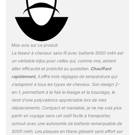
externe des cheveux.
Les cheveux paraissent
soyeux, brillants et sains.
Batterie Super 5000 mAh
: le fer à lisser sans fil est
équipé d'une batterie de
grande capacité, qui
Mon avis sur ce produit
permet jusqu'à 50
Le lisseur à cheveux sans fil avec batterie 5000 mAh est
minutes de temps de
coiffage. Le câble USB-C
un véritable bijou pour celles qui, comme moi, aiment
inclus facilite le
allier efficacité et praticité au quotidien.
Chauffant
chargement. Vous
rapidement
, il offre trois réglages de température qui
pouvez charger votre fer
s’adaptent à tous les types de cheveux. Son design 2-
à lisser sans fil à l'aide de
divers appareils tels
en-1, permettant à la fois le lissage et le bouclage, le
qu'une banque
rend d’une polyvalence appréciable lors de mes
d'alimentation, une
déplacements. Compact et maniable, je ne me vois plus
voiture, un ordinateur ou
partir en voyage sans cet outil facile à transporter,
un chargeur USB.
Conception Intelligente
surtout avec une autonomie de batterie remarquable de
ADOBIRD : il existe 3
5000 mAh. Les plaques en titane glissent sans effort sur